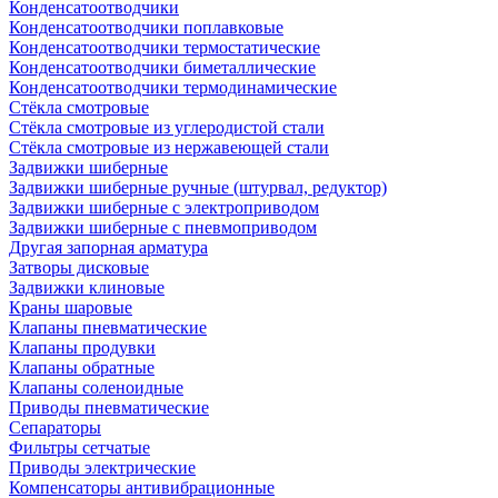
Конденсатоотводчики
Конденсатоотводчики поплавковые
Конденсатоотводчики термостатические
Конденсатоотводчики биметаллические
Конденсатоотводчики термодинамические
Стёкла смотровые
Стёкла смотровые из углеродистой стали
Стёкла смотровые из нержавеющей стали
Задвижки шиберные
Задвижки шиберные ручные (штурвал, редуктор)
Задвижки шиберные с электроприводом
Задвижки шиберные с пневмоприводом
Другая запорная арматура
Затворы дисковые
Задвижки клиновые
Краны шаровые
Клапаны пневматические
Клапаны продувки
Клапаны обратные
Клапаны соленоидные
Приводы пневматические
Сепараторы
Фильтры сетчатые
Приводы электрические
Компенсаторы антивибрационные