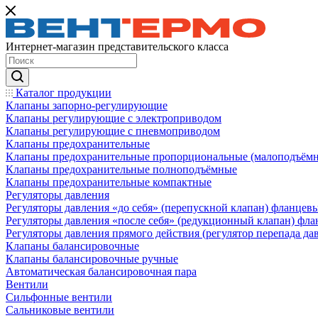
Интернет-магазин представительского класса
Каталог продукции
Клапаны запорно-регулирующие
Клапаны регулирующие с электроприводом
Клапаны регулирующие с пневмоприводом
Клапаны предохранительные
Клапаны предохранительные пропорциональные (малоподъём
Клапаны предохранительные полноподъёмные
Клапаны предохранительные компактные
Регуляторы давления
Регуляторы давления «до себя» (перепускной клапан) фланцев
Регуляторы давления «после себя» (редукционный клапан) фл
Регуляторы давления прямого действия (регулятор перепада да
Клапаны балансировочные
Клапаны балансировочные ручные
Автоматическая балансировочная пара
Вентили
Сильфонные вентили
Сальниковые вентили