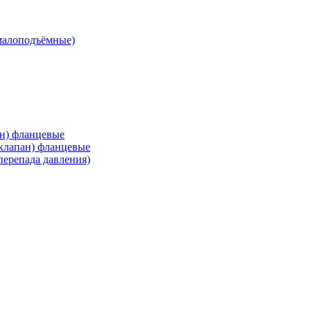
малоподъёмные)
ан) фланцевые
 клапан) фланцевые
перепада давления)