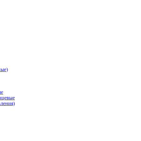
ные)
ые
анцевые
вления)