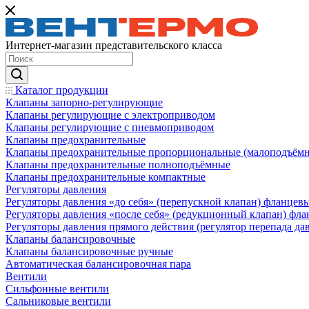
Интернет-магазин представительского класса
Каталог продукции
Клапаны запорно-регулирующие
Клапаны регулирующие с электроприводом
Клапаны регулирующие с пневмоприводом
Клапаны предохранительные
Клапаны предохранительные пропорциональные (малоподъём
Клапаны предохранительные полноподъёмные
Клапаны предохранительные компактные
Регуляторы давления
Регуляторы давления «до себя» (перепускной клапан) фланцев
Регуляторы давления «после себя» (редукционный клапан) фл
Регуляторы давления прямого действия (регулятор перепада да
Клапаны балансировочные
Клапаны балансировочные ручные
Автоматическая балансировочная пара
Вентили
Сильфонные вентили
Сальниковые вентили