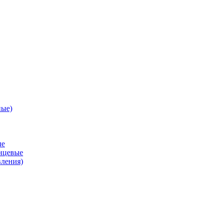
ные)
ые
анцевые
вления)