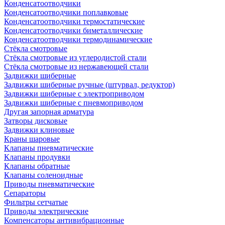
Конденсатоотводчики
Конденсатоотводчики поплавковые
Конденсатоотводчики термостатические
Конденсатоотводчики биметаллические
Конденсатоотводчики термодинамические
Стёкла смотровые
Стёкла смотровые из углеродистой стали
Стёкла смотровые из нержавеющей стали
Задвижки шиберные
Задвижки шиберные ручные (штурвал, редуктор)
Задвижки шиберные с электроприводом
Задвижки шиберные с пневмоприводом
Другая запорная арматура
Затворы дисковые
Задвижки клиновые
Краны шаровые
Клапаны пневматические
Клапаны продувки
Клапаны обратные
Клапаны соленоидные
Приводы пневматические
Сепараторы
Фильтры сетчатые
Приводы электрические
Компенсаторы антивибрационные