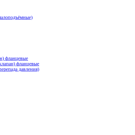
малоподъёмные)
ан) фланцевые
 клапан) фланцевые
перепада давления)