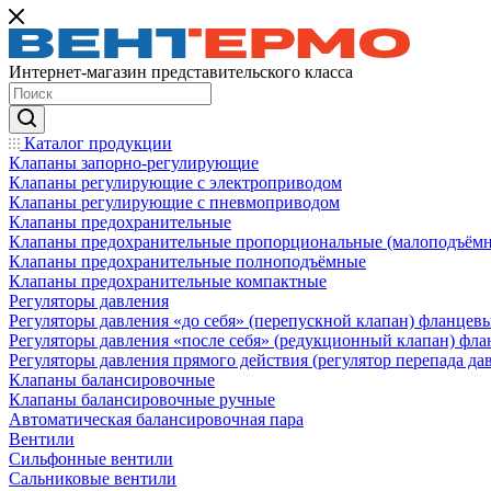
Интернет-магазин представительского класса
Каталог продукции
Клапаны запорно-регулирующие
Клапаны регулирующие с электроприводом
Клапаны регулирующие с пневмоприводом
Клапаны предохранительные
Клапаны предохранительные пропорциональные (малоподъём
Клапаны предохранительные полноподъёмные
Клапаны предохранительные компактные
Регуляторы давления
Регуляторы давления «до себя» (перепускной клапан) фланцев
Регуляторы давления «после себя» (редукционный клапан) фл
Регуляторы давления прямого действия (регулятор перепада да
Клапаны балансировочные
Клапаны балансировочные ручные
Автоматическая балансировочная пара
Вентили
Сильфонные вентили
Сальниковые вентили