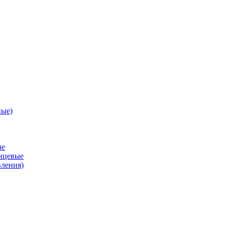
ные)
ые
анцевые
вления)