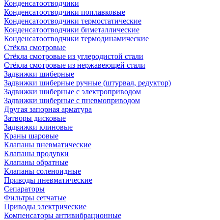
Конденсатоотводчики
Конденсатоотводчики поплавковые
Конденсатоотводчики термостатические
Конденсатоотводчики биметаллические
Конденсатоотводчики термодинамические
Стёкла смотровые
Стёкла смотровые из углеродистой стали
Стёкла смотровые из нержавеющей стали
Задвижки шиберные
Задвижки шиберные ручные (штурвал, редуктор)
Задвижки шиберные с электроприводом
Задвижки шиберные с пневмоприводом
Другая запорная арматура
Затворы дисковые
Задвижки клиновые
Краны шаровые
Клапаны пневматические
Клапаны продувки
Клапаны обратные
Клапаны соленоидные
Приводы пневматические
Сепараторы
Фильтры сетчатые
Приводы электрические
Компенсаторы антивибрационные