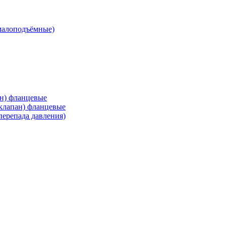
малоподъёмные)
ан) фланцевые
 клапан) фланцевые
перепада давления)