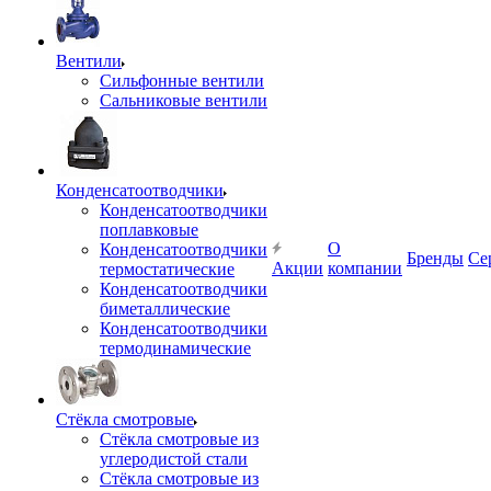
Вентили
Сильфонные вентили
Сальниковые вентили
Конденсатоотводчики
Конденсатоотводчики
поплавковые
О
Конденсатоотводчики
Бренды
Се
Акции
компании
термостатические
Конденсатоотводчики
биметаллические
Конденсатоотводчики
термодинамические
Стёкла смотровые
Стёкла смотровые из
углеродистой стали
Стёкла смотровые из