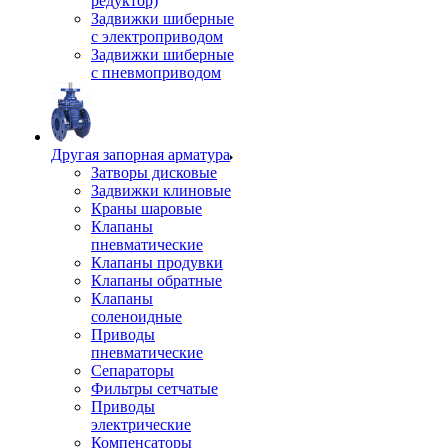
редуктор)
Задвижки шиберные
с электроприводом
Задвижки шиберные
с пневмоприводом
Другая запорная арматура
Затворы дисковые
Задвижки клиновые
Краны шаровые
Клапаны
пневматические
Клапаны продувки
Клапаны обратные
Клапаны
соленоидные
Приводы
пневматические
Сепараторы
Фильтры сетчатые
Приводы
электрические
Компенсаторы