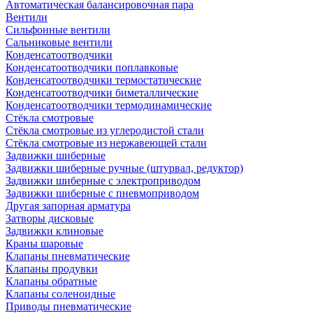
Автоматическая балансировочная пара
Вентили
Сильфонные вентили
Сальниковые вентили
Конденсатоотводчики
Конденсатоотводчики поплавковые
Конденсатоотводчики термостатические
Конденсатоотводчики биметаллические
Конденсатоотводчики термодинамические
Стёкла смотровые
Стёкла смотровые из углеродистой стали
Стёкла смотровые из нержавеющей стали
Задвижки шиберные
Задвижки шиберные ручные (штурвал, редуктор)
Задвижки шиберные с электроприводом
Задвижки шиберные с пневмоприводом
Другая запорная арматура
Затворы дисковые
Задвижки клиновые
Краны шаровые
Клапаны пневматические
Клапаны продувки
Клапаны обратные
Клапаны соленоидные
Приводы пневматические