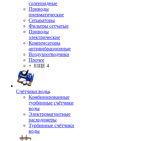
соленоидные
Приводы
пневматические
Сепараторы
Фильтры сетчатые
Приводы
электрические
Компенсаторы
антивибрационные
Воздухоотводчики
Прочее
+ ЕЩЕ 4
Счётчики воды
Комбинированные
турбинные счётчики
воды
Электромагнитные
расходомеры
Турбинные счётчики
воды