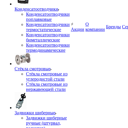
Конденсатоотводчики
Конденсатоотводчики
поплавковые
О
Конденсатоотводчики
Бренды
Се
Акции
компании
термостатические
Конденсатоотводчики
биметаллические
Конденсатоотводчики
термодинамические
Стёкла смотровые
Стёкла смотровые из
углеродистой стали
Стёкла смотровые из
нержавеющей стали
Задвижки шиберные
Задвижки шиберные
ручные (штурвал,