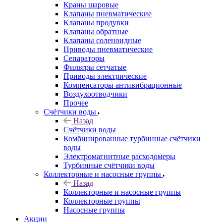
Краны шаровые
Клапаны пневматические
Клапаны продувки
Клапаны обратные
Клапаны соленоидные
Приводы пневматические
Сепараторы
Фильтры сетчатые
Приводы электрические
Компенсаторы антивибрационные
Воздухоотводчики
Прочее
Счётчики воды
Назад
Счётчики воды
Комбинированные турбинные счётчики
воды
Электромагнитные расходомеры
Турбинные счётчики воды
Коллекторные и насосные группы
Назад
Коллекторные и насосные группы
Коллекторные группы
Насосные группы
Акции