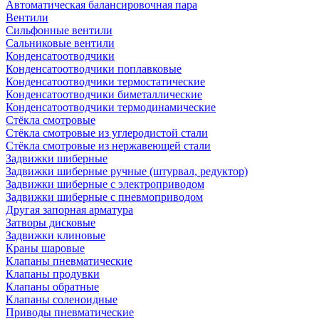
Автоматическая балансировочная пара
Вентили
Сильфонные вентили
Сальниковые вентили
Конденсатоотводчики
Конденсатоотводчики поплавковые
Конденсатоотводчики термостатические
Конденсатоотводчики биметаллические
Конденсатоотводчики термодинамические
Стёкла смотровые
Стёкла смотровые из углеродистой стали
Стёкла смотровые из нержавеющей стали
Задвижки шиберные
Задвижки шиберные ручные (штурвал, редуктор)
Задвижки шиберные с электроприводом
Задвижки шиберные с пневмоприводом
Другая запорная арматура
Затворы дисковые
Задвижки клиновые
Краны шаровые
Клапаны пневматические
Клапаны продувки
Клапаны обратные
Клапаны соленоидные
Приводы пневматические