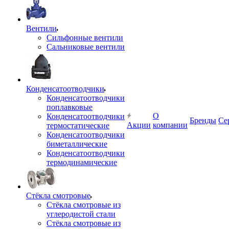
Вентили
Сильфонные вентили
Сальниковые вентили
Конденсатоотводчики
Конденсатоотводчики
поплавковые
О
Конденсатоотводчики
Бренды
Се
Акции
компании
термостатические
Конденсатоотводчики
биметаллические
Конденсатоотводчики
термодинамические
Стёкла смотровые
Стёкла смотровые из
углеродистой стали
Стёкла смотровые из