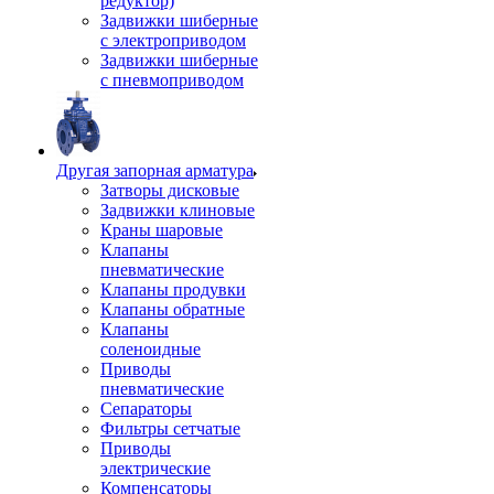
редуктор)
Задвижки шиберные
с электроприводом
Задвижки шиберные
с пневмоприводом
Другая запорная арматура
Затворы дисковые
Задвижки клиновые
Краны шаровые
Клапаны
пневматические
Клапаны продувки
Клапаны обратные
Клапаны
соленоидные
Приводы
пневматические
Сепараторы
Фильтры сетчатые
Приводы
электрические
Компенсаторы