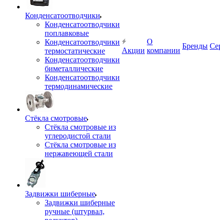
Конденсатоотводчики
Конденсатоотводчики
поплавковые
О
Конденсатоотводчики
Бренды
Се
Акции
компании
термостатические
Конденсатоотводчики
биметаллические
Конденсатоотводчики
термодинамические
Стёкла смотровые
Стёкла смотровые из
углеродистой стали
Стёкла смотровые из
нержавеющей стали
Задвижки шиберные
Задвижки шиберные
ручные (штурвал,