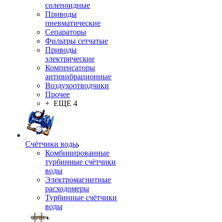
соленоидные
Приводы
пневматические
Сепараторы
Фильтры сетчатые
Приводы
электрические
Компенсаторы
антивибрационные
Воздухоотводчики
Прочее
+ ЕЩЕ 4
Счётчики воды
Комбинированные
турбинные счётчики
воды
Электромагнитные
расходомеры
Турбинные счётчики
воды