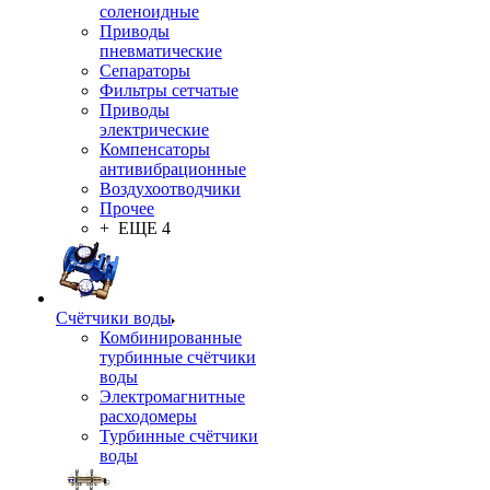
соленоидные
Приводы
пневматические
Сепараторы
Фильтры сетчатые
Приводы
электрические
Компенсаторы
антивибрационные
Воздухоотводчики
Прочее
+ ЕЩЕ 4
Счётчики воды
Комбинированные
турбинные счётчики
воды
Электромагнитные
расходомеры
Турбинные счётчики
воды