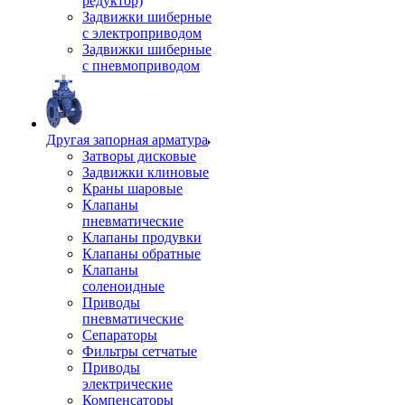
редуктор)
Задвижки шиберные
с электроприводом
Задвижки шиберные
с пневмоприводом
Другая запорная арматура
Затворы дисковые
Задвижки клиновые
Краны шаровые
Клапаны
пневматические
Клапаны продувки
Клапаны обратные
Клапаны
соленоидные
Приводы
пневматические
Сепараторы
Фильтры сетчатые
Приводы
электрические
Компенсаторы