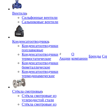
Вентили
Сильфонные вентили
Сальниковые вентили
Конденсатоотводчики
Конденсатоотводчики
поплавковые
О
Конденсатоотводчики
Бренды
Се
Акции
компании
термостатические
Конденсатоотводчики
биметаллические
Конденсатоотводчики
термодинамические
Стёкла смотровые
Стёкла смотровые из
углеродистой стали
Стёкла смотровые из