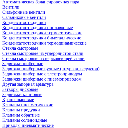
Автоматическая балансировочная пара
Вентили
Сильфонные вентили
Сальниковые вентили
Конденсатоотводчики
Конденсатоотводчики поплавковые
Конденсатоотводчики термостатические
Конденсатоотводчики биметаллические
Конденсатоотводчики термодинамические
Стёкла смотровые
Стёкла смотровые из углеродистой стали
Стёкла смотровые из нержавеющей стали
Задвижки шиберные
Задвижки шиберные ручные (штурвал, редуктор)
Задвижки шиберные с электроприводом
Задвижки шиберные с пневмоприводом
Другая запорная арматура
Затворы дисковые
Задвижки клиновые
Краны шаровые
Клапаны пневматические
Клапаны продувки
Клапаны обратные
Клапаны соленоидные
Приводы пневматические