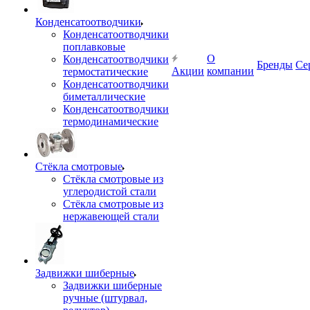
Конденсатоотводчики
Конденсатоотводчики
поплавковые
О
Конденсатоотводчики
Бренды
Се
Акции
компании
термостатические
Конденсатоотводчики
биметаллические
Конденсатоотводчики
термодинамические
Стёкла смотровые
Стёкла смотровые из
углеродистой стали
Стёкла смотровые из
нержавеющей стали
Задвижки шиберные
Задвижки шиберные
ручные (штурвал,