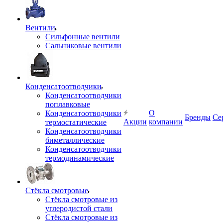
Вентили
Сильфонные вентили
Сальниковые вентили
Конденсатоотводчики
Конденсатоотводчики
поплавковые
О
Конденсатоотводчики
Бренды
Се
Акции
компании
термостатические
Конденсатоотводчики
биметаллические
Конденсатоотводчики
термодинамические
Стёкла смотровые
Стёкла смотровые из
углеродистой стали
Стёкла смотровые из