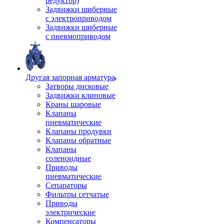
редуктор)
Задвижки шиберные
с электроприводом
Задвижки шиберные
с пневмоприводом
Другая запорная арматура
Затворы дисковые
Задвижки клиновые
Краны шаровые
Клапаны
пневматические
Клапаны продувки
Клапаны обратные
Клапаны
соленоидные
Приводы
пневматические
Сепараторы
Фильтры сетчатые
Приводы
электрические
Компенсаторы