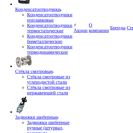
Конденсатоотводчики
Конденсатоотводчики
поплавковые
О
Конденсатоотводчики
Бренды
Се
Акции
компании
термостатические
Конденсатоотводчики
биметаллические
Конденсатоотводчики
термодинамические
Стёкла смотровые
Стёкла смотровые из
углеродистой стали
Стёкла смотровые из
нержавеющей стали
Задвижки шиберные
Задвижки шиберные
ручные (штурвал,