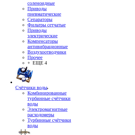
соленоидные
Приводы
пневматические
Сепараторы
Фильтры сетчатые
Приводы
электрические
Компенсаторы
антивибрационные
Воздухоотводчики
Прочее
+ ЕЩЕ 4
Счётчики воды
Комбинированные
турбинные счётчики
воды
Электромагнитные
расходомеры
Турбинные счётчики
воды