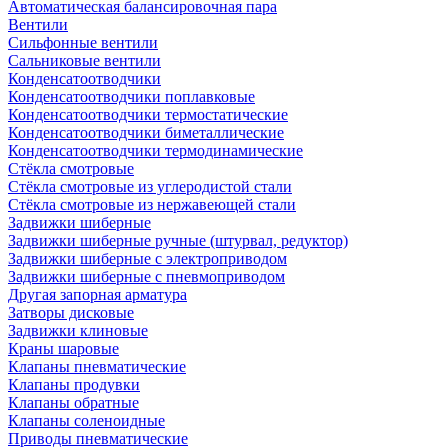
Автоматическая балансировочная пара
Вентили
Сильфонные вентили
Сальниковые вентили
Конденсатоотводчики
Конденсатоотводчики поплавковые
Конденсатоотводчики термостатические
Конденсатоотводчики биметаллические
Конденсатоотводчики термодинамические
Стёкла смотровые
Стёкла смотровые из углеродистой стали
Стёкла смотровые из нержавеющей стали
Задвижки шиберные
Задвижки шиберные ручные (штурвал, редуктор)
Задвижки шиберные с электроприводом
Задвижки шиберные с пневмоприводом
Другая запорная арматура
Затворы дисковые
Задвижки клиновые
Краны шаровые
Клапаны пневматические
Клапаны продувки
Клапаны обратные
Клапаны соленоидные
Приводы пневматические