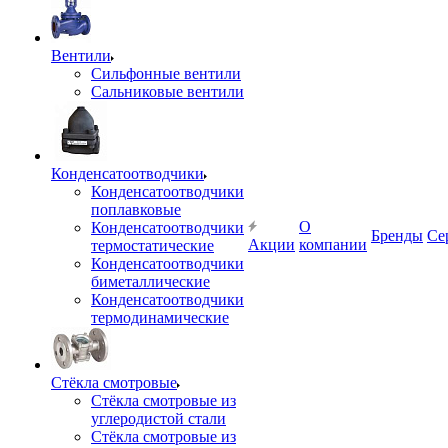
Вентили
Сильфонные вентили
Сальниковые вентили
Конденсатоотводчики
Конденсатоотводчики
поплавковые
О
Конденсатоотводчики
Бренды
Се
Акции
компании
термостатические
Конденсатоотводчики
биметаллические
Конденсатоотводчики
термодинамические
Стёкла смотровые
Стёкла смотровые из
углеродистой стали
Стёкла смотровые из