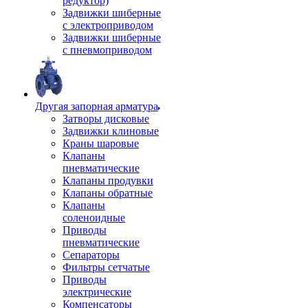
редуктор)
Задвижки шиберные
с электроприводом
Задвижки шиберные
с пневмоприводом
Другая запорная арматура
Затворы дисковые
Задвижки клиновые
Краны шаровые
Клапаны
пневматические
Клапаны продувки
Клапаны обратные
Клапаны
соленоидные
Приводы
пневматические
Сепараторы
Фильтры сетчатые
Приводы
электрические
Компенсаторы