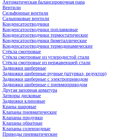
Автоматическая балансировочная пара
Вентили
Сильфонные вентили
Сальниковые вентили
Конденсатоотводчики
Конденсатоотводчики поплавковые
Конденсатоотводчики термостатические
Конденсатоотводчики биметаллические
Конденсатоотводчики термодинамические
Стёкла смотровые
Стёкла смотровые из углеродистой стали
Стёкла смотровые из нержавеющей стали
Задвижки шиберные
Задвижки шиберные ручные (штурвал, редуктор)
Задвижки шиберные с электроприводом
Задвижки шиберные с пневмоприводом
Другая запорная арматура
Затворы дисковые
Задвижки клиновые
Краны шаровые
Клапаны пневматические
Клапаны продувки
Клапаны обратные
Клапаны соленоидные
Приводы пневматические