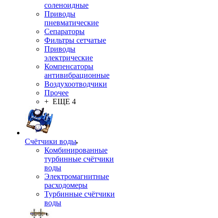
соленоидные
Приводы
пневматические
Сепараторы
Фильтры сетчатые
Приводы
электрические
Компенсаторы
антивибрационные
Воздухоотводчики
Прочее
+ ЕЩЕ 4
Счётчики воды
Комбинированные
турбинные счётчики
воды
Электромагнитные
расходомеры
Турбинные счётчики
воды