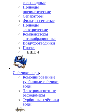
соленоидные
Приводы
пневматические
Сепараторы
Фильтры сетчатые
Приводы
электрические
Компенсаторы
антивибрационные
Воздухоотводчики
Прочее
+ ЕЩЕ 4
Счётчики воды
Комбинированные
турбинные счётчики
воды
Электромагнитные
расходомеры
Турбинные счётчики
воды