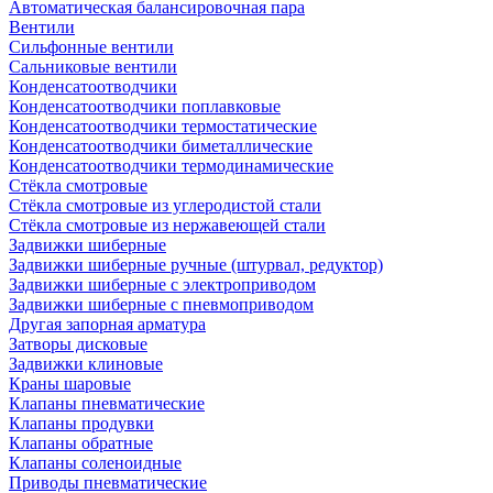
Автоматическая балансировочная пара
Вентили
Сильфонные вентили
Сальниковые вентили
Конденсатоотводчики
Конденсатоотводчики поплавковые
Конденсатоотводчики термостатические
Конденсатоотводчики биметаллические
Конденсатоотводчики термодинамические
Стёкла смотровые
Стёкла смотровые из углеродистой стали
Стёкла смотровые из нержавеющей стали
Задвижки шиберные
Задвижки шиберные ручные (штурвал, редуктор)
Задвижки шиберные с электроприводом
Задвижки шиберные с пневмоприводом
Другая запорная арматура
Затворы дисковые
Задвижки клиновые
Краны шаровые
Клапаны пневматические
Клапаны продувки
Клапаны обратные
Клапаны соленоидные
Приводы пневматические