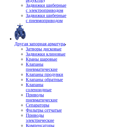
редуктор)
Задвижки шиберные
с электроприводом
Задвижки шиберные
с пневмоприводом
Другая запорная арматура
Затворы дисковые
Задвижки клиновые
Краны шаровые
Клапаны
пневматические
Клапаны продувки
Клапаны обратные
Клапаны
соленоидные
Приводы
пневматические
Сепараторы
Фильтры сетчатые
Приводы
электрические
Компенсаторы