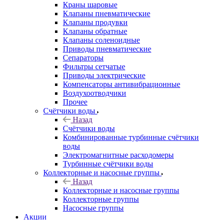
Краны шаровые
Клапаны пневматические
Клапаны продувки
Клапаны обратные
Клапаны соленоидные
Приводы пневматические
Сепараторы
Фильтры сетчатые
Приводы электрические
Компенсаторы антивибрационные
Воздухоотводчики
Прочее
Счётчики воды
Назад
Счётчики воды
Комбинированные турбинные счётчики
воды
Электромагнитные расходомеры
Турбинные счётчики воды
Коллекторные и насосные группы
Назад
Коллекторные и насосные группы
Коллекторные группы
Насосные группы
Акции