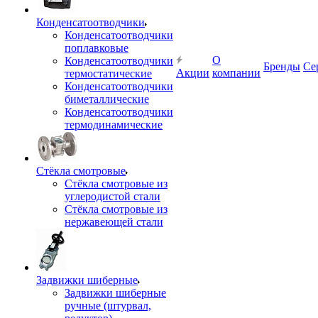
Конденсатоотводчики
Конденсатоотводчики
поплавковые
О
Конденсатоотводчики
Бренды
Се
Акции
компании
термостатические
Конденсатоотводчики
биметаллические
Конденсатоотводчики
термодинамические
Стёкла смотровые
Стёкла смотровые из
углеродистой стали
Стёкла смотровые из
нержавеющей стали
Задвижки шиберные
Задвижки шиберные
ручные (штурвал,