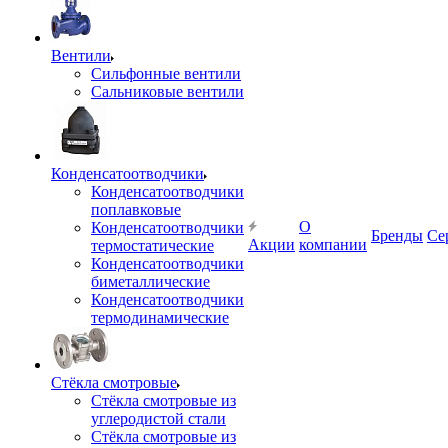
Вентили
Сильфонные вентили
Сальниковые вентили
Конденсатоотводчики
Конденсатоотводчики
поплавковые
О
Конденсатоотводчики
Бренды
Се
Акции
компании
термостатические
Конденсатоотводчики
биметаллические
Конденсатоотводчики
термодинамические
Стёкла смотровые
Стёкла смотровые из
углеродистой стали
Стёкла смотровые из