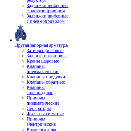
редуктор)
Задвижки шиберные
с электроприводом
Задвижки шиберные
с пневмоприводом
Другая запорная арматура
Затворы дисковые
Задвижки клиновые
Краны шаровые
Клапаны
пневматические
Клапаны продувки
Клапаны обратные
Клапаны
соленоидные
Приводы
пневматические
Сепараторы
Фильтры сетчатые
Приводы
электрические
Компенсаторы