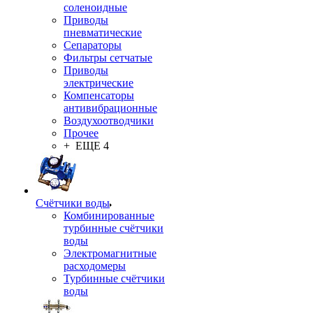
соленоидные
Приводы
пневматические
Сепараторы
Фильтры сетчатые
Приводы
электрические
Компенсаторы
антивибрационные
Воздухоотводчики
Прочее
+ ЕЩЕ 4
Счётчики воды
Комбинированные
турбинные счётчики
воды
Электромагнитные
расходомеры
Турбинные счётчики
воды