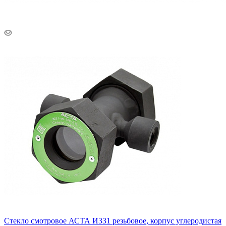
Стекло смотровое АСТА И331 резьбовое, корпус углеродистая