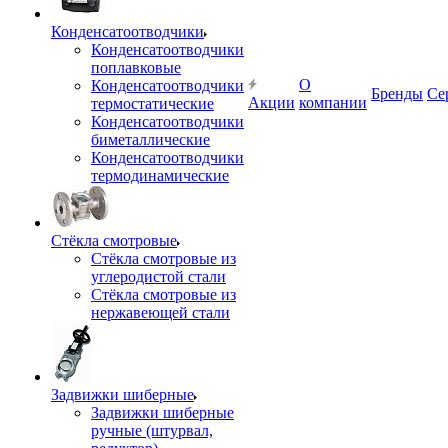
Конденсатоотводчики
Конденсатоотводчики
поплавковые
О
Конденсатоотводчики
Бренды
Се
Акции
компании
термостатические
Конденсатоотводчики
биметаллические
Конденсатоотводчики
термодинамические
Стёкла смотровые
Стёкла смотровые из
углеродистой стали
Стёкла смотровые из
нержавеющей стали
Задвижки шиберные
Задвижки шиберные
ручные (штурвал,