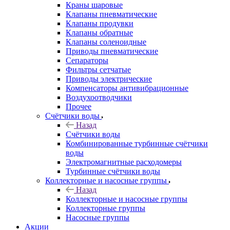
Краны шаровые
Клапаны пневматические
Клапаны продувки
Клапаны обратные
Клапаны соленоидные
Приводы пневматические
Сепараторы
Фильтры сетчатые
Приводы электрические
Компенсаторы антивибрационные
Воздухоотводчики
Прочее
Счётчики воды
Назад
Счётчики воды
Комбинированные турбинные счётчики
воды
Электромагнитные расходомеры
Турбинные счётчики воды
Коллекторные и насосные группы
Назад
Коллекторные и насосные группы
Коллекторные группы
Насосные группы
Акции