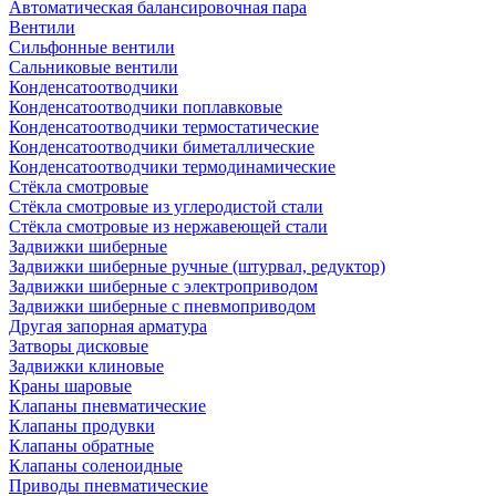
Автоматическая балансировочная пара
Вентили
Сильфонные вентили
Сальниковые вентили
Конденсатоотводчики
Конденсатоотводчики поплавковые
Конденсатоотводчики термостатические
Конденсатоотводчики биметаллические
Конденсатоотводчики термодинамические
Стёкла смотровые
Стёкла смотровые из углеродистой стали
Стёкла смотровые из нержавеющей стали
Задвижки шиберные
Задвижки шиберные ручные (штурвал, редуктор)
Задвижки шиберные с электроприводом
Задвижки шиберные с пневмоприводом
Другая запорная арматура
Затворы дисковые
Задвижки клиновые
Краны шаровые
Клапаны пневматические
Клапаны продувки
Клапаны обратные
Клапаны соленоидные
Приводы пневматические