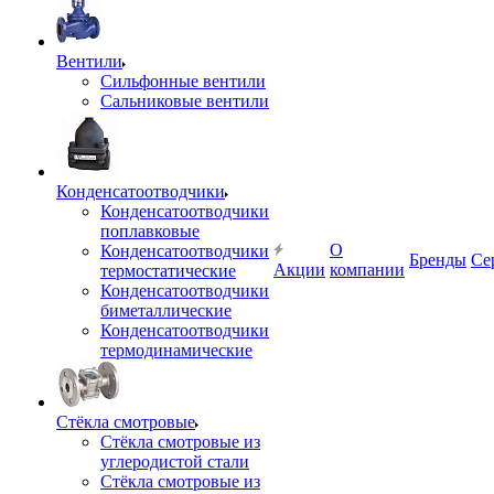
Вентили
Сильфонные вентили
Сальниковые вентили
Конденсатоотводчики
Конденсатоотводчики
поплавковые
О
Конденсатоотводчики
Бренды
Се
Акции
компании
термостатические
Конденсатоотводчики
биметаллические
Конденсатоотводчики
термодинамические
Стёкла смотровые
Стёкла смотровые из
углеродистой стали
Стёкла смотровые из