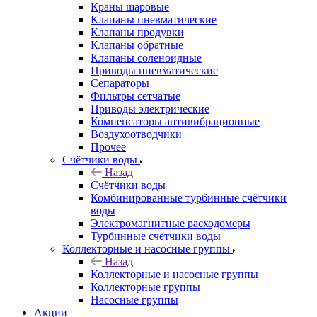
Краны шаровые
Клапаны пневматические
Клапаны продувки
Клапаны обратные
Клапаны соленоидные
Приводы пневматические
Сепараторы
Фильтры сетчатые
Приводы электрические
Компенсаторы антивибрационные
Воздухоотводчики
Прочее
Счётчики воды
Назад
Счётчики воды
Комбинированные турбинные счётчики
воды
Электромагнитные расходомеры
Турбинные счётчики воды
Коллекторные и насосные группы
Назад
Коллекторные и насосные группы
Коллекторные группы
Насосные группы
Акции