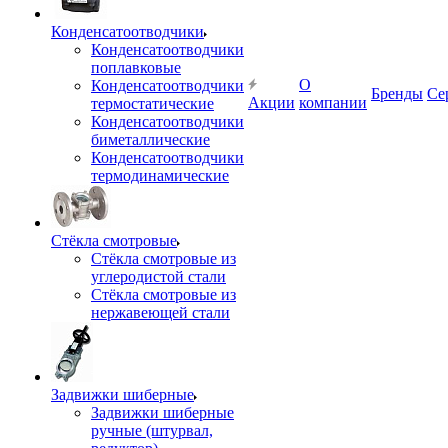
Конденсатоотводчики
Конденсатоотводчики
поплавковые
О
Конденсатоотводчики
Бренды
Се
Акции
компании
термостатические
Конденсатоотводчики
биметаллические
Конденсатоотводчики
термодинамические
Стёкла смотровые
Стёкла смотровые из
углеродистой стали
Стёкла смотровые из
нержавеющей стали
Задвижки шиберные
Задвижки шиберные
ручные (штурвал,