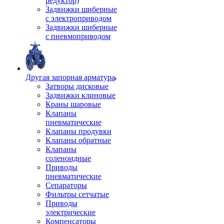
редуктор)
Задвижки шиберные
с электроприводом
Задвижки шиберные
с пневмоприводом
Другая запорная арматура
Затворы дисковые
Задвижки клиновые
Краны шаровые
Клапаны
пневматические
Клапаны продувки
Клапаны обратные
Клапаны
соленоидные
Приводы
пневматические
Сепараторы
Фильтры сетчатые
Приводы
электрические
Компенсаторы