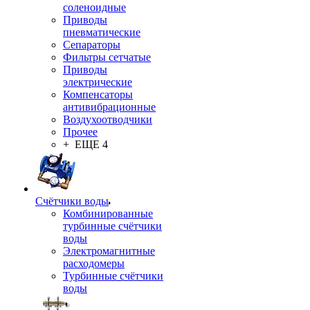
соленоидные
Приводы
пневматические
Сепараторы
Фильтры сетчатые
Приводы
электрические
Компенсаторы
антивибрационные
Воздухоотводчики
Прочее
+ ЕЩЕ 4
Счётчики воды
Комбинированные
турбинные счётчики
воды
Электромагнитные
расходомеры
Турбинные счётчики
воды