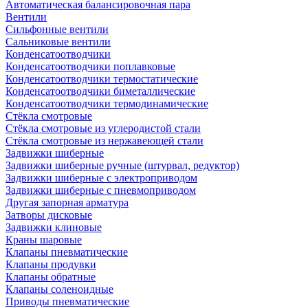
Автоматическая балансировочная пара
Вентили
Сильфонные вентили
Сальниковые вентили
Конденсатоотводчики
Конденсатоотводчики поплавковые
Конденсатоотводчики термостатические
Конденсатоотводчики биметаллические
Конденсатоотводчики термодинамические
Стёкла смотровые
Стёкла смотровые из углеродистой стали
Стёкла смотровые из нержавеющей стали
Задвижки шиберные
Задвижки шиберные ручные (штурвал, редуктор)
Задвижки шиберные с электроприводом
Задвижки шиберные с пневмоприводом
Другая запорная арматура
Затворы дисковые
Задвижки клиновые
Краны шаровые
Клапаны пневматические
Клапаны продувки
Клапаны обратные
Клапаны соленоидные
Приводы пневматические