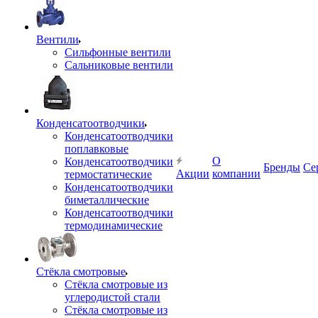
Вентили
Сильфонные вентили
Сальниковые вентили
Конденсатоотводчики
Конденсатоотводчики
поплавковые
О
Конденсатоотводчики
Бренды
Се
Акции
компании
термостатические
Конденсатоотводчики
биметаллические
Конденсатоотводчики
термодинамические
Стёкла смотровые
Стёкла смотровые из
углеродистой стали
Стёкла смотровые из