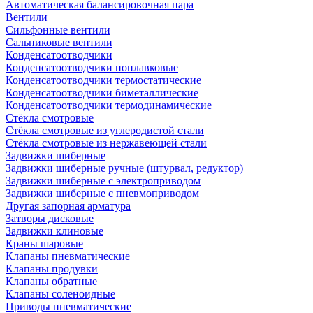
Автоматическая балансировочная пара
Вентили
Сильфонные вентили
Сальниковые вентили
Конденсатоотводчики
Конденсатоотводчики поплавковые
Конденсатоотводчики термостатические
Конденсатоотводчики биметаллические
Конденсатоотводчики термодинамические
Стёкла смотровые
Стёкла смотровые из углеродистой стали
Стёкла смотровые из нержавеющей стали
Задвижки шиберные
Задвижки шиберные ручные (штурвал, редуктор)
Задвижки шиберные с электроприводом
Задвижки шиберные с пневмоприводом
Другая запорная арматура
Затворы дисковые
Задвижки клиновые
Краны шаровые
Клапаны пневматические
Клапаны продувки
Клапаны обратные
Клапаны соленоидные
Приводы пневматические