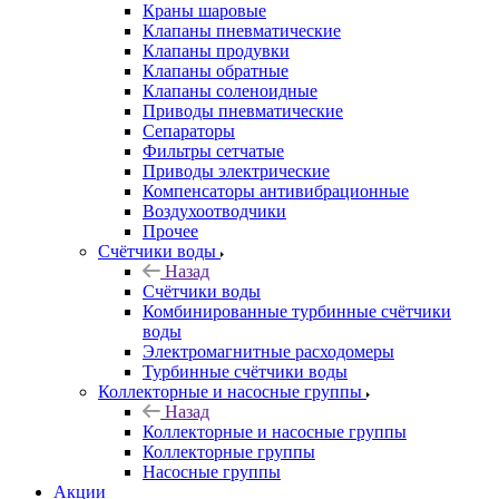
Краны шаровые
Клапаны пневматические
Клапаны продувки
Клапаны обратные
Клапаны соленоидные
Приводы пневматические
Сепараторы
Фильтры сетчатые
Приводы электрические
Компенсаторы антивибрационные
Воздухоотводчики
Прочее
Счётчики воды
Назад
Счётчики воды
Комбинированные турбинные счётчики
воды
Электромагнитные расходомеры
Турбинные счётчики воды
Коллекторные и насосные группы
Назад
Коллекторные и насосные группы
Коллекторные группы
Насосные группы
Акции