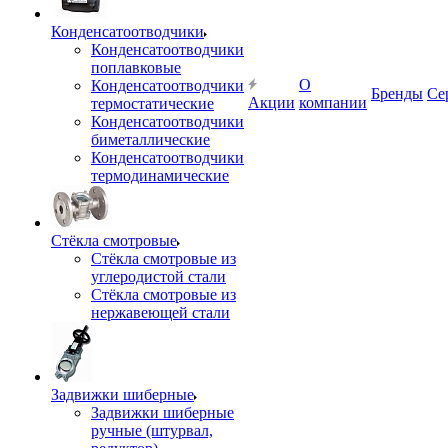
Конденсатоотводчики
Конденсатоотводчики
поплавковые
О
Конденсатоотводчики
Бренды
Се
Акции
компании
термостатические
Конденсатоотводчики
биметаллические
Конденсатоотводчики
термодинамические
Стёкла смотровые
Стёкла смотровые из
углеродистой стали
Стёкла смотровые из
нержавеющей стали
Задвижки шиберные
Задвижки шиберные
ручные (штурвал,