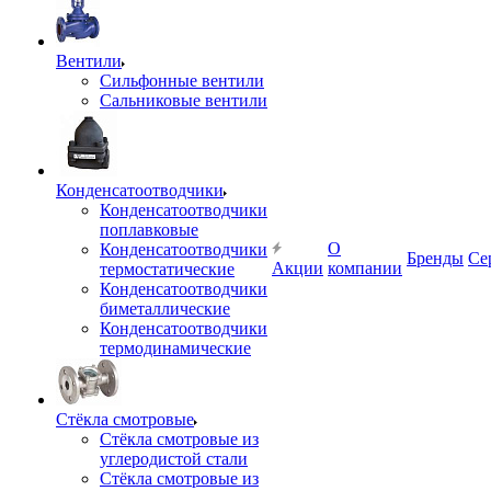
Вентили
Сильфонные вентили
Сальниковые вентили
Конденсатоотводчики
Конденсатоотводчики
поплавковые
О
Конденсатоотводчики
Бренды
Се
Акции
компании
термостатические
Конденсатоотводчики
биметаллические
Конденсатоотводчики
термодинамические
Стёкла смотровые
Стёкла смотровые из
углеродистой стали
Стёкла смотровые из