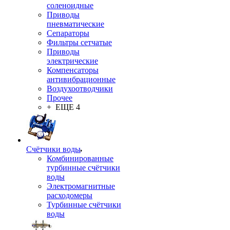
соленоидные
Приводы
пневматические
Сепараторы
Фильтры сетчатые
Приводы
электрические
Компенсаторы
антивибрационные
Воздухоотводчики
Прочее
+ ЕЩЕ 4
Счётчики воды
Комбинированные
турбинные счётчики
воды
Электромагнитные
расходомеры
Турбинные счётчики
воды