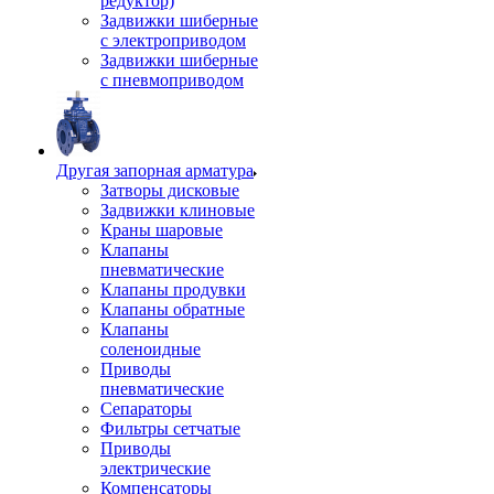
редуктор)
Задвижки шиберные
с электроприводом
Задвижки шиберные
с пневмоприводом
Другая запорная арматура
Затворы дисковые
Задвижки клиновые
Краны шаровые
Клапаны
пневматические
Клапаны продувки
Клапаны обратные
Клапаны
соленоидные
Приводы
пневматические
Сепараторы
Фильтры сетчатые
Приводы
электрические
Компенсаторы