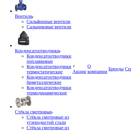
Вентили
Сильфонные вентили
Сальниковые вентили
Конденсатоотводчики
Конденсатоотводчики
поплавковые
О
Конденсатоотводчики
Бренды
Се
Акции
компании
термостатические
Конденсатоотводчики
биметаллические
Конденсатоотводчики
термодинамические
Стёкла смотровые
Стёкла смотровые из
углеродистой стали
Стёкла смотровые из