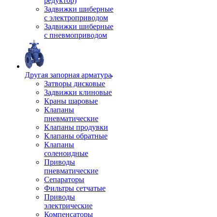
редуктор)
Задвижки шиберные
с электроприводом
Задвижки шиберные
с пневмоприводом
Другая запорная арматура
Затворы дисковые
Задвижки клиновые
Краны шаровые
Клапаны
пневматические
Клапаны продувки
Клапаны обратные
Клапаны
соленоидные
Приводы
пневматические
Сепараторы
Фильтры сетчатые
Приводы
электрические
Компенсаторы