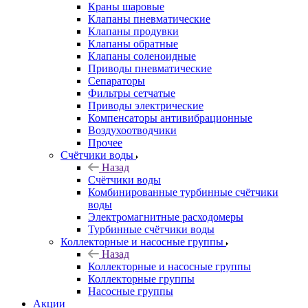
Краны шаровые
Клапаны пневматические
Клапаны продувки
Клапаны обратные
Клапаны соленоидные
Приводы пневматические
Сепараторы
Фильтры сетчатые
Приводы электрические
Компенсаторы антивибрационные
Воздухоотводчики
Прочее
Счётчики воды
Назад
Счётчики воды
Комбинированные турбинные счётчики
воды
Электромагнитные расходомеры
Турбинные счётчики воды
Коллекторные и насосные группы
Назад
Коллекторные и насосные группы
Коллекторные группы
Насосные группы
Акции