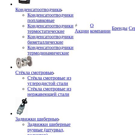
Конденсатоотводчики
Конденсатоотводчики
поплавковые
О
Конденсатоотводчики
Бренды
Се
Акции
компании
термостатические
Конденсатоотводчики
биметаллические
Конденсатоотводчики
термодинамические
Стёкла смотровые
Стёкла смотровые из
углеродистой стали
Стёкла смотровые из
нержавеющей стали
Задвижки шиберные
Задвижки шиберные
ручные (штурвал,