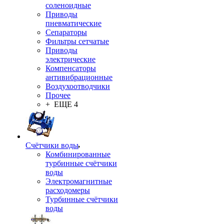
соленоидные
Приводы
пневматические
Сепараторы
Фильтры сетчатые
Приводы
электрические
Компенсаторы
антивибрационные
Воздухоотводчики
Прочее
+ ЕЩЕ 4
Счётчики воды
Комбинированные
турбинные счётчики
воды
Электромагнитные
расходомеры
Турбинные счётчики
воды