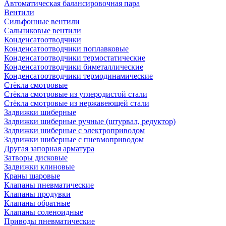
Автоматическая балансировочная пара
Вентили
Сильфонные вентили
Сальниковые вентили
Конденсатоотводчики
Конденсатоотводчики поплавковые
Конденсатоотводчики термостатические
Конденсатоотводчики биметаллические
Конденсатоотводчики термодинамические
Стёкла смотровые
Стёкла смотровые из углеродистой стали
Стёкла смотровые из нержавеющей стали
Задвижки шиберные
Задвижки шиберные ручные (штурвал, редуктор)
Задвижки шиберные с электроприводом
Задвижки шиберные с пневмоприводом
Другая запорная арматура
Затворы дисковые
Задвижки клиновые
Краны шаровые
Клапаны пневматические
Клапаны продувки
Клапаны обратные
Клапаны соленоидные
Приводы пневматические