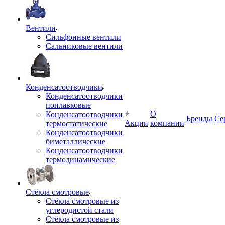
Вентили
Сильфонные вентили
Сальниковые вентили
Конденсатоотводчики
Конденсатоотводчики
поплавковые
О
Конденсатоотводчики
Бренды
Се
Акции
компании
термостатические
Конденсатоотводчики
биметаллические
Конденсатоотводчики
термодинамические
Стёкла смотровые
Стёкла смотровые из
углеродистой стали
Стёкла смотровые из