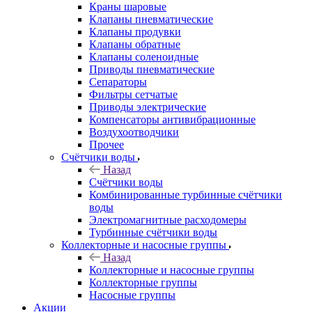
Краны шаровые
Клапаны пневматические
Клапаны продувки
Клапаны обратные
Клапаны соленоидные
Приводы пневматические
Сепараторы
Фильтры сетчатые
Приводы электрические
Компенсаторы антивибрационные
Воздухоотводчики
Прочее
Счётчики воды
Назад
Счётчики воды
Комбинированные турбинные счётчики
воды
Электромагнитные расходомеры
Турбинные счётчики воды
Коллекторные и насосные группы
Назад
Коллекторные и насосные группы
Коллекторные группы
Насосные группы
Акции