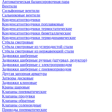
Автоматическая балансировочная пара
Вентили
Сильфонные вентили
Сальниковые вентили
Конденсатоотводчики
Конденсатоотводчики поплавковые
Конденсатоотводчики термостатические
Конденсатоотводчики биметаллические
Конденсатоотводчики термодинамические
Стёкла смотровые
Стёкла смотровые из углеродистой стали
Стёкла смотровые из нержавеющей стали
Задвижки шиберные
Задвижки шиберные ручные (штурвал, редуктор)
Задвижки шиберные с электроприводом
Задвижки шиберные с пневмоприводом
Другая запорная арматура
Затворы дисковые
Задвижки клиновые
Краны шаровые
Клапаны пневматические
Клапаны продувки
Клапаны обратные
Клапаны соленоидные
Приводы пневматические