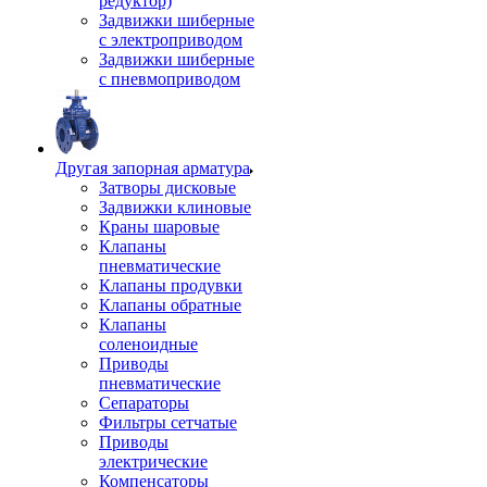
редуктор)
Задвижки шиберные
с электроприводом
Задвижки шиберные
с пневмоприводом
Другая запорная арматура
Затворы дисковые
Задвижки клиновые
Краны шаровые
Клапаны
пневматические
Клапаны продувки
Клапаны обратные
Клапаны
соленоидные
Приводы
пневматические
Сепараторы
Фильтры сетчатые
Приводы
электрические
Компенсаторы