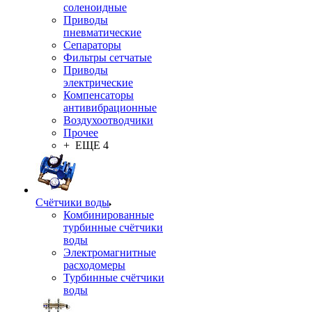
соленоидные
Приводы
пневматические
Сепараторы
Фильтры сетчатые
Приводы
электрические
Компенсаторы
антивибрационные
Воздухоотводчики
Прочее
+ ЕЩЕ 4
Счётчики воды
Комбинированные
турбинные счётчики
воды
Электромагнитные
расходомеры
Турбинные счётчики
воды