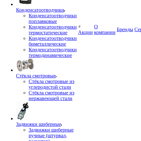
Конденсатоотводчики
Конденсатоотводчики
поплавковые
О
Конденсатоотводчики
Бренды
Се
Акции
компании
термостатические
Конденсатоотводчики
биметаллические
Конденсатоотводчики
термодинамические
Стёкла смотровые
Стёкла смотровые из
углеродистой стали
Стёкла смотровые из
нержавеющей стали
Задвижки шиберные
Задвижки шиберные
ручные (штурвал,