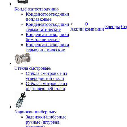
Конденсатоотводчики
Конденсатоотводчики
поплавковые
О
Конденсатоотводчики
Бренды
Се
Акции
компании
термостатические
Конденсатоотводчики
биметаллические
Конденсатоотводчики
термодинамические
Стёкла смотровые
Стёкла смотровые из
углеродистой стали
Стёкла смотровые из
нержавеющей стали
Задвижки шиберные
Задвижки шиберные
ручные (штурвал,