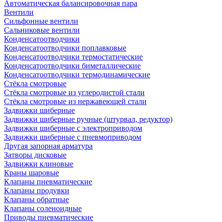
Автоматическая балансировочная пара
Вентили
Сильфонные вентили
Сальниковые вентили
Конденсатоотводчики
Конденсатоотводчики поплавковые
Конденсатоотводчики термостатические
Конденсатоотводчики биметаллические
Конденсатоотводчики термодинамические
Стёкла смотровые
Стёкла смотровые из углеродистой стали
Стёкла смотровые из нержавеющей стали
Задвижки шиберные
Задвижки шиберные ручные (штурвал, редуктор)
Задвижки шиберные с электроприводом
Задвижки шиберные с пневмоприводом
Другая запорная арматура
Затворы дисковые
Задвижки клиновые
Краны шаровые
Клапаны пневматические
Клапаны продувки
Клапаны обратные
Клапаны соленоидные
Приводы пневматические