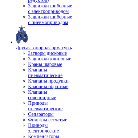
редуктор)
Задвижки шиберные
с электроприводом
Задвижки шиберные
с пневмоприводом
Другая запорная арматура
Затворы дисковые
Задвижки клиновые
Краны шаровые
Клапаны
пневматические
Клапаны продувки
Клапаны обратные
Клапаны
соленоидные
Приводы
пневматические
Сепараторы
Фильтры сетчатые
Приводы
электрические
Компенсаторы