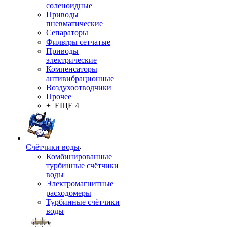
соленоидные
Приводы
пневматические
Сепараторы
Фильтры сетчатые
Приводы
электрические
Компенсаторы
антивибрационные
Воздухоотводчики
Прочее
+ ЕЩЕ 4
Счётчики воды
Комбинированные
турбинные счётчики
воды
Электромагнитные
расходомеры
Турбинные счётчики
воды