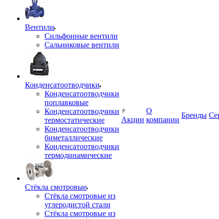
Вентили
Сильфонные вентили
Сальниковые вентили
Конденсатоотводчики
Конденсатоотводчики
поплавковые
О
Конденсатоотводчики
Бренды
Се
Акции
компании
термостатические
Конденсатоотводчики
биметаллические
Конденсатоотводчики
термодинамические
Стёкла смотровые
Стёкла смотровые из
углеродистой стали
Стёкла смотровые из