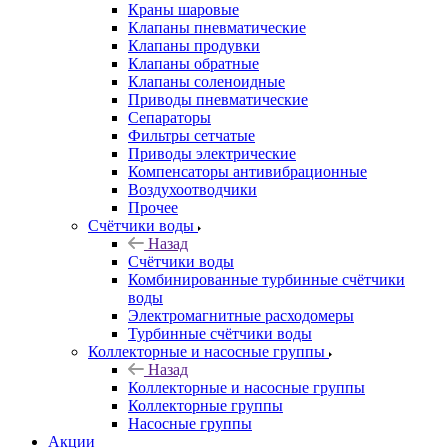
Краны шаровые
Клапаны пневматические
Клапаны продувки
Клапаны обратные
Клапаны соленоидные
Приводы пневматические
Сепараторы
Фильтры сетчатые
Приводы электрические
Компенсаторы антивибрационные
Воздухоотводчики
Прочее
Счётчики воды
Назад
Счётчики воды
Комбинированные турбинные счётчики
воды
Электромагнитные расходомеры
Турбинные счётчики воды
Коллекторные и насосные группы
Назад
Коллекторные и насосные группы
Коллекторные группы
Насосные группы
Акции