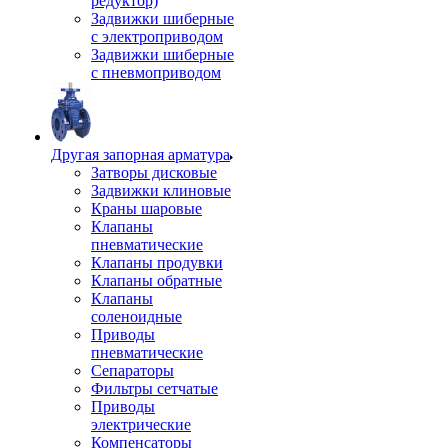
редуктор)
Задвижки шиберные
с электроприводом
Задвижки шиберные
с пневмоприводом
Другая запорная арматура
Затворы дисковые
Задвижки клиновые
Краны шаровые
Клапаны
пневматические
Клапаны продувки
Клапаны обратные
Клапаны
соленоидные
Приводы
пневматические
Сепараторы
Фильтры сетчатые
Приводы
электрические
Компенсаторы