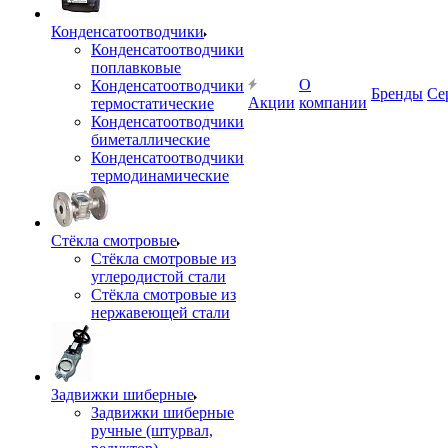
Конденсатоотводчики
Конденсатоотводчики
поплавковые
О
Конденсатоотводчики
Бренды
Се
Акции
компании
термостатические
Конденсатоотводчики
биметаллические
Конденсатоотводчики
термодинамические
Стёкла смотровые
Стёкла смотровые из
углеродистой стали
Стёкла смотровые из
нержавеющей стали
Задвижки шиберные
Задвижки шиберные
ручные (штурвал,