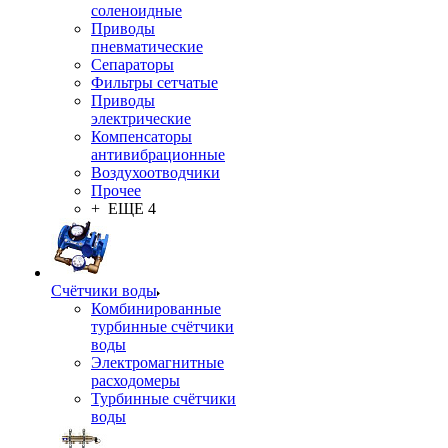
соленоидные
Приводы
пневматические
Сепараторы
Фильтры сетчатые
Приводы
электрические
Компенсаторы
антивибрационные
Воздухоотводчики
Прочее
+ ЕЩЕ 4
Счётчики воды
Комбинированные
турбинные счётчики
воды
Электромагнитные
расходомеры
Турбинные счётчики
воды