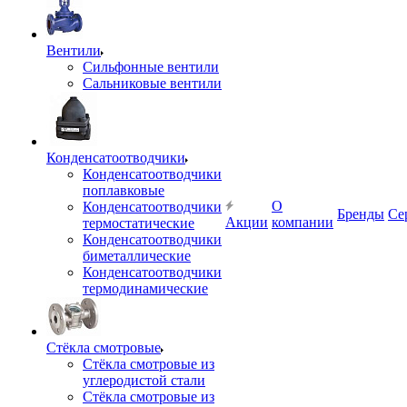
Вентили
Сильфонные вентили
Сальниковые вентили
Конденсатоотводчики
Конденсатоотводчики
поплавковые
О
Конденсатоотводчики
Бренды
Се
Акции
компании
термостатические
Конденсатоотводчики
биметаллические
Конденсатоотводчики
термодинамические
Стёкла смотровые
Стёкла смотровые из
углеродистой стали
Стёкла смотровые из