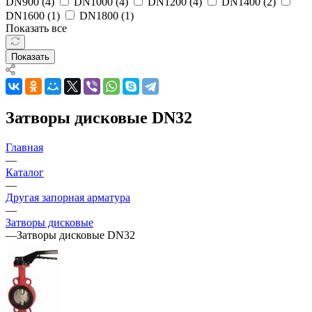
DN900 (
4
)
DN1000 (
4
)
DN1200 (
4
)
DN1400 (
2
)
DN1600 (
1
)
DN1800 (
1
)
Показать все
Показать
Затворы дисковые DN32
Главная
—
Каталог
—
Другая запорная арматура
—
Затворы дисковые
—
Затворы дисковые DN32