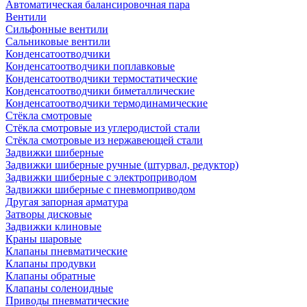
Автоматическая балансировочная пара
Вентили
Сильфонные вентили
Сальниковые вентили
Конденсатоотводчики
Конденсатоотводчики поплавковые
Конденсатоотводчики термостатические
Конденсатоотводчики биметаллические
Конденсатоотводчики термодинамические
Стёкла смотровые
Стёкла смотровые из углеродистой стали
Стёкла смотровые из нержавеющей стали
Задвижки шиберные
Задвижки шиберные ручные (штурвал, редуктор)
Задвижки шиберные с электроприводом
Задвижки шиберные с пневмоприводом
Другая запорная арматура
Затворы дисковые
Задвижки клиновые
Краны шаровые
Клапаны пневматические
Клапаны продувки
Клапаны обратные
Клапаны соленоидные
Приводы пневматические