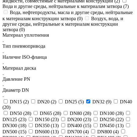
жидкости, совместимые с материалами конструкции (
2
)
Вода и другие среды, нейтральные к материалам затвора (
7
)
Вода, нефтепродукты, масла и другие среды, нейтральные
к материалам конструкции затвора (
0
)
Воздух, вода, и
другие среды, нейтральные к материалам конструкции
затвора (
0
)
Материал уплотнения
Тип пневмопривода
Наличие ISO-фланца
Материал диска
Давление PN
Диаметр DN
DN15 (
2
)
DN20 (
2
)
DN25 (
5
)
DN32 (
9
)
DN40
(
20
)
DN50 (
28
)
DN65 (
28
)
DN80 (
28
)
DN100 (
28
)
DN125 (
23
)
DN150 (
23
)
DN200 (
23
)
DN250 (
22
)
DN300 (
18
)
DN350 (
13
)
DN400 (
15
)
DN450 (
13
)
DN500 (
15
)
DN600 (
13
)
DN700 (
4
)
DN800 (
4
)