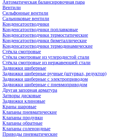
Автоматическая балансировочная пара
Вентили
Сильфонные вентили
Сальниковые вентили
Конденсатоотводчики
Конденсатоотводчики поплавковые
Конденсатоотводчики термостатические
Конденсатоотводчики биметаллические
Конденсатоотводчики термодинамические
Стёкла смотровые
Стёкла смотровые из углеродистой стали
Стёкла смотровые из нержавеющей стали
Задвижки шиберные
Задвижки шиберные ручные (штурвал, редуктор)
Задвижки шиберные с электроприводом
Задвижки шиберные с пневмоприводом
Другая запорная арматура
Затворы дисковые
Задвижки клиновые
Краны шаровые
Клапаны пневматические
Клапаны продувки
Клапаны обратные
Клапаны соленоидные
Приводы пневматические