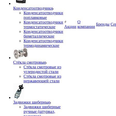
Конденсатоотводчики
Конденсатоотводчики
поплавковые
О
Конденсатоотводчики
Бренды
Се
Акции
компании
термостатические
Конденсатоотводчики
биметаллические
Конденсатоотводчики
термодинамические
Стёкла смотровые
Стёкла смотровые из
углеродистой стали
Стёкла смотровые из
нержавеющей стали
Задвижки шиберные
Задвижки шиберные
ручные (штурвал,