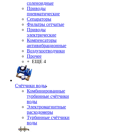
соленоидные
Приводы
пневматические
Сепараторы
Фильтры сетчатые
Приводы
электрические
Компенсаторы
антивибрационные
Воздухоотводчики
Прочее
+ ЕЩЕ 4
Счётчики воды
Комбинированные
турбинные счётчики
воды
Электромагнитные
расходомеры
Турбинные счётчики
воды