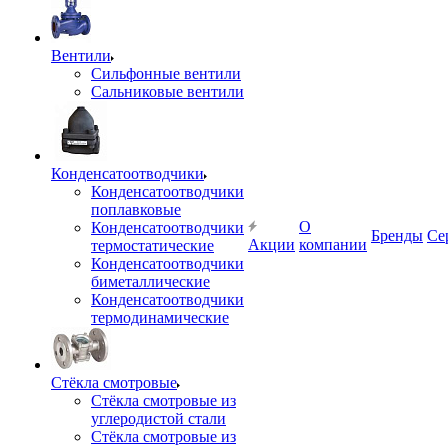
Вентили
Сильфонные вентили
Сальниковые вентили
Конденсатоотводчики
Конденсатоотводчики
поплавковые
О
Конденсатоотводчики
Бренды
Се
Акции
компании
термостатические
Конденсатоотводчики
биметаллические
Конденсатоотводчики
термодинамические
Стёкла смотровые
Стёкла смотровые из
углеродистой стали
Стёкла смотровые из