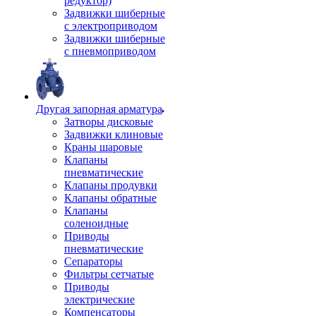
редуктор)
Задвижки шиберные
с электроприводом
Задвижки шиберные
с пневмоприводом
Другая запорная арматура
Затворы дисковые
Задвижки клиновые
Краны шаровые
Клапаны
пневматические
Клапаны продувки
Клапаны обратные
Клапаны
соленоидные
Приводы
пневматические
Сепараторы
Фильтры сетчатые
Приводы
электрические
Компенсаторы