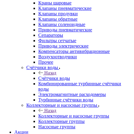
Краны шаровые
Клапаны пневматические
Клапаны продувки
Клапаны обратные
Клапаны соленоидные
Приводы пневматические
Сепараторы
Фильтры сетчатые
Приводы электрические
Компенсаторы антивибрационные
Воздухоотводчики
Прочее
Счётчики воды
Назад
Счётчики воды
Комбинированные турбинные счётчики
воды
Электромагнитные расходомеры
Турбинные счётчики воды
Коллекторные и насосные группы
Назад
Коллекторные и насосные группы
Коллекторные группы
Насосные группы
Акции