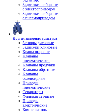
редуктор)
Задвижки шиберные
с электроприводом
Задвижки шиберные
с пневмоприводом
Другая запорная арматура
Затворы дисковые
Задвижки клиновые
Краны шаровые
Клапаны
пневматические
Клапаны продувки
Клапаны обратные
Клапаны
соленоидные
Приводы
пневматические
Сепараторы
Фильтры сетчатые
Приводы
электрические
Компенсаторы