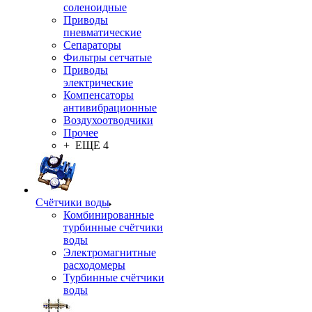
соленоидные
Приводы
пневматические
Сепараторы
Фильтры сетчатые
Приводы
электрические
Компенсаторы
антивибрационные
Воздухоотводчики
Прочее
+ ЕЩЕ 4
Счётчики воды
Комбинированные
турбинные счётчики
воды
Электромагнитные
расходомеры
Турбинные счётчики
воды