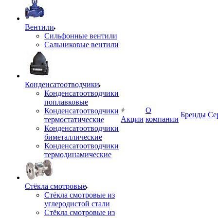
Вентили
Сильфонные вентили
Сальниковые вентили
Конденсатоотводчики
Конденсатоотводчики
поплавковые
О
Конденсатоотводчики
Бренды
Се
Акции
компании
термостатические
Конденсатоотводчики
биметаллические
Конденсатоотводчики
термодинамические
Стёкла смотровые
Стёкла смотровые из
углеродистой стали
Стёкла смотровые из