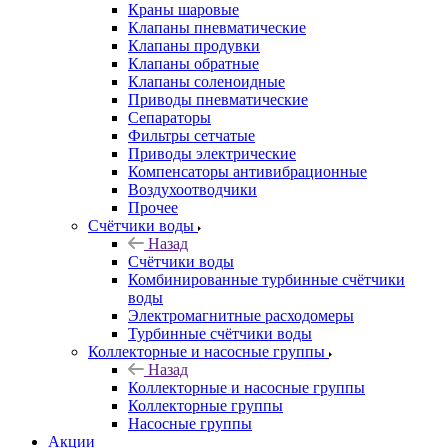
Краны шаровые
Клапаны пневматические
Клапаны продувки
Клапаны обратные
Клапаны соленоидные
Приводы пневматические
Сепараторы
Фильтры сетчатые
Приводы электрические
Компенсаторы антивибрационные
Воздухоотводчики
Прочее
Счётчики воды
Назад
Счётчики воды
Комбинированные турбинные счётчики
воды
Электромагнитные расходомеры
Турбинные счётчики воды
Коллекторные и насосные группы
Назад
Коллекторные и насосные группы
Коллекторные группы
Насосные группы
Акции