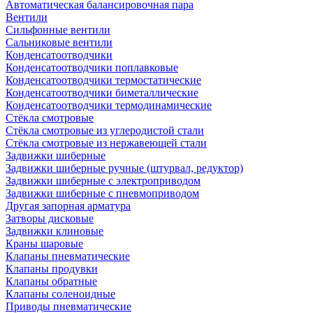
Автоматическая балансировочная пара
Вентили
Сильфонные вентили
Сальниковые вентили
Конденсатоотводчики
Конденсатоотводчики поплавковые
Конденсатоотводчики термостатические
Конденсатоотводчики биметаллические
Конденсатоотводчики термодинамические
Стёкла смотровые
Стёкла смотровые из углеродистой стали
Стёкла смотровые из нержавеющей стали
Задвижки шиберные
Задвижки шиберные ручные (штурвал, редуктор)
Задвижки шиберные с электроприводом
Задвижки шиберные с пневмоприводом
Другая запорная арматура
Затворы дисковые
Задвижки клиновые
Краны шаровые
Клапаны пневматические
Клапаны продувки
Клапаны обратные
Клапаны соленоидные
Приводы пневматические