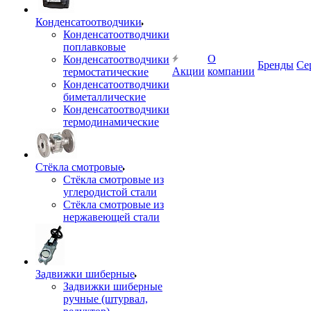
Конденсатоотводчики
Конденсатоотводчики
поплавковые
О
Конденсатоотводчики
Бренды
Се
Акции
компании
термостатические
Конденсатоотводчики
биметаллические
Конденсатоотводчики
термодинамические
Стёкла смотровые
Стёкла смотровые из
углеродистой стали
Стёкла смотровые из
нержавеющей стали
Задвижки шиберные
Задвижки шиберные
ручные (штурвал,