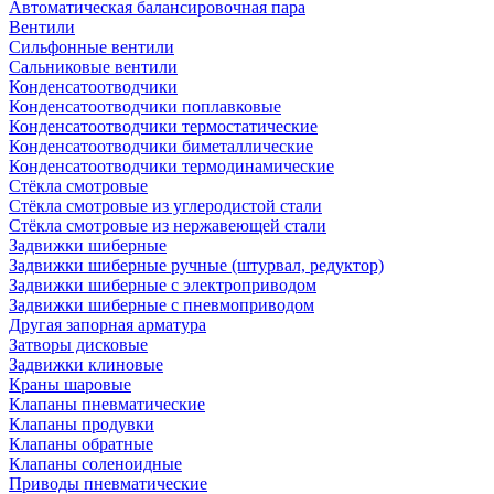
Автоматическая балансировочная пара
Вентили
Сильфонные вентили
Сальниковые вентили
Конденсатоотводчики
Конденсатоотводчики поплавковые
Конденсатоотводчики термостатические
Конденсатоотводчики биметаллические
Конденсатоотводчики термодинамические
Стёкла смотровые
Стёкла смотровые из углеродистой стали
Стёкла смотровые из нержавеющей стали
Задвижки шиберные
Задвижки шиберные ручные (штурвал, редуктор)
Задвижки шиберные с электроприводом
Задвижки шиберные с пневмоприводом
Другая запорная арматура
Затворы дисковые
Задвижки клиновые
Краны шаровые
Клапаны пневматические
Клапаны продувки
Клапаны обратные
Клапаны соленоидные
Приводы пневматические