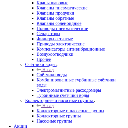
Краны шаровые
Клапаны пневматические
Клапаны продувки
Клапаны обратные
Клапаны соленоидные
Приводы пневматические
Сепараторы
Фильтры сетчатые
Приводы электрические
Компенсаторы антивибрационные
Воздухоотводчики
Прочее
Счётчики воды
Назад
Счётчики воды
Комбинированные турбинные счётчики
воды
Электромагнитные расходомеры
Турбинные счётчики воды
Коллекторные и насосные группы
Назад
Коллекторные и насосные группы
Коллекторные группы
Насосные группы
Акции