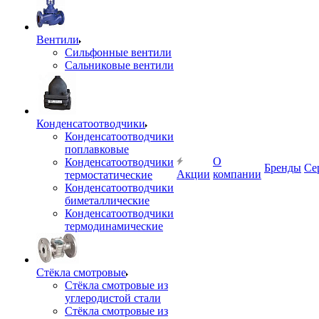
Вентили
Сильфонные вентили
Сальниковые вентили
Конденсатоотводчики
Конденсатоотводчики
поплавковые
О
Конденсатоотводчики
Бренды
Се
Акции
компании
термостатические
Конденсатоотводчики
биметаллические
Конденсатоотводчики
термодинамические
Стёкла смотровые
Стёкла смотровые из
углеродистой стали
Стёкла смотровые из