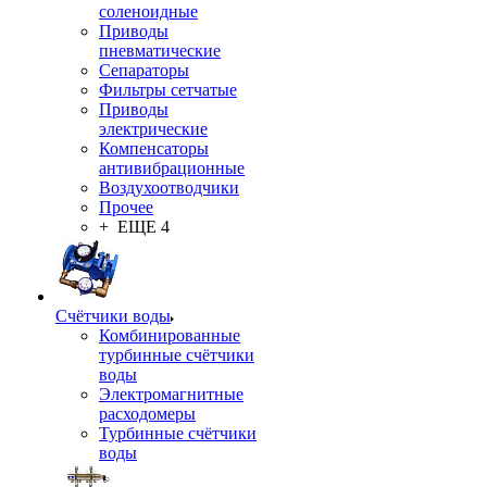
соленоидные
Приводы
пневматические
Сепараторы
Фильтры сетчатые
Приводы
электрические
Компенсаторы
антивибрационные
Воздухоотводчики
Прочее
+ ЕЩЕ 4
Счётчики воды
Комбинированные
турбинные счётчики
воды
Электромагнитные
расходомеры
Турбинные счётчики
воды