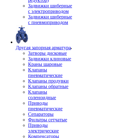
редуктор)
Задвижки шиберные
с электроприводом
Задвижки шиберные
с пневмоприводом
Другая запорная арматура
Затворы дисковые
Задвижки клиновые
Краны шаровые
Клапаны
пневматические
Клапаны продувки
Клапаны обратные
Клапаны
соленоидные
Приводы
пневматические
Сепараторы
Фильтры сетчатые
Приводы
электрические
Компенсаторы