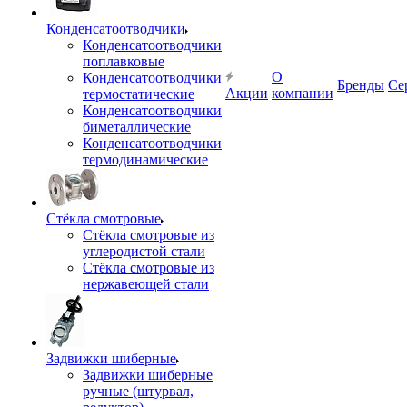
Конденсатоотводчики
Конденсатоотводчики
поплавковые
О
Конденсатоотводчики
Бренды
Се
Акции
компании
термостатические
Конденсатоотводчики
биметаллические
Конденсатоотводчики
термодинамические
Стёкла смотровые
Стёкла смотровые из
углеродистой стали
Стёкла смотровые из
нержавеющей стали
Задвижки шиберные
Задвижки шиберные
ручные (штурвал,