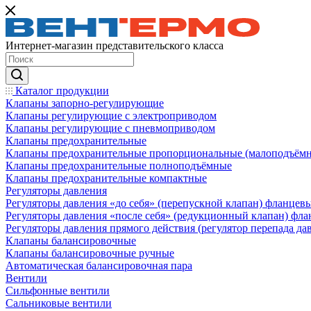
Интернет-магазин представительского класса
Каталог продукции
Клапаны запорно-регулирующие
Клапаны регулирующие с электроприводом
Клапаны регулирующие с пневмоприводом
Клапаны предохранительные
Клапаны предохранительные пропорциональные (малоподъём
Клапаны предохранительные полноподъёмные
Клапаны предохранительные компактные
Регуляторы давления
Регуляторы давления «до себя» (перепускной клапан) фланцев
Регуляторы давления «после себя» (редукционный клапан) фл
Регуляторы давления прямого действия (регулятор перепада да
Клапаны балансировочные
Клапаны балансировочные ручные
Автоматическая балансировочная пара
Вентили
Сильфонные вентили
Сальниковые вентили