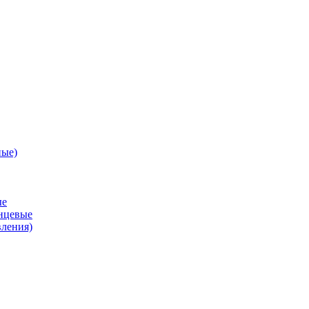
ные)
ые
анцевые
вления)