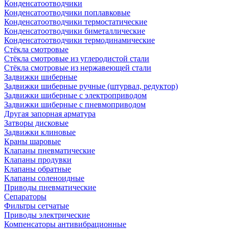
Конденсатоотводчики
Конденсатоотводчики поплавковые
Конденсатоотводчики термостатические
Конденсатоотводчики биметаллические
Конденсатоотводчики термодинамические
Стёкла смотровые
Стёкла смотровые из углеродистой стали
Стёкла смотровые из нержавеющей стали
Задвижки шиберные
Задвижки шиберные ручные (штурвал, редуктор)
Задвижки шиберные с электроприводом
Задвижки шиберные с пневмоприводом
Другая запорная арматура
Затворы дисковые
Задвижки клиновые
Краны шаровые
Клапаны пневматические
Клапаны продувки
Клапаны обратные
Клапаны соленоидные
Приводы пневматические
Сепараторы
Фильтры сетчатые
Приводы электрические
Компенсаторы антивибрационные