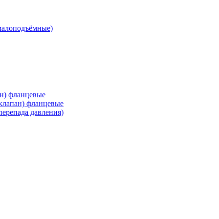
малоподъёмные)
ан) фланцевые
 клапан) фланцевые
перепада давления)