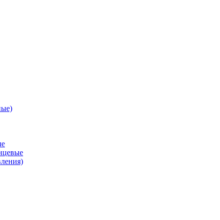
ные)
ые
анцевые
вления)