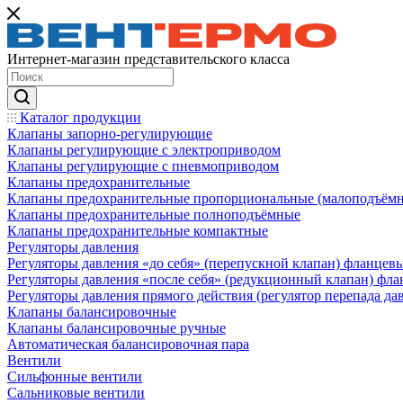
Интернет-магазин представительского класса
Каталог продукции
Клапаны запорно-регулирующие
Клапаны регулирующие с электроприводом
Клапаны регулирующие с пневмоприводом
Клапаны предохранительные
Клапаны предохранительные пропорциональные (малоподъём
Клапаны предохранительные полноподъёмные
Клапаны предохранительные компактные
Регуляторы давления
Регуляторы давления «до себя» (перепускной клапан) фланцев
Регуляторы давления «после себя» (редукционный клапан) фл
Регуляторы давления прямого действия (регулятор перепада да
Клапаны балансировочные
Клапаны балансировочные ручные
Автоматическая балансировочная пара
Вентили
Сильфонные вентили
Сальниковые вентили