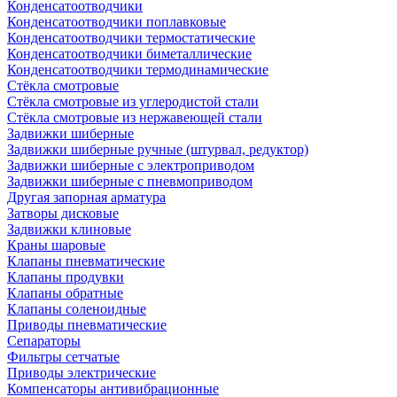
Конденсатоотводчики
Конденсатоотводчики поплавковые
Конденсатоотводчики термостатические
Конденсатоотводчики биметаллические
Конденсатоотводчики термодинамические
Стёкла смотровые
Стёкла смотровые из углеродистой стали
Стёкла смотровые из нержавеющей стали
Задвижки шиберные
Задвижки шиберные ручные (штурвал, редуктор)
Задвижки шиберные с электроприводом
Задвижки шиберные с пневмоприводом
Другая запорная арматура
Затворы дисковые
Задвижки клиновые
Краны шаровые
Клапаны пневматические
Клапаны продувки
Клапаны обратные
Клапаны соленоидные
Приводы пневматические
Сепараторы
Фильтры сетчатые
Приводы электрические
Компенсаторы антивибрационные