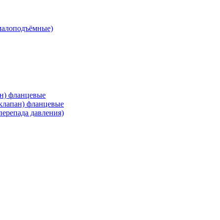
малоподъёмные)
ан) фланцевые
 клапан) фланцевые
перепада давления)