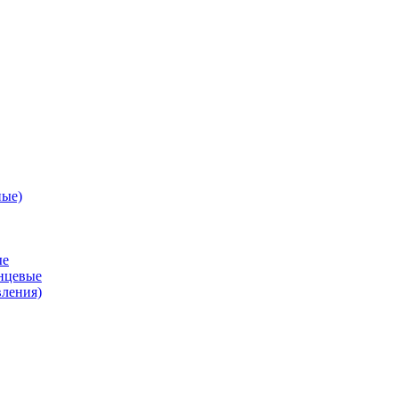
ные)
ые
анцевые
вления)