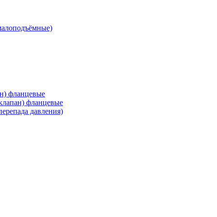
малоподъёмные)
ан) фланцевые
 клапан) фланцевые
перепада давления)