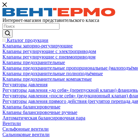
Интернет-магазин представительского класса
Каталог продукции
Клапаны запорно-регулирующие
Клапаны регулирующие с электроприводом
Клапаны регулирующие с пневмоприводом
Клапаны предохранительные
Клапаны предохранительные пропорциональные (малоподъём
Клапаны предохранительные полноподъёмные
Клапаны предохранительные компактные
Регуляторы давления
Регуляторы давления «до себя» (перепускной клапан) фланцев
Регуляторы давления «после себя» (редукционный клапан) фл
Регуляторы давления прямого действия (регулятор перепада да
Клапаны балансировочные
Клапаны балансировочные ручные
Автоматическая балансировочная пара
Вентили
Сильфонные вентили
Сальниковые вентили