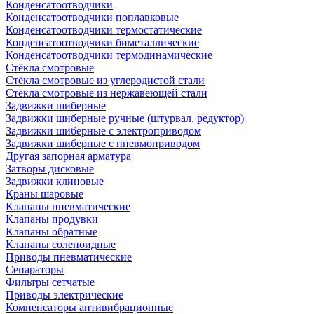
Конденсатоотводчики
Конденсатоотводчики поплавковые
Конденсатоотводчики термостатические
Конденсатоотводчики биметаллические
Конденсатоотводчики термодинамические
Стёкла смотровые
Стёкла смотровые из углеродистой стали
Стёкла смотровые из нержавеющей стали
Задвижки шиберные
Задвижки шиберные ручные (штурвал, редуктор)
Задвижки шиберные с электроприводом
Задвижки шиберные с пневмоприводом
Другая запорная арматура
Затворы дисковые
Задвижки клиновые
Краны шаровые
Клапаны пневматические
Клапаны продувки
Клапаны обратные
Клапаны соленоидные
Приводы пневматические
Сепараторы
Фильтры сетчатые
Приводы электрические
Компенсаторы антивибрационные