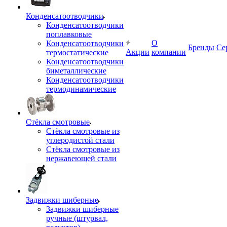
Конденсатоотводчики
Конденсатоотводчики
поплавковые
О
Конденсатоотводчики
Бренды
Се
Акции
компании
термостатические
Конденсатоотводчики
биметаллические
Конденсатоотводчики
термодинамические
Стёкла смотровые
Стёкла смотровые из
углеродистой стали
Стёкла смотровые из
нержавеющей стали
Задвижки шиберные
Задвижки шиберные
ручные (штурвал,