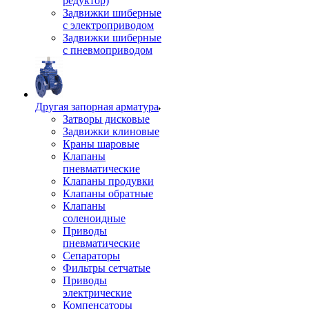
редуктор)
Задвижки шиберные
с электроприводом
Задвижки шиберные
с пневмоприводом
Другая запорная арматура
Затворы дисковые
Задвижки клиновые
Краны шаровые
Клапаны
пневматические
Клапаны продувки
Клапаны обратные
Клапаны
соленоидные
Приводы
пневматические
Сепараторы
Фильтры сетчатые
Приводы
электрические
Компенсаторы