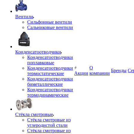
Вентили
Сильфонные вентили
Сальниковые вентили
Конденсатоотводчики
Конденсатоотводчики
поплавковые
О
Конденсатоотводчики
Бренды
Се
Акции
компании
термостатические
Конденсатоотводчики
биметаллические
Конденсатоотводчики
термодинамические
Стёкла смотровые
Стёкла смотровые из
углеродистой стали
Стёкла смотровые из