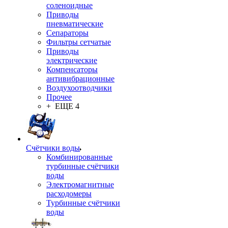
соленоидные
Приводы
пневматические
Сепараторы
Фильтры сетчатые
Приводы
электрические
Компенсаторы
антивибрационные
Воздухоотводчики
Прочее
+ ЕЩЕ 4
Счётчики воды
Комбинированные
турбинные счётчики
воды
Электромагнитные
расходомеры
Турбинные счётчики
воды