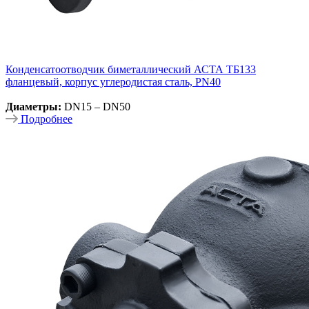
Конденсатоотводчик биметаллический АСТА ТБ133
фланцевый, корпус углеродистая сталь, PN40
Диаметры:
DN15 – DN50
Подробнее