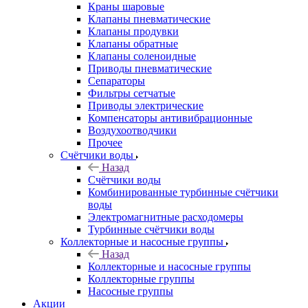
Краны шаровые
Клапаны пневматические
Клапаны продувки
Клапаны обратные
Клапаны соленоидные
Приводы пневматические
Сепараторы
Фильтры сетчатые
Приводы электрические
Компенсаторы антивибрационные
Воздухоотводчики
Прочее
Счётчики воды
Назад
Счётчики воды
Комбинированные турбинные счётчики
воды
Электромагнитные расходомеры
Турбинные счётчики воды
Коллекторные и насосные группы
Назад
Коллекторные и насосные группы
Коллекторные группы
Насосные группы
Акции