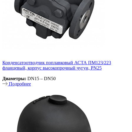
Конденсатоотводчик поплавковый АСТА ПМ123/223
фланцевый, корпус высокопрочный чугун, PN25
Диаметры:
DN15 – DN50
Подробнее