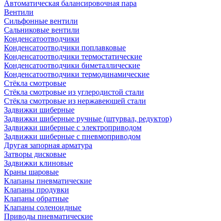
Автоматическая балансировочная пара
Вентили
Сильфонные вентили
Сальниковые вентили
Конденсатоотводчики
Конденсатоотводчики поплавковые
Конденсатоотводчики термостатические
Конденсатоотводчики биметаллические
Конденсатоотводчики термодинамические
Стёкла смотровые
Стёкла смотровые из углеродистой стали
Стёкла смотровые из нержавеющей стали
Задвижки шиберные
Задвижки шиберные ручные (штурвал, редуктор)
Задвижки шиберные с электроприводом
Задвижки шиберные с пневмоприводом
Другая запорная арматура
Затворы дисковые
Задвижки клиновые
Краны шаровые
Клапаны пневматические
Клапаны продувки
Клапаны обратные
Клапаны соленоидные
Приводы пневматические