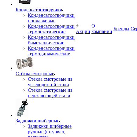
Конденсатоотводчики
Конденсатоотводчики
поплавковые
О
Конденсатоотводчики
Бренды
Се
Акции
компании
термостатические
Конденсатоотводчики
биметаллические
Конденсатоотводчики
термодинамические
Стёкла смотровые
Стёкла смотровые из
углеродистой стали
Стёкла смотровые из
нержавеющей стали
Задвижки шиберные
Задвижки шиберные
ручные (штурвал,