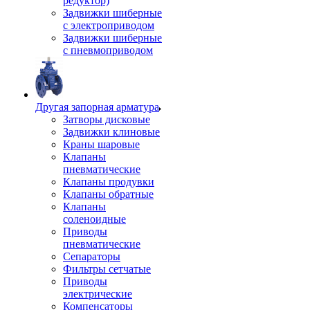
редуктор)
Задвижки шиберные
с электроприводом
Задвижки шиберные
с пневмоприводом
Другая запорная арматура
Затворы дисковые
Задвижки клиновые
Краны шаровые
Клапаны
пневматические
Клапаны продувки
Клапаны обратные
Клапаны
соленоидные
Приводы
пневматические
Сепараторы
Фильтры сетчатые
Приводы
электрические
Компенсаторы