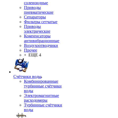
соленоидные
Приводы
пневматические
Сепараторы
Фильтры сетчатые
Приводы
электрические
Компенсаторы
антивибрационные
Воздухоотводчики
Прочее
+ ЕЩЕ 4
Счётчики воды
Комбинированные
турбинные счётчики
воды
Электромагнитные
расходомеры
Турбинные счётчики
воды