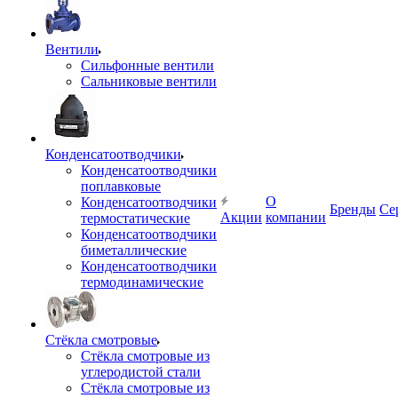
Вентили
Сильфонные вентили
Сальниковые вентили
Конденсатоотводчики
Конденсатоотводчики
поплавковые
О
Конденсатоотводчики
Бренды
Се
Акции
компании
термостатические
Конденсатоотводчики
биметаллические
Конденсатоотводчики
термодинамические
Стёкла смотровые
Стёкла смотровые из
углеродистой стали
Стёкла смотровые из