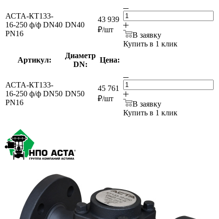
АСТА-КТ133-
43 939
16-250 ф/ф DN40
DN40
₽
/шт
PN16
В заявку
Купить в 1 клик
Диаметр
Артикул:
Цена:
DN:
АСТА-КТ133-
45 761
16-250 ф/ф DN50
DN50
₽
/шт
PN16
В заявку
Купить в 1 клик