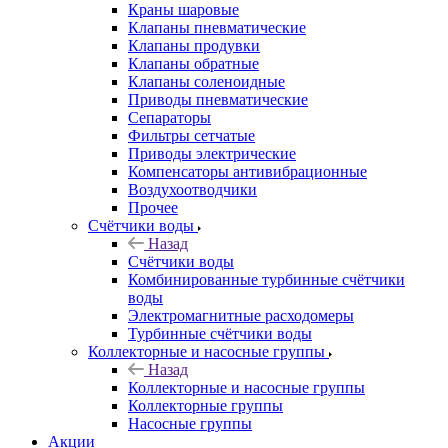
Краны шаровые
Клапаны пневматические
Клапаны продувки
Клапаны обратные
Клапаны соленоидные
Приводы пневматические
Сепараторы
Фильтры сетчатые
Приводы электрические
Компенсаторы антивибрационные
Воздухоотводчики
Прочее
Счётчики воды
Назад
Счётчики воды
Комбинированные турбинные счётчики
воды
Электромагнитные расходомеры
Турбинные счётчики воды
Коллекторные и насосные группы
Назад
Коллекторные и насосные группы
Коллекторные группы
Насосные группы
Акции