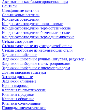
Автоматическая балансировочная пара
Вентили
Сильфонные вентили
Сальниковые вентили
Конденсатоотводчики
Конденсатоотводчики поплавковые
Конденсатоотводчики термостатические
Конденсатоотводчики биметаллические
Конденсатоотводчики термодинамические
Стёкла смотровые
Стёкла смотровые из углеродистой стали
Стёкла смотровые из нержавеющей стали
Задвижки шиберные
Задвижки шиберные ручные (штурвал, редуктор)
Задвижки шиберные с электроприводом
Задвижки шиберные с пневмоприводом
Другая запорная арматура
Затворы дисковые
Задвижки клиновые
Краны шаровые
Клапаны пневматические
Клапаны продувки
Клапаны обратные
Клапаны соленоидные
Приводы пневматические