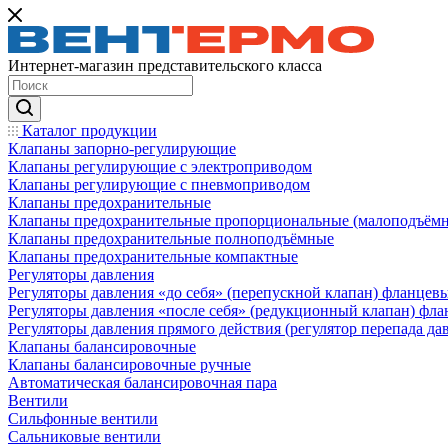
Интернет-магазин представительского класса
Каталог продукции
Клапаны запорно-регулирующие
Клапаны регулирующие с электроприводом
Клапаны регулирующие с пневмоприводом
Клапаны предохранительные
Клапаны предохранительные пропорциональные (малоподъём
Клапаны предохранительные полноподъёмные
Клапаны предохранительные компактные
Регуляторы давления
Регуляторы давления «до себя» (перепускной клапан) фланцев
Регуляторы давления «после себя» (редукционный клапан) фл
Регуляторы давления прямого действия (регулятор перепада да
Клапаны балансировочные
Клапаны балансировочные ручные
Автоматическая балансировочная пара
Вентили
Сильфонные вентили
Сальниковые вентили