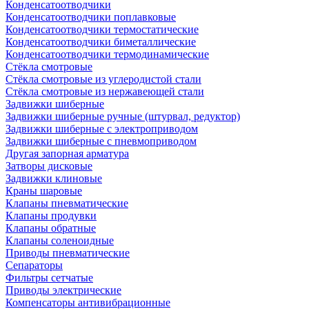
Конденсатоотводчики
Конденсатоотводчики поплавковые
Конденсатоотводчики термостатические
Конденсатоотводчики биметаллические
Конденсатоотводчики термодинамические
Стёкла смотровые
Стёкла смотровые из углеродистой стали
Стёкла смотровые из нержавеющей стали
Задвижки шиберные
Задвижки шиберные ручные (штурвал, редуктор)
Задвижки шиберные с электроприводом
Задвижки шиберные с пневмоприводом
Другая запорная арматура
Затворы дисковые
Задвижки клиновые
Краны шаровые
Клапаны пневматические
Клапаны продувки
Клапаны обратные
Клапаны соленоидные
Приводы пневматические
Сепараторы
Фильтры сетчатые
Приводы электрические
Компенсаторы антивибрационные