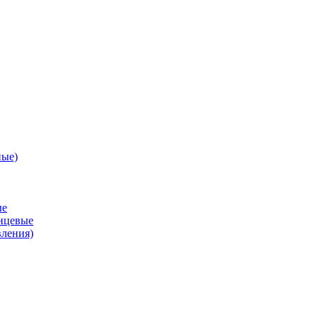
ные)
ые
анцевые
вления)