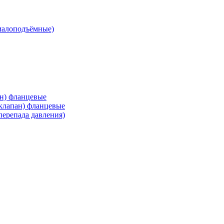
малоподъёмные)
ан) фланцевые
 клапан) фланцевые
перепада давления)