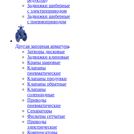
редуктор)
Задвижки шиберные
с электроприводом
Задвижки шиберные
с пневмоприводом
Другая запорная арматура
Затворы дисковые
Задвижки клиновые
Краны шаровые
Клапаны
пневматические
Клапаны продувки
Клапаны обратные
Клапаны
соленоидные
Приводы
пневматические
Сепараторы
Фильтры сетчатые
Приводы
электрические
Компенсаторы