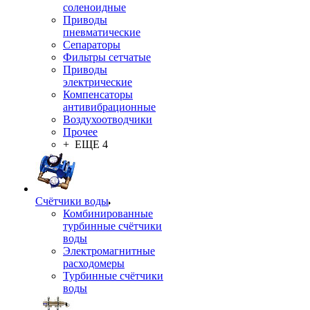
соленоидные
Приводы
пневматические
Сепараторы
Фильтры сетчатые
Приводы
электрические
Компенсаторы
антивибрационные
Воздухоотводчики
Прочее
+ ЕЩЕ 4
Счётчики воды
Комбинированные
турбинные счётчики
воды
Электромагнитные
расходомеры
Турбинные счётчики
воды