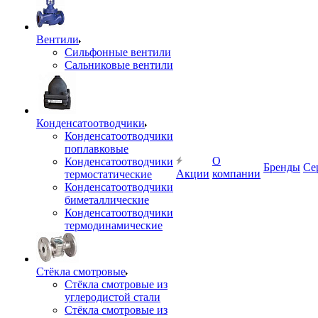
Вентили
Сильфонные вентили
Сальниковые вентили
Конденсатоотводчики
Конденсатоотводчики
поплавковые
О
Конденсатоотводчики
Бренды
Се
Акции
компании
термостатические
Конденсатоотводчики
биметаллические
Конденсатоотводчики
термодинамические
Стёкла смотровые
Стёкла смотровые из
углеродистой стали
Стёкла смотровые из