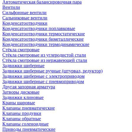
Автоматическая балансировочная пара
Вентили
Сильфонные вентили
Сальниковые вентили
Конденсатоотводчики
Конденсатоотводчики поплавковые
Конденсатоотводчики термостатические
Конденсатоотводчики биметаллические
Конденсатоотводчики термодинамические
Стёкла смотровые
Стёкла смотровые из углеродистой стали
Стёкла смотровые из нержавеющей стали
Задвижки шиберные
Задвижки шиберные ручные (штурвал, редуктор)
Задвижки шиберные с электроприводом
Задвижки шиберные с пневмоприводом
Другая запорная арматура
Затворы дисковые
Задвижки клиновые
Краны шаровые
Клапаны пневматические
Клапаны продувки
Клапаны обратные
Клапаны соленоидные
Приводы пневматические