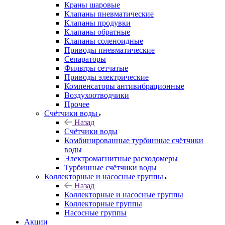
Краны шаровые
Клапаны пневматические
Клапаны продувки
Клапаны обратные
Клапаны соленоидные
Приводы пневматические
Сепараторы
Фильтры сетчатые
Приводы электрические
Компенсаторы антивибрационные
Воздухоотводчики
Прочее
Счётчики воды
Назад
Счётчики воды
Комбинированные турбинные счётчики
воды
Электромагнитные расходомеры
Турбинные счётчики воды
Коллекторные и насосные группы
Назад
Коллекторные и насосные группы
Коллекторные группы
Насосные группы
Акции