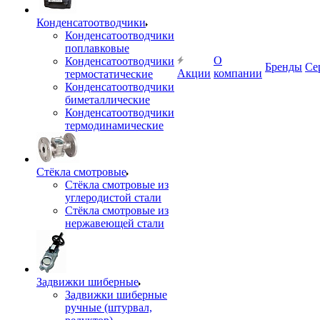
Конденсатоотводчики
Конденсатоотводчики
поплавковые
О
Конденсатоотводчики
Бренды
Се
Акции
компании
термостатические
Конденсатоотводчики
биметаллические
Конденсатоотводчики
термодинамические
Стёкла смотровые
Стёкла смотровые из
углеродистой стали
Стёкла смотровые из
нержавеющей стали
Задвижки шиберные
Задвижки шиберные
ручные (штурвал,