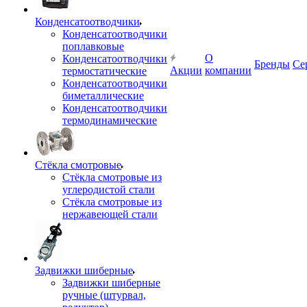
Конденсатоотводчики
Конденсатоотводчики
поплавковые
О
Конденсатоотводчики
Бренды
Се
Акции
компании
термостатические
Конденсатоотводчики
биметаллические
Конденсатоотводчики
термодинамические
Стёкла смотровые
Стёкла смотровые из
углеродистой стали
Стёкла смотровые из
нержавеющей стали
Задвижки шиберные
Задвижки шиберные
ручные (штурвал,