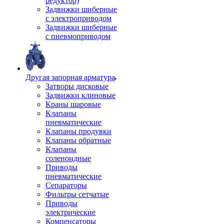
редуктор)
Задвижки шиберные
с электроприводом
Задвижки шиберные
с пневмоприводом
Другая запорная арматура
Затворы дисковые
Задвижки клиновые
Краны шаровые
Клапаны
пневматические
Клапаны продувки
Клапаны обратные
Клапаны
соленоидные
Приводы
пневматические
Сепараторы
Фильтры сетчатые
Приводы
электрические
Компенсаторы