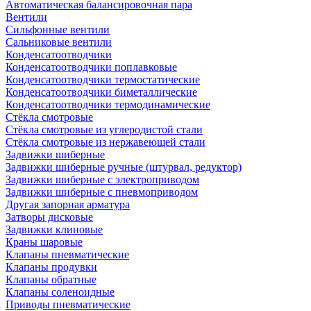
Автоматическая балансировочная пара
Вентили
Сильфонные вентили
Сальниковые вентили
Конденсатоотводчики
Конденсатоотводчики поплавковые
Конденсатоотводчики термостатические
Конденсатоотводчики биметаллические
Конденсатоотводчики термодинамические
Стёкла смотровые
Стёкла смотровые из углеродистой стали
Стёкла смотровые из нержавеющей стали
Задвижки шиберные
Задвижки шиберные ручные (штурвал, редуктор)
Задвижки шиберные с электроприводом
Задвижки шиберные с пневмоприводом
Другая запорная арматура
Затворы дисковые
Задвижки клиновые
Краны шаровые
Клапаны пневматические
Клапаны продувки
Клапаны обратные
Клапаны соленоидные
Приводы пневматические