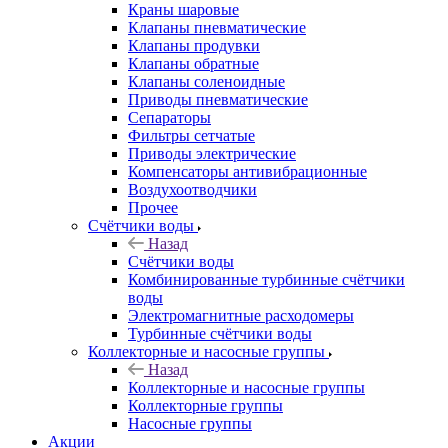
Краны шаровые
Клапаны пневматические
Клапаны продувки
Клапаны обратные
Клапаны соленоидные
Приводы пневматические
Сепараторы
Фильтры сетчатые
Приводы электрические
Компенсаторы антивибрационные
Воздухоотводчики
Прочее
Счётчики воды
Назад
Счётчики воды
Комбинированные турбинные счётчики
воды
Электромагнитные расходомеры
Турбинные счётчики воды
Коллекторные и насосные группы
Назад
Коллекторные и насосные группы
Коллекторные группы
Насосные группы
Акции