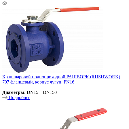
Кран шаровой полнопроходной РАШВОРК (RUSHWORK)
707 фланцевый, корпус чугун, PN16
Диаметры:
DN15 – DN150
Подробнее