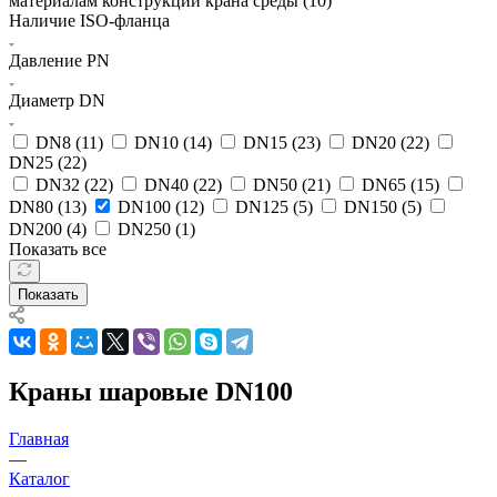
материалам конструкции крана среды (
10
)
Наличие ISO-фланца
Давление PN
Диаметр DN
DN8 (
11
)
DN10 (
14
)
DN15 (
23
)
DN20 (
22
)
DN25 (
22
)
DN32 (
22
)
DN40 (
22
)
DN50 (
21
)
DN65 (
15
)
DN80 (
13
)
DN100 (
12
)
DN125 (
5
)
DN150 (
5
)
DN200 (
4
)
DN250 (
1
)
Показать все
Показать
Краны шаровые DN100
Главная
—
Каталог