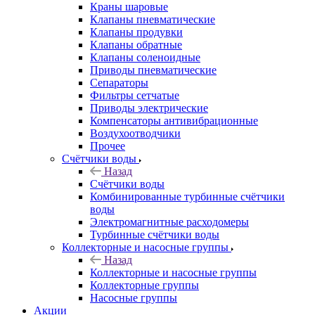
Краны шаровые
Клапаны пневматические
Клапаны продувки
Клапаны обратные
Клапаны соленоидные
Приводы пневматические
Сепараторы
Фильтры сетчатые
Приводы электрические
Компенсаторы антивибрационные
Воздухоотводчики
Прочее
Счётчики воды
Назад
Счётчики воды
Комбинированные турбинные счётчики
воды
Электромагнитные расходомеры
Турбинные счётчики воды
Коллекторные и насосные группы
Назад
Коллекторные и насосные группы
Коллекторные группы
Насосные группы
Акции