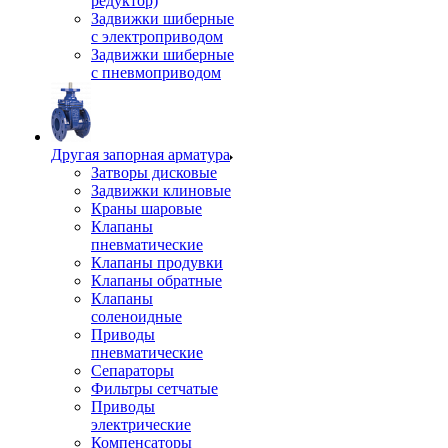
редуктор)
Задвижки шиберные
с электроприводом
Задвижки шиберные
с пневмоприводом
Другая запорная арматура
Затворы дисковые
Задвижки клиновые
Краны шаровые
Клапаны
пневматические
Клапаны продувки
Клапаны обратные
Клапаны
соленоидные
Приводы
пневматические
Сепараторы
Фильтры сетчатые
Приводы
электрические
Компенсаторы