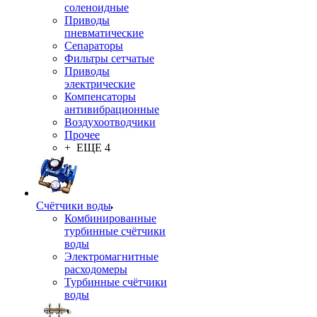
соленоидные
Приводы
пневматические
Сепараторы
Фильтры сетчатые
Приводы
электрические
Компенсаторы
антивибрационные
Воздухоотводчики
Прочее
+ ЕЩЕ 4
Счётчики воды
Комбинированные
турбинные счётчики
воды
Электромагнитные
расходомеры
Турбинные счётчики
воды