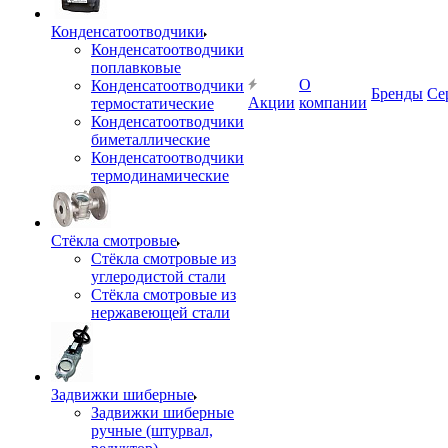
Конденсатоотводчики
Конденсатоотводчики
поплавковые
О
Конденсатоотводчики
Бренды
Се
Акции
компании
термостатические
Конденсатоотводчики
биметаллические
Конденсатоотводчики
термодинамические
Стёкла смотровые
Стёкла смотровые из
углеродистой стали
Стёкла смотровые из
нержавеющей стали
Задвижки шиберные
Задвижки шиберные
ручные (штурвал,