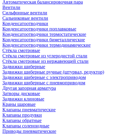
Автоматическая балансировочная пара
Вентили
Сильфонные вентили
Сальниковые вентили
Конденсатоотводчики
Конденсатоотводчики поплавковые
Конденсатоотводчики термостатические
Конденсатоотводчики биметаллические
Конденсатоотводчики термодинамические
Стёкла смотровые
Стёкла смотровые из углеродистой стали
Стёкла смотровые из нержавеющей стали
Задвижки шиберные
Задвижки шиберные ручные (штурвал, редуктор)
Задвижки шиберные с электроприводом
Задвижки шиберные с пневмоприводом
Другая запорная арматура
Затворы дисковые
Задвижки клиновые
Краны шаровые
Клапаны пневматические
Клапаны продувки
Клапаны обратные
Клапаны соленоидные
Приводы пневматические