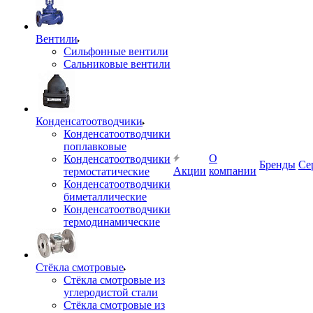
Вентили
Сильфонные вентили
Сальниковые вентили
Конденсатоотводчики
Конденсатоотводчики
поплавковые
О
Конденсатоотводчики
Бренды
Се
Акции
компании
термостатические
Конденсатоотводчики
биметаллические
Конденсатоотводчики
термодинамические
Стёкла смотровые
Стёкла смотровые из
углеродистой стали
Стёкла смотровые из