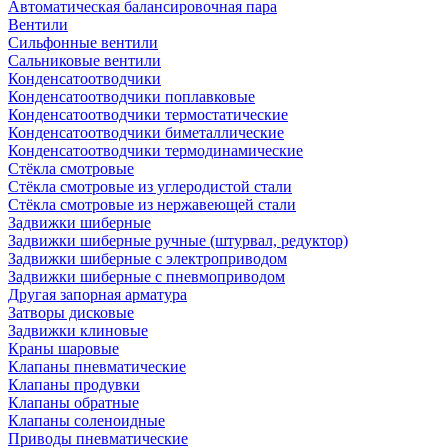
Автоматическая балансировочная пара
Вентили
Сильфонные вентили
Сальниковые вентили
Конденсатоотводчики
Конденсатоотводчики поплавковые
Конденсатоотводчики термостатические
Конденсатоотводчики биметаллические
Конденсатоотводчики термодинамические
Стёкла смотровые
Стёкла смотровые из углеродистой стали
Стёкла смотровые из нержавеющей стали
Задвижки шиберные
Задвижки шиберные ручные (штурвал, редуктор)
Задвижки шиберные с электроприводом
Задвижки шиберные с пневмоприводом
Другая запорная арматура
Затворы дисковые
Задвижки клиновые
Краны шаровые
Клапаны пневматические
Клапаны продувки
Клапаны обратные
Клапаны соленоидные
Приводы пневматические