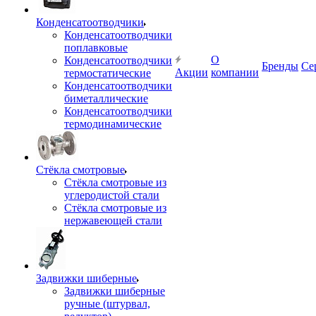
Конденсатоотводчики
Конденсатоотводчики
поплавковые
О
Конденсатоотводчики
Бренды
Се
Акции
компании
термостатические
Конденсатоотводчики
биметаллические
Конденсатоотводчики
термодинамические
Стёкла смотровые
Стёкла смотровые из
углеродистой стали
Стёкла смотровые из
нержавеющей стали
Задвижки шиберные
Задвижки шиберные
ручные (штурвал,