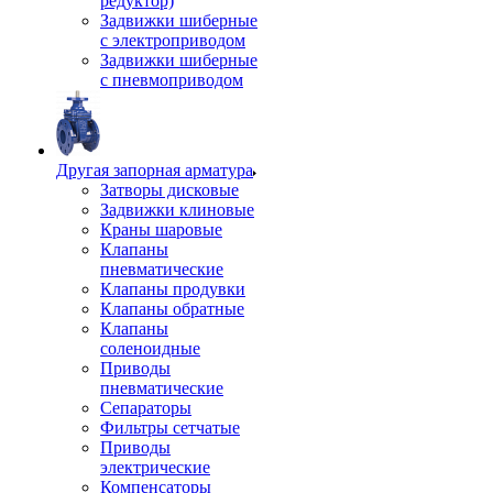
редуктор)
Задвижки шиберные
с электроприводом
Задвижки шиберные
с пневмоприводом
Другая запорная арматура
Затворы дисковые
Задвижки клиновые
Краны шаровые
Клапаны
пневматические
Клапаны продувки
Клапаны обратные
Клапаны
соленоидные
Приводы
пневматические
Сепараторы
Фильтры сетчатые
Приводы
электрические
Компенсаторы