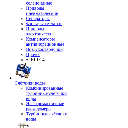
соленоидные
Приводы
пневматические
Сепараторы
Фильтры сетчатые
Приводы
электрические
Компенсаторы
антивибрационные
Воздухоотводчики
Прочее
+ ЕЩЕ 4
Счётчики воды
Комбинированные
турбинные счётчики
воды
Электромагнитные
расходомеры
Турбинные счётчики
воды