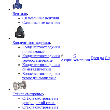
Вентили
Сильфонные вентили
Сальниковые вентили
Конденсатоотводчики
Конденсатоотводчики
поплавковые
О
Конденсатоотводчики
Бренды
Се
Акции
компании
термостатические
Конденсатоотводчики
биметаллические
Конденсатоотводчики
термодинамические
Стёкла смотровые
Стёкла смотровые из
углеродистой стали
Стёкла смотровые из