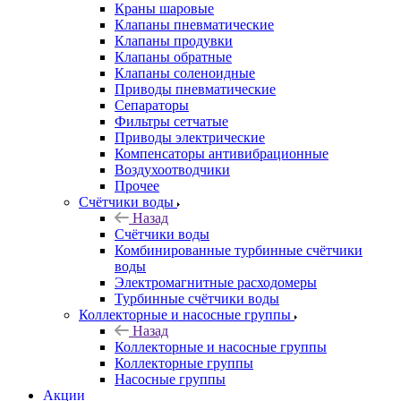
Краны шаровые
Клапаны пневматические
Клапаны продувки
Клапаны обратные
Клапаны соленоидные
Приводы пневматические
Сепараторы
Фильтры сетчатые
Приводы электрические
Компенсаторы антивибрационные
Воздухоотводчики
Прочее
Счётчики воды
Назад
Счётчики воды
Комбинированные турбинные счётчики
воды
Электромагнитные расходомеры
Турбинные счётчики воды
Коллекторные и насосные группы
Назад
Коллекторные и насосные группы
Коллекторные группы
Насосные группы
Акции