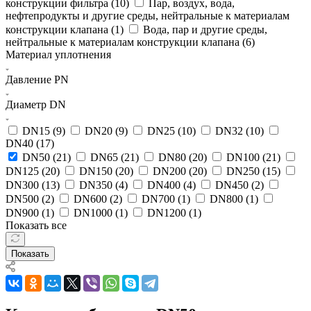
конструкции фильтра (
10
)
Пар, воздух, вода,
нефтепродукты и другие среды, нейтральные к материалам
конструкции клапана (
1
)
Вода, пар и другие среды,
нейтральные к материалам конструкции клапана (
6
)
Материал уплотнения
Давление PN
Диаметр DN
DN15 (
9
)
DN20 (
9
)
DN25 (
10
)
DN32 (
10
)
DN40 (
17
)
DN50 (
21
)
DN65 (
21
)
DN80 (
20
)
DN100 (
21
)
DN125 (
20
)
DN150 (
20
)
DN200 (
20
)
DN250 (
15
)
DN300 (
13
)
DN350 (
4
)
DN400 (
4
)
DN450 (
2
)
DN500 (
2
)
DN600 (
2
)
DN700 (
1
)
DN800 (
1
)
DN900 (
1
)
DN1000 (
1
)
DN1200 (
1
)
Показать все
Показать