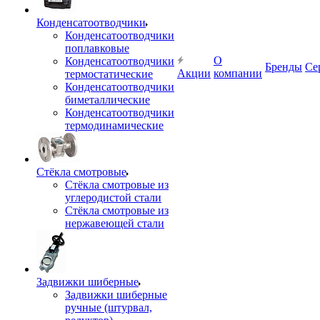
Конденсатоотводчики
Конденсатоотводчики
поплавковые
О
Конденсатоотводчики
Бренды
Се
Акции
компании
термостатические
Конденсатоотводчики
биметаллические
Конденсатоотводчики
термодинамические
Стёкла смотровые
Стёкла смотровые из
углеродистой стали
Стёкла смотровые из
нержавеющей стали
Задвижки шиберные
Задвижки шиберные
ручные (штурвал,