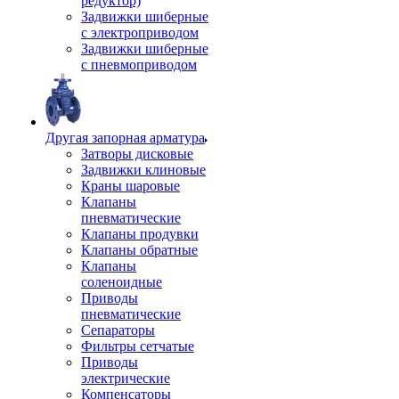
редуктор)
Задвижки шиберные
с электроприводом
Задвижки шиберные
с пневмоприводом
Другая запорная арматура
Затворы дисковые
Задвижки клиновые
Краны шаровые
Клапаны
пневматические
Клапаны продувки
Клапаны обратные
Клапаны
соленоидные
Приводы
пневматические
Сепараторы
Фильтры сетчатые
Приводы
электрические
Компенсаторы