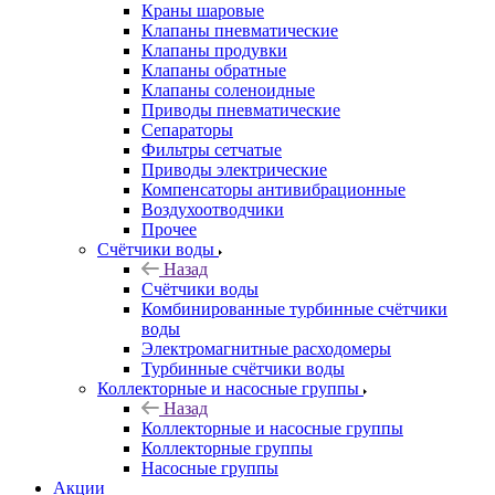
Краны шаровые
Клапаны пневматические
Клапаны продувки
Клапаны обратные
Клапаны соленоидные
Приводы пневматические
Сепараторы
Фильтры сетчатые
Приводы электрические
Компенсаторы антивибрационные
Воздухоотводчики
Прочее
Счётчики воды
Назад
Счётчики воды
Комбинированные турбинные счётчики
воды
Электромагнитные расходомеры
Турбинные счётчики воды
Коллекторные и насосные группы
Назад
Коллекторные и насосные группы
Коллекторные группы
Насосные группы
Акции