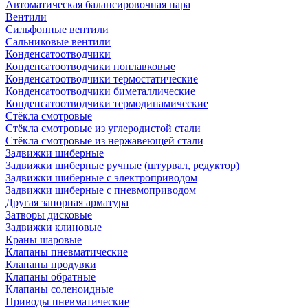
Автоматическая балансировочная пара
Вентили
Сильфонные вентили
Сальниковые вентили
Конденсатоотводчики
Конденсатоотводчики поплавковые
Конденсатоотводчики термостатические
Конденсатоотводчики биметаллические
Конденсатоотводчики термодинамические
Стёкла смотровые
Стёкла смотровые из углеродистой стали
Стёкла смотровые из нержавеющей стали
Задвижки шиберные
Задвижки шиберные ручные (штурвал, редуктор)
Задвижки шиберные с электроприводом
Задвижки шиберные с пневмоприводом
Другая запорная арматура
Затворы дисковые
Задвижки клиновые
Краны шаровые
Клапаны пневматические
Клапаны продувки
Клапаны обратные
Клапаны соленоидные
Приводы пневматические