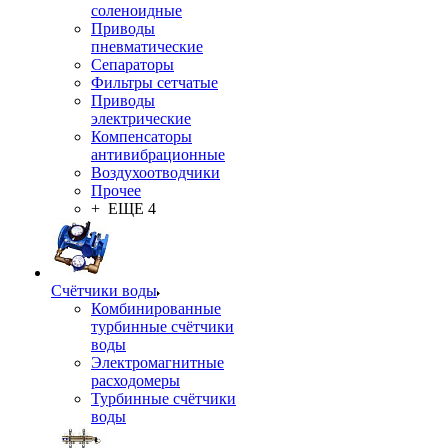
соленоидные
Приводы
пневматические
Сепараторы
Фильтры сетчатые
Приводы
электрические
Компенсаторы
антивибрационные
Воздухоотводчики
Прочее
+ ЕЩЕ 4
Счётчики воды
Комбинированные
турбинные счётчики
воды
Электромагнитные
расходомеры
Турбинные счётчики
воды