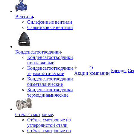
Вентили
Сильфонные вентили
Сальниковые вентили
Конденсатоотводчики
Конденсатоотводчики
поплавковые
О
Конденсатоотводчики
Бренды
Се
Акции
компании
термостатические
Конденсатоотводчики
биметаллические
Конденсатоотводчики
термодинамические
Стёкла смотровые
Стёкла смотровые из
углеродистой стали
Стёкла смотровые из