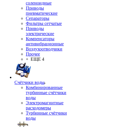
соленоидные
Приводы
пневматические
Сепараторы
Фильтры сетчатые
Приводы
электрические
Компенсаторы
антивибрационные
Воздухоотводчики
Прочее
+ ЕЩЕ 4
Счётчики воды
Комбинированные
турбинные счётчики
воды
Электромагнитные
расходомеры
Турбинные счётчики
воды