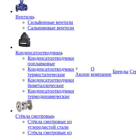
Вентили
Сильфонные вентили
Сальниковые вентили
Конденсатоотводчики
Конденсатоотводчики
поплавковые
О
Конденсатоотводчики
Бренды
Се
Акции
компании
термостатические
Конденсатоотводчики
биметаллические
Конденсатоотводчики
термодинамические
Стёкла смотровые
Стёкла смотровые из
углеродистой стали
Стёкла смотровые из