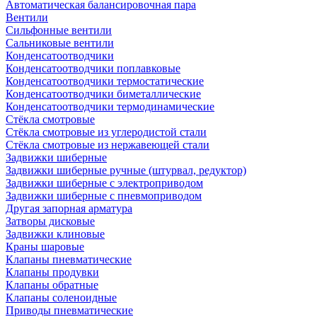
Автоматическая балансировочная пара
Вентили
Сильфонные вентили
Сальниковые вентили
Конденсатоотводчики
Конденсатоотводчики поплавковые
Конденсатоотводчики термостатические
Конденсатоотводчики биметаллические
Конденсатоотводчики термодинамические
Стёкла смотровые
Стёкла смотровые из углеродистой стали
Стёкла смотровые из нержавеющей стали
Задвижки шиберные
Задвижки шиберные ручные (штурвал, редуктор)
Задвижки шиберные с электроприводом
Задвижки шиберные с пневмоприводом
Другая запорная арматура
Затворы дисковые
Задвижки клиновые
Краны шаровые
Клапаны пневматические
Клапаны продувки
Клапаны обратные
Клапаны соленоидные
Приводы пневматические