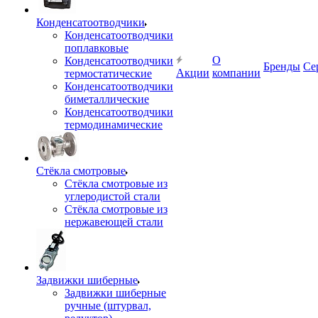
Конденсатоотводчики
Конденсатоотводчики
поплавковые
О
Конденсатоотводчики
Бренды
Се
Акции
компании
термостатические
Конденсатоотводчики
биметаллические
Конденсатоотводчики
термодинамические
Стёкла смотровые
Стёкла смотровые из
углеродистой стали
Стёкла смотровые из
нержавеющей стали
Задвижки шиберные
Задвижки шиберные
ручные (штурвал,