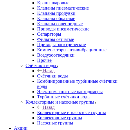
Краны шаровые
Клапаны пневматические
Клапаны продувки
Клапаны обратные
Клапаны соленоидные
Приводы пневматические
Сепараторы
Фильтры сетчатые
Приводы электрические
Компенсаторы антивибрационные
Воздухоотводчики
Прочее
Счётчики воды
Назад
Счётчики воды
Комбинированные турбинные счётчики
воды
Электромагнитные расходомеры
Турбинные счётчики воды
Коллекторные и насосные группы
Назад
Коллекторные и насосные группы
Коллекторные группы
Насосные группы
Акции