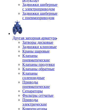
редуктор)
Задвижки шиберные
с электроприводом
Задвижки шиберные
с пневмоприводом
Другая запорная арматура
Затворы дисковые
Задвижки клиновые
Краны шаровые
Клапаны
пневматические
Клапаны продувки
Клапаны обратные
Клапаны
соленоидные
Приводы
пневматические
Сепараторы
Фильтры сетчатые
Приводы
электрические
Компенсаторы