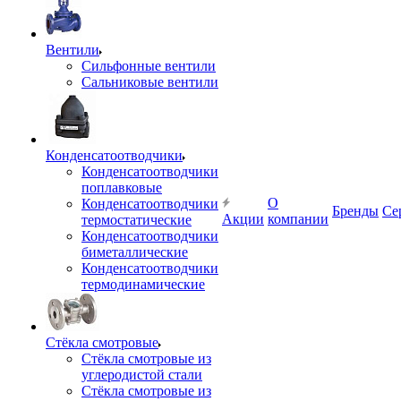
Вентили
Сильфонные вентили
Сальниковые вентили
Конденсатоотводчики
Конденсатоотводчики
поплавковые
О
Конденсатоотводчики
Бренды
Се
Акции
компании
термостатические
Конденсатоотводчики
биметаллические
Конденсатоотводчики
термодинамические
Стёкла смотровые
Стёкла смотровые из
углеродистой стали
Стёкла смотровые из