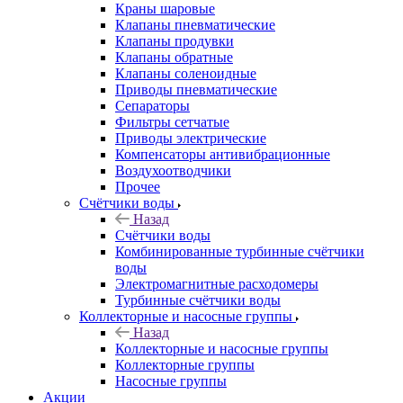
Краны шаровые
Клапаны пневматические
Клапаны продувки
Клапаны обратные
Клапаны соленоидные
Приводы пневматические
Сепараторы
Фильтры сетчатые
Приводы электрические
Компенсаторы антивибрационные
Воздухоотводчики
Прочее
Счётчики воды
Назад
Счётчики воды
Комбинированные турбинные счётчики
воды
Электромагнитные расходомеры
Турбинные счётчики воды
Коллекторные и насосные группы
Назад
Коллекторные и насосные группы
Коллекторные группы
Насосные группы
Акции