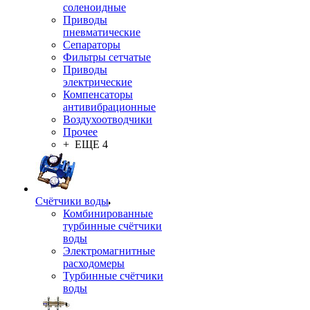
соленоидные
Приводы
пневматические
Сепараторы
Фильтры сетчатые
Приводы
электрические
Компенсаторы
антивибрационные
Воздухоотводчики
Прочее
+ ЕЩЕ 4
Счётчики воды
Комбинированные
турбинные счётчики
воды
Электромагнитные
расходомеры
Турбинные счётчики
воды