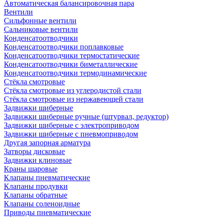
Автоматическая балансировочная пара
Вентили
Сильфонные вентили
Сальниковые вентили
Конденсатоотводчики
Конденсатоотводчики поплавковые
Конденсатоотводчики термостатические
Конденсатоотводчики биметаллические
Конденсатоотводчики термодинамические
Стёкла смотровые
Стёкла смотровые из углеродистой стали
Стёкла смотровые из нержавеющей стали
Задвижки шиберные
Задвижки шиберные ручные (штурвал, редуктор)
Задвижки шиберные с электроприводом
Задвижки шиберные с пневмоприводом
Другая запорная арматура
Затворы дисковые
Задвижки клиновые
Краны шаровые
Клапаны пневматические
Клапаны продувки
Клапаны обратные
Клапаны соленоидные
Приводы пневматические