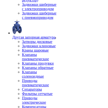
редуктор)
Задвижки шиберные
с электроприводом
Задвижки шиберные
с пневмоприводом
Другая запорная арматура
Затворы дисковые
Задвижки клиновые
Краны шаровые
Клапаны
пневматические
Клапаны продувки
Клапаны обратные
Клапаны
соленоидные
Приводы
пневматические
Сепараторы
Фильтры сетчатые
Приводы
электрические
Компенсаторы