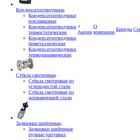
Конденсатоотводчики
Конденсатоотводчики
поплавковые
О
Конденсатоотводчики
Бренды
Се
Акции
компании
термостатические
Конденсатоотводчики
биметаллические
Конденсатоотводчики
термодинамические
Стёкла смотровые
Стёкла смотровые из
углеродистой стали
Стёкла смотровые из
нержавеющей стали
Задвижки шиберные
Задвижки шиберные
ручные (штурвал,