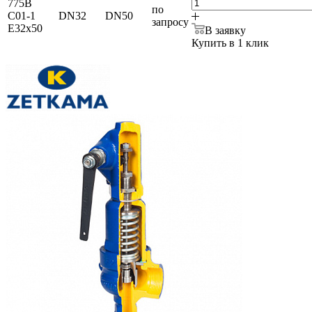
775B
по
C01-1
DN32
DN50
запросу
E32x50
В заявку
Купить в 1 клик