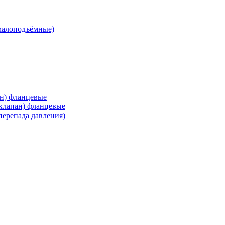
малоподъёмные)
ан) фланцевые
 клапан) фланцевые
перепада давления)