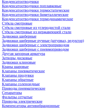
Конденсатоотводчики
Конденсатоотводчики поплавковые
Конденсатоотводчики термостатические
Конденсатоотводчики биметаллические
Конденсатоотводчики термодинамические
Стёкла смотровые
Стёкла смотровые из углеродистой стали
Стёкла смотровые из нержавеющей стали
Задвижки шиберные
Задвижки шиберные ручные (штурвал, редуктор)
Задвижки шиберные с электроприводом
Задвижки шиберные с пневмоприводом
Другая запорная арматура
Затворы дисковые
Задвижки клиновые
Краны шаровые
Клапаны пневматические
Клапаны продувки
Клапаны обратные
Клапаны соленоидные
Приводы пневматические
Сепараторы
Фильтры сетчатые
Приводы электрические
Компенсаторы антивибрационные