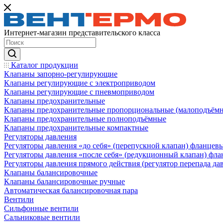
Интернет-магазин представительского класса
Каталог продукции
Клапаны запорно-регулирующие
Клапаны регулирующие с электроприводом
Клапаны регулирующие с пневмоприводом
Клапаны предохранительные
Клапаны предохранительные пропорциональные (малоподъём
Клапаны предохранительные полноподъёмные
Клапаны предохранительные компактные
Регуляторы давления
Регуляторы давления «до себя» (перепускной клапан) фланцев
Регуляторы давления «после себя» (редукционный клапан) фл
Регуляторы давления прямого действия (регулятор перепада да
Клапаны балансировочные
Клапаны балансировочные ручные
Автоматическая балансировочная пара
Вентили
Сильфонные вентили
Сальниковые вентили