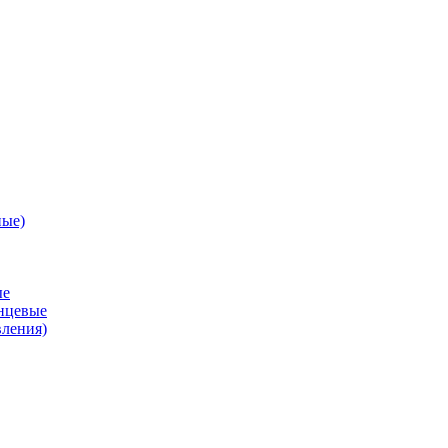
ные)
ые
анцевые
вления)