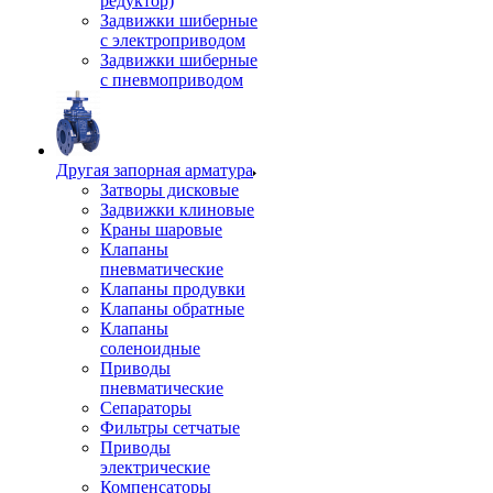
редуктор)
Задвижки шиберные
с электроприводом
Задвижки шиберные
с пневмоприводом
Другая запорная арматура
Затворы дисковые
Задвижки клиновые
Краны шаровые
Клапаны
пневматические
Клапаны продувки
Клапаны обратные
Клапаны
соленоидные
Приводы
пневматические
Сепараторы
Фильтры сетчатые
Приводы
электрические
Компенсаторы