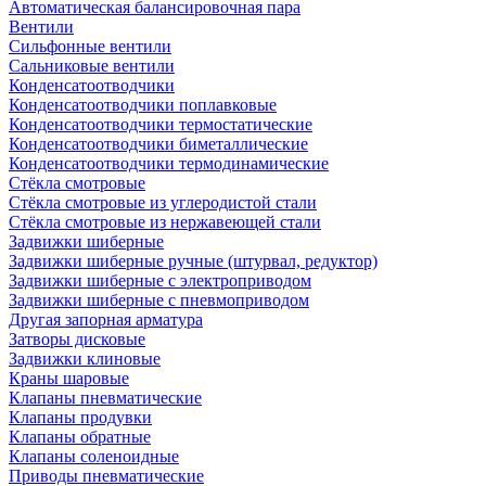
Автоматическая балансировочная пара
Вентили
Сильфонные вентили
Сальниковые вентили
Конденсатоотводчики
Конденсатоотводчики поплавковые
Конденсатоотводчики термостатические
Конденсатоотводчики биметаллические
Конденсатоотводчики термодинамические
Стёкла смотровые
Стёкла смотровые из углеродистой стали
Стёкла смотровые из нержавеющей стали
Задвижки шиберные
Задвижки шиберные ручные (штурвал, редуктор)
Задвижки шиберные с электроприводом
Задвижки шиберные с пневмоприводом
Другая запорная арматура
Затворы дисковые
Задвижки клиновые
Краны шаровые
Клапаны пневматические
Клапаны продувки
Клапаны обратные
Клапаны соленоидные
Приводы пневматические