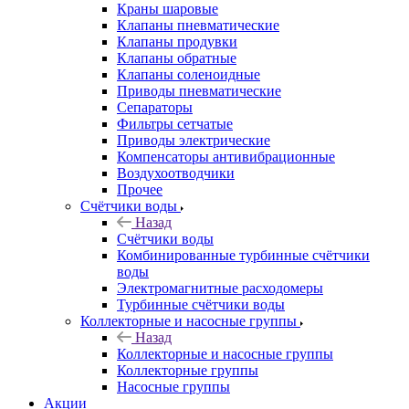
Краны шаровые
Клапаны пневматические
Клапаны продувки
Клапаны обратные
Клапаны соленоидные
Приводы пневматические
Сепараторы
Фильтры сетчатые
Приводы электрические
Компенсаторы антивибрационные
Воздухоотводчики
Прочее
Счётчики воды
Назад
Счётчики воды
Комбинированные турбинные счётчики
воды
Электромагнитные расходомеры
Турбинные счётчики воды
Коллекторные и насосные группы
Назад
Коллекторные и насосные группы
Коллекторные группы
Насосные группы
Акции