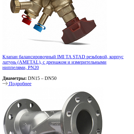
Клапан балансировочный IMI TA STAD резьбовой, корпус
латунь (AMETAL), с дренажом и измерительными
ниппелями, PN20
Диаметры:
DN15 – DN50
Подробнее