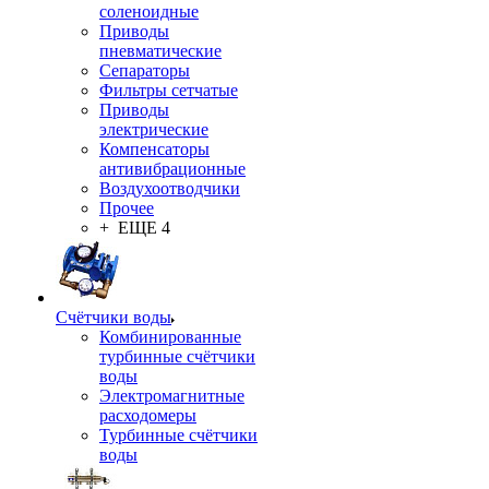
соленоидные
Приводы
пневматические
Сепараторы
Фильтры сетчатые
Приводы
электрические
Компенсаторы
антивибрационные
Воздухоотводчики
Прочее
+ ЕЩЕ 4
Счётчики воды
Комбинированные
турбинные счётчики
воды
Электромагнитные
расходомеры
Турбинные счётчики
воды