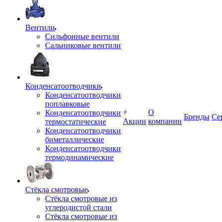
Вентили
Сильфонные вентили
Сальниковые вентили
Конденсатоотводчики
Конденсатоотводчики
поплавковые
О
Конденсатоотводчики
Бренды
Се
Акции
компании
термостатические
Конденсатоотводчики
биметаллические
Конденсатоотводчики
термодинамические
Стёкла смотровые
Стёкла смотровые из
углеродистой стали
Стёкла смотровые из