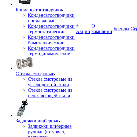
Конденсатоотводчики
Конденсатоотводчики
поплавковые
О
Конденсатоотводчики
Бренды
Се
Акции
компании
термостатические
Конденсатоотводчики
биметаллические
Конденсатоотводчики
термодинамические
Стёкла смотровые
Стёкла смотровые из
углеродистой стали
Стёкла смотровые из
нержавеющей стали
Задвижки шиберные
Задвижки шиберные
ручные (штурвал,