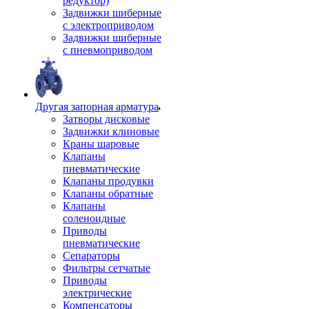
редуктор)
Задвижки шиберные
с электроприводом
Задвижки шиберные
с пневмоприводом
Другая запорная арматура
Затворы дисковые
Задвижки клиновые
Краны шаровые
Клапаны
пневматические
Клапаны продувки
Клапаны обратные
Клапаны
соленоидные
Приводы
пневматические
Сепараторы
Фильтры сетчатые
Приводы
электрические
Компенсаторы