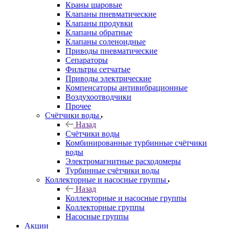
Краны шаровые
Клапаны пневматические
Клапаны продувки
Клапаны обратные
Клапаны соленоидные
Приводы пневматические
Сепараторы
Фильтры сетчатые
Приводы электрические
Компенсаторы антивибрационные
Воздухоотводчики
Прочее
Счётчики воды
Назад
Счётчики воды
Комбинированные турбинные счётчики
воды
Электромагнитные расходомеры
Турбинные счётчики воды
Коллекторные и насосные группы
Назад
Коллекторные и насосные группы
Коллекторные группы
Насосные группы
Акции