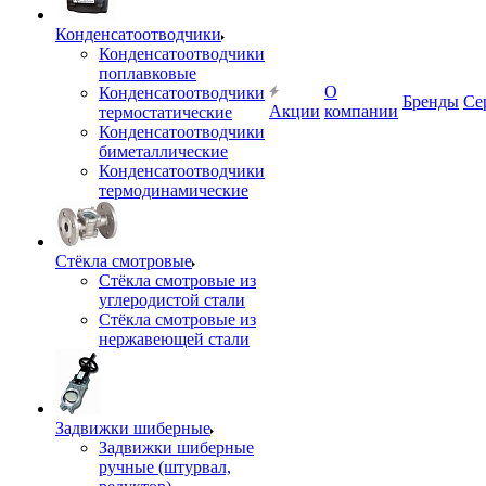
Конденсатоотводчики
Конденсатоотводчики
поплавковые
О
Конденсатоотводчики
Бренды
Се
Акции
компании
термостатические
Конденсатоотводчики
биметаллические
Конденсатоотводчики
термодинамические
Стёкла смотровые
Стёкла смотровые из
углеродистой стали
Стёкла смотровые из
нержавеющей стали
Задвижки шиберные
Задвижки шиберные
ручные (штурвал,