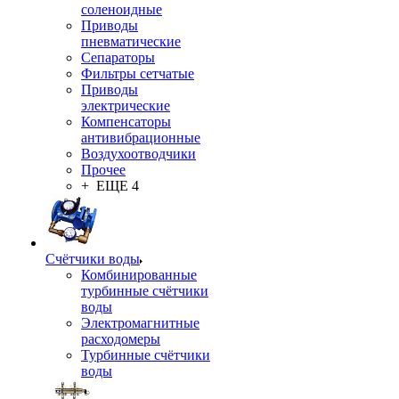
соленоидные
Приводы
пневматические
Сепараторы
Фильтры сетчатые
Приводы
электрические
Компенсаторы
антивибрационные
Воздухоотводчики
Прочее
+ ЕЩЕ 4
Счётчики воды
Комбинированные
турбинные счётчики
воды
Электромагнитные
расходомеры
Турбинные счётчики
воды