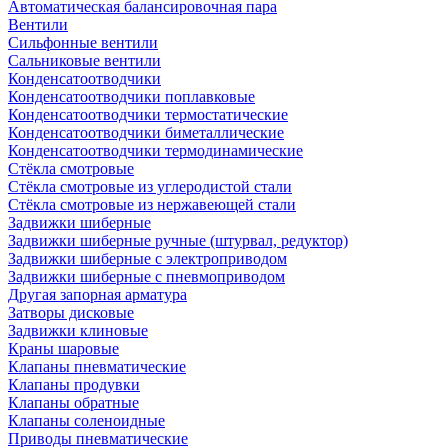
Автоматическая балансировочная пара
Вентили
Сильфонные вентили
Сальниковые вентили
Конденсатоотводчики
Конденсатоотводчики поплавковые
Конденсатоотводчики термостатические
Конденсатоотводчики биметаллические
Конденсатоотводчики термодинамические
Стёкла смотровые
Стёкла смотровые из углеродистой стали
Стёкла смотровые из нержавеющей стали
Задвижки шиберные
Задвижки шиберные ручные (штурвал, редуктор)
Задвижки шиберные с электроприводом
Задвижки шиберные с пневмоприводом
Другая запорная арматура
Затворы дисковые
Задвижки клиновые
Краны шаровые
Клапаны пневматические
Клапаны продувки
Клапаны обратные
Клапаны соленоидные
Приводы пневматические