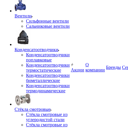
Вентили
Сильфонные вентили
Сальниковые вентили
Конденсатоотводчики
Конденсатоотводчики
поплавковые
О
Конденсатоотводчики
Бренды
Се
Акции
компании
термостатические
Конденсатоотводчики
биметаллические
Конденсатоотводчики
термодинамические
Стёкла смотровые
Стёкла смотровые из
углеродистой стали
Стёкла смотровые из