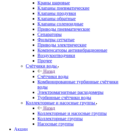
Краны шаровые
Клапаны пневматические
Клапаны продувки
Клапаны обратные
Клапаны соленоидные
Приводы пневматические
Сепараторы
Фильтры сетчатые
Приводы электрические
Компенсаторы антивибрационные
Воздухоотводчики
Прочее
Счётчики воды
Назад
Счётчики воды
Комбинированные турбинные счётчики
воды
Электромагнитные расходомеры
Турбинные счётчики воды
Коллекторные и насосные группы
Назад
Коллекторные и насосные группы
Коллекторные группы
Насосные группы
Акции