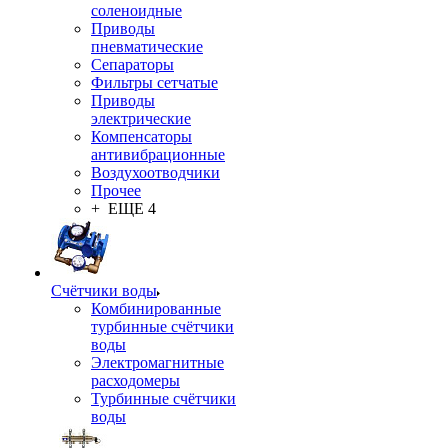
соленоидные
Приводы
пневматические
Сепараторы
Фильтры сетчатые
Приводы
электрические
Компенсаторы
антивибрационные
Воздухоотводчики
Прочее
+ ЕЩЕ 4
Счётчики воды
Комбинированные
турбинные счётчики
воды
Электромагнитные
расходомеры
Турбинные счётчики
воды