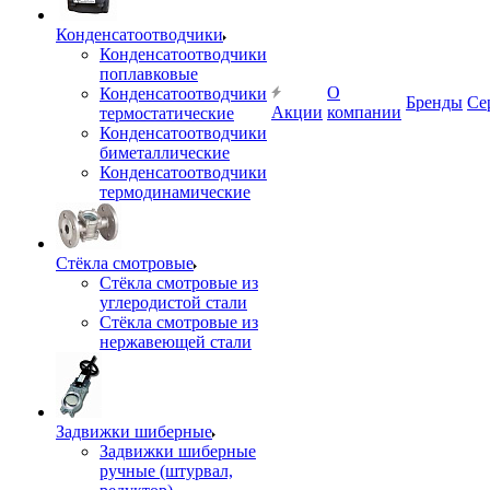
Конденсатоотводчики
Конденсатоотводчики
поплавковые
О
Конденсатоотводчики
Бренды
Се
Акции
компании
термостатические
Конденсатоотводчики
биметаллические
Конденсатоотводчики
термодинамические
Стёкла смотровые
Стёкла смотровые из
углеродистой стали
Стёкла смотровые из
нержавеющей стали
Задвижки шиберные
Задвижки шиберные
ручные (штурвал,