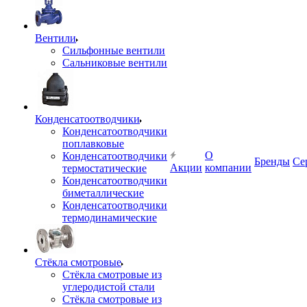
Вентили
Сильфонные вентили
Сальниковые вентили
Конденсатоотводчики
Конденсатоотводчики
поплавковые
О
Конденсатоотводчики
Бренды
Се
Акции
компании
термостатические
Конденсатоотводчики
биметаллические
Конденсатоотводчики
термодинамические
Стёкла смотровые
Стёкла смотровые из
углеродистой стали
Стёкла смотровые из