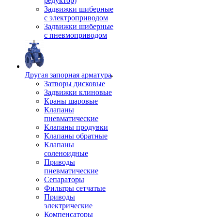
редуктор)
Задвижки шиберные
с электроприводом
Задвижки шиберные
с пневмоприводом
Другая запорная арматура
Затворы дисковые
Задвижки клиновые
Краны шаровые
Клапаны
пневматические
Клапаны продувки
Клапаны обратные
Клапаны
соленоидные
Приводы
пневматические
Сепараторы
Фильтры сетчатые
Приводы
электрические
Компенсаторы