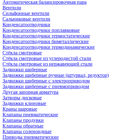
Автоматическая балансировочная пара
Вентили
Сильфонные вентили
Сальниковые вентили
Конденсатоотводчики
Конденсатоотводчики поплавковые
Конденсатоотводчики термостатические
Конденсатоотводчики биметаллические
Конденсатоотводчики термодинамические
Стёкла смотровые
Стёкла смотровые из углеродистой стали
Стёкла смотровые из нержавеющей стали
Задвижки шиберные
Задвижки шиберные ручные (штурвал, редуктор)
Задвижки шиберные с электроприводом
Задвижки шиберные с пневмоприводом
Другая запорная арматура
Затворы дисковые
Задвижки клиновые
Краны шаровые
Клапаны пневматические
Клапаны продувки
Клапаны обратные
Клапаны соленоидные
Приводы пневматические