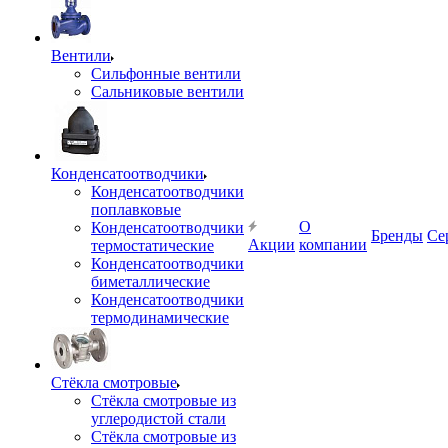
Вентили
Сильфонные вентили
Сальниковые вентили
Конденсатоотводчики
Конденсатоотводчики
поплавковые
О
Конденсатоотводчики
Бренды
Се
Акции
компании
термостатические
Конденсатоотводчики
биметаллические
Конденсатоотводчики
термодинамические
Стёкла смотровые
Стёкла смотровые из
углеродистой стали
Стёкла смотровые из