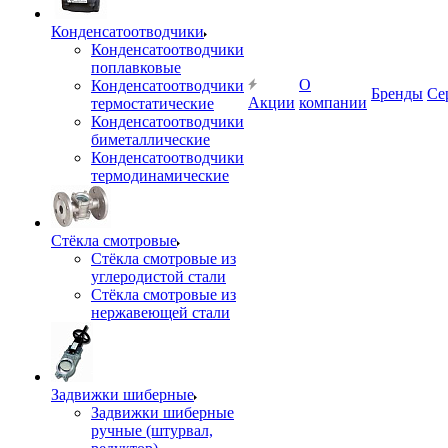
Конденсатоотводчики
Конденсатоотводчики
поплавковые
О
Конденсатоотводчики
Бренды
Се
Акции
компании
термостатические
Конденсатоотводчики
биметаллические
Конденсатоотводчики
термодинамические
Стёкла смотровые
Стёкла смотровые из
углеродистой стали
Стёкла смотровые из
нержавеющей стали
Задвижки шиберные
Задвижки шиберные
ручные (штурвал,