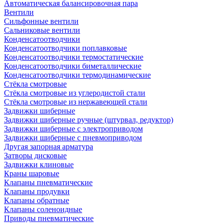
Автоматическая балансировочная пара
Вентили
Сильфонные вентили
Сальниковые вентили
Конденсатоотводчики
Конденсатоотводчики поплавковые
Конденсатоотводчики термостатические
Конденсатоотводчики биметаллические
Конденсатоотводчики термодинамические
Стёкла смотровые
Стёкла смотровые из углеродистой стали
Стёкла смотровые из нержавеющей стали
Задвижки шиберные
Задвижки шиберные ручные (штурвал, редуктор)
Задвижки шиберные с электроприводом
Задвижки шиберные с пневмоприводом
Другая запорная арматура
Затворы дисковые
Задвижки клиновые
Краны шаровые
Клапаны пневматические
Клапаны продувки
Клапаны обратные
Клапаны соленоидные
Приводы пневматические