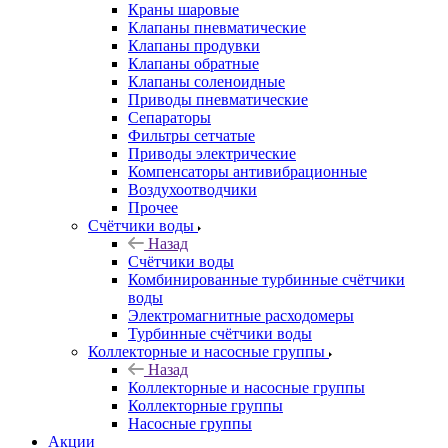
Краны шаровые
Клапаны пневматические
Клапаны продувки
Клапаны обратные
Клапаны соленоидные
Приводы пневматические
Сепараторы
Фильтры сетчатые
Приводы электрические
Компенсаторы антивибрационные
Воздухоотводчики
Прочее
Счётчики воды
Назад
Счётчики воды
Комбинированные турбинные счётчики
воды
Электромагнитные расходомеры
Турбинные счётчики воды
Коллекторные и насосные группы
Назад
Коллекторные и насосные группы
Коллекторные группы
Насосные группы
Акции