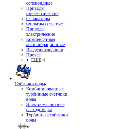
соленоидные
Приводы
пневматические
Сепараторы
Фильтры сетчатые
Приводы
электрические
Компенсаторы
антивибрационные
Воздухоотводчики
Прочее
+ ЕЩЕ 4
Счётчики воды
Комбинированные
турбинные счётчики
воды
Электромагнитные
расходомеры
Турбинные счётчики
воды