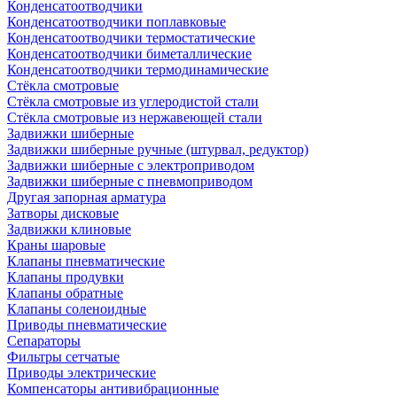
Конденсатоотводчики
Конденсатоотводчики поплавковые
Конденсатоотводчики термостатические
Конденсатоотводчики биметаллические
Конденсатоотводчики термодинамические
Стёкла смотровые
Стёкла смотровые из углеродистой стали
Стёкла смотровые из нержавеющей стали
Задвижки шиберные
Задвижки шиберные ручные (штурвал, редуктор)
Задвижки шиберные с электроприводом
Задвижки шиберные с пневмоприводом
Другая запорная арматура
Затворы дисковые
Задвижки клиновые
Краны шаровые
Клапаны пневматические
Клапаны продувки
Клапаны обратные
Клапаны соленоидные
Приводы пневматические
Сепараторы
Фильтры сетчатые
Приводы электрические
Компенсаторы антивибрационные