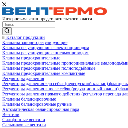
Интернет-магазин представительского класса
Каталог продукции
Клапаны запорно-регулирующие
Клапаны регулирующие с электроприводом
Клапаны регулирующие с пневмоприводом
Клапаны предохранительные
Клапаны предохранительные пропорциональные (малоподъём
Клапаны предохранительные полноподъёмные
Клапаны предохранительные компактные
Регуляторы давления
Регуляторы давления «до себя» (перепускной клапан) фланцев
Регуляторы давления «после себя» (редукционный клапан) фл
Регуляторы давления прямого действия (регулятор перепада да
Клапаны балансировочные
Клапаны балансировочные ручные
Автоматическая балансировочная пара
Вентили
Сильфонные вентили
Сальниковые вентили