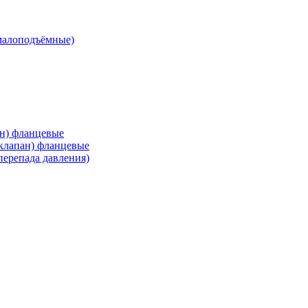
малоподъёмные)
ан) фланцевые
 клапан) фланцевые
перепада давления)