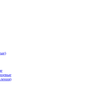
ные)
ые
анцевые
вления)