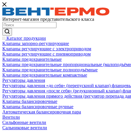
Интернет-магазин представительского класса
Каталог продукции
Клапаны запорно-регулирующие
Клапаны регулирующие с электроприводом
Клапаны регулирующие с пневмоприводом
Клапаны предохранительные
Клапаны предохранительные пропорциональные (малоподъём
Клапаны предохранительные полноподъёмные
Клапаны предохранительные компактные
Регуляторы давления
Регуляторы давления «до себя» (перепускной клапан) фланцев
Регуляторы давления «после себя» (редукционный клапан) фл
Регуляторы давления прямого действия (регулятор перепада да
Клапаны балансировочные
Клапаны балансировочные ручные
Автоматическая балансировочная пара
Вентили
Сильфонные вентили
Сальниковые вентили