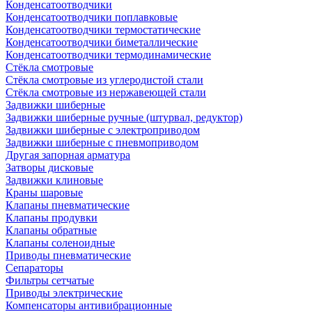
Конденсатоотводчики
Конденсатоотводчики поплавковые
Конденсатоотводчики термостатические
Конденсатоотводчики биметаллические
Конденсатоотводчики термодинамические
Стёкла смотровые
Стёкла смотровые из углеродистой стали
Стёкла смотровые из нержавеющей стали
Задвижки шиберные
Задвижки шиберные ручные (штурвал, редуктор)
Задвижки шиберные с электроприводом
Задвижки шиберные с пневмоприводом
Другая запорная арматура
Затворы дисковые
Задвижки клиновые
Краны шаровые
Клапаны пневматические
Клапаны продувки
Клапаны обратные
Клапаны соленоидные
Приводы пневматические
Сепараторы
Фильтры сетчатые
Приводы электрические
Компенсаторы антивибрационные