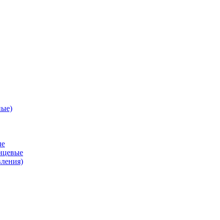
ные)
ые
анцевые
вления)