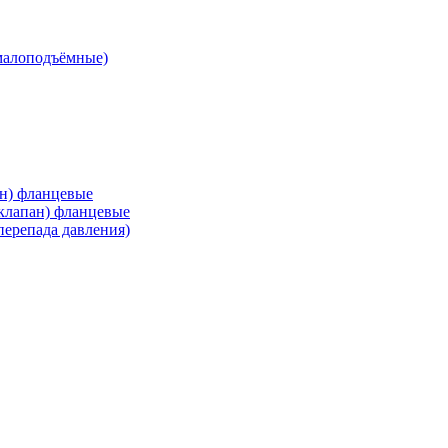
малоподъёмные)
ан) фланцевые
 клапан) фланцевые
перепада давления)