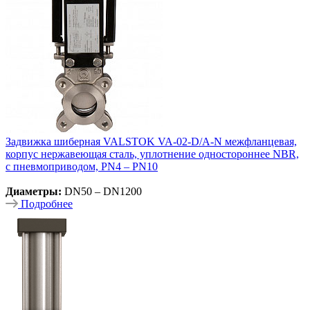
Задвижка шиберная VALSTOK VA-02-D/A-N межфланцевая,
корпус нержавеющая сталь, уплотнение одностороннее NBR,
с пневмоприводом, PN4 – PN10
Диаметры:
DN50 – DN1200
Подробнее