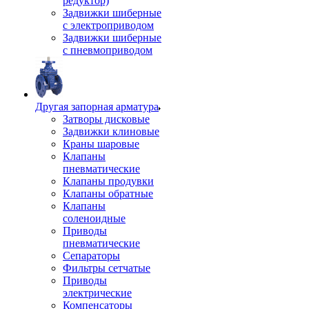
редуктор)
Задвижки шиберные
с электроприводом
Задвижки шиберные
с пневмоприводом
Другая запорная арматура
Затворы дисковые
Задвижки клиновые
Краны шаровые
Клапаны
пневматические
Клапаны продувки
Клапаны обратные
Клапаны
соленоидные
Приводы
пневматические
Сепараторы
Фильтры сетчатые
Приводы
электрические
Компенсаторы