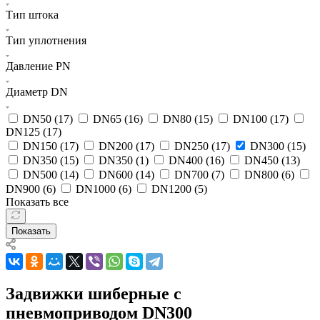
Тип штока
Тип уплотнения
Давление PN
Диаметр DN
DN50 (
17
)
DN65 (
16
)
DN80 (
15
)
DN100 (
17
)
DN125 (
17
)
DN150 (
17
)
DN200 (
17
)
DN250 (
17
)
DN300 (
15
)
DN350 (
15
)
DN350 (
1
)
DN400 (
16
)
DN450 (
13
)
DN500 (
14
)
DN600 (
14
)
DN700 (
7
)
DN800 (
6
)
DN900 (
6
)
DN1000 (
6
)
DN1200 (
5
)
Показать все
Показать
Задвижки шиберные с
пневмоприводом DN300