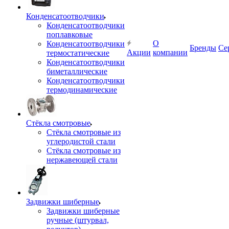
Конденсатоотводчики
Конденсатоотводчики
поплавковые
О
Конденсатоотводчики
Бренды
Се
Акции
компании
термостатические
Конденсатоотводчики
биметаллические
Конденсатоотводчики
термодинамические
Стёкла смотровые
Стёкла смотровые из
углеродистой стали
Стёкла смотровые из
нержавеющей стали
Задвижки шиберные
Задвижки шиберные
ручные (штурвал,