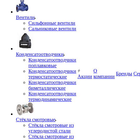
Вентили
Сильфонные вентили
Сальниковые вентили
Конденсатоотводчики
Конденсатоотводчики
поплавковые
О
Конденсатоотводчики
Бренды
Се
Акции
компании
термостатические
Конденсатоотводчики
биметаллические
Конденсатоотводчики
термодинамические
Стёкла смотровые
Стёкла смотровые из
углеродистой стали
Стёкла смотровые из