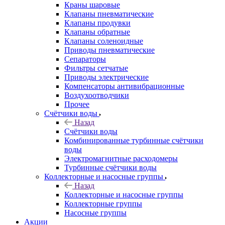
Краны шаровые
Клапаны пневматические
Клапаны продувки
Клапаны обратные
Клапаны соленоидные
Приводы пневматические
Сепараторы
Фильтры сетчатые
Приводы электрические
Компенсаторы антивибрационные
Воздухоотводчики
Прочее
Счётчики воды
Назад
Счётчики воды
Комбинированные турбинные счётчики
воды
Электромагнитные расходомеры
Турбинные счётчики воды
Коллекторные и насосные группы
Назад
Коллекторные и насосные группы
Коллекторные группы
Насосные группы
Акции