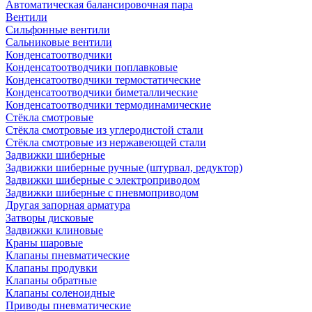
Автоматическая балансировочная пара
Вентили
Сильфонные вентили
Сальниковые вентили
Конденсатоотводчики
Конденсатоотводчики поплавковые
Конденсатоотводчики термостатические
Конденсатоотводчики биметаллические
Конденсатоотводчики термодинамические
Стёкла смотровые
Стёкла смотровые из углеродистой стали
Стёкла смотровые из нержавеющей стали
Задвижки шиберные
Задвижки шиберные ручные (штурвал, редуктор)
Задвижки шиберные с электроприводом
Задвижки шиберные с пневмоприводом
Другая запорная арматура
Затворы дисковые
Задвижки клиновые
Краны шаровые
Клапаны пневматические
Клапаны продувки
Клапаны обратные
Клапаны соленоидные
Приводы пневматические