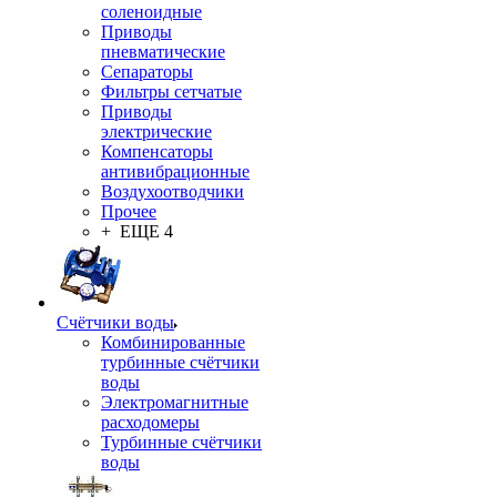
соленоидные
Приводы
пневматические
Сепараторы
Фильтры сетчатые
Приводы
электрические
Компенсаторы
антивибрационные
Воздухоотводчики
Прочее
+ ЕЩЕ 4
Счётчики воды
Комбинированные
турбинные счётчики
воды
Электромагнитные
расходомеры
Турбинные счётчики
воды