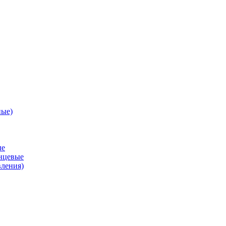
ные)
ые
анцевые
вления)