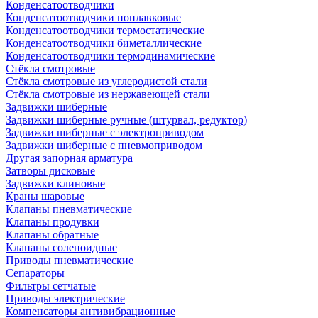
Конденсатоотводчики
Конденсатоотводчики поплавковые
Конденсатоотводчики термостатические
Конденсатоотводчики биметаллические
Конденсатоотводчики термодинамические
Стёкла смотровые
Стёкла смотровые из углеродистой стали
Стёкла смотровые из нержавеющей стали
Задвижки шиберные
Задвижки шиберные ручные (штурвал, редуктор)
Задвижки шиберные с электроприводом
Задвижки шиберные с пневмоприводом
Другая запорная арматура
Затворы дисковые
Задвижки клиновые
Краны шаровые
Клапаны пневматические
Клапаны продувки
Клапаны обратные
Клапаны соленоидные
Приводы пневматические
Сепараторы
Фильтры сетчатые
Приводы электрические
Компенсаторы антивибрационные