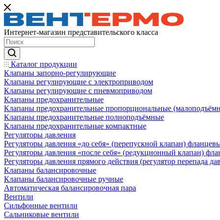
Интернет-магазин представительского класса
Каталог продукции
Клапаны запорно-регулирующие
Клапаны регулирующие с электроприводом
Клапаны регулирующие с пневмоприводом
Клапаны предохранительные
Клапаны предохранительные пропорциональные (малоподъём
Клапаны предохранительные полноподъёмные
Клапаны предохранительные компактные
Регуляторы давления
Регуляторы давления «до себя» (перепускной клапан) фланцев
Регуляторы давления «после себя» (редукционный клапан) фл
Регуляторы давления прямого действия (регулятор перепада да
Клапаны балансировочные
Клапаны балансировочные ручные
Автоматическая балансировочная пара
Вентили
Сильфонные вентили
Сальниковые вентили