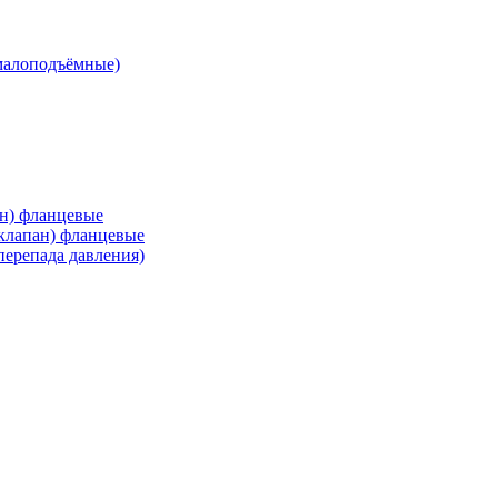
малоподъёмные)
ан) фланцевые
 клапан) фланцевые
перепада давления)