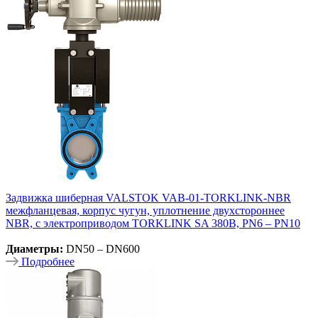
Задвижка шиберная VALSTOK VAB-01-TORKLINK-NBR
межфланцевая, корпус чугун, уплотнение двухстороннее
NBR, с электроприводом TORKLINK SA 380В, PN6 – PN10
Диаметры:
DN50 – DN600
Подробнее