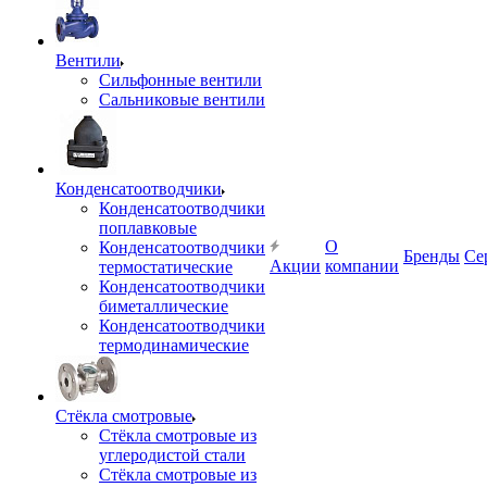
Вентили
Сильфонные вентили
Сальниковые вентили
Конденсатоотводчики
Конденсатоотводчики
поплавковые
О
Конденсатоотводчики
Бренды
Се
Акции
компании
термостатические
Конденсатоотводчики
биметаллические
Конденсатоотводчики
термодинамические
Стёкла смотровые
Стёкла смотровые из
углеродистой стали
Стёкла смотровые из