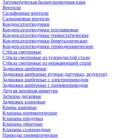
Автоматическая балансировочная пара
Вентили
Сильфонные вентили
Сальниковые вентили
Конденсатоотводчики
Конденсатоотводчики поплавковые
Конденсатоотводчики термостатические
Конденсатоотводчики биметаллические
Конденсатоотводчики термодинамические
Стёкла смотровые
Стёкла смотровые из углеродистой стали
Стёкла смотровые из нержавеющей стали
Задвижки шиберные
Задвижки шиберные ручные (штурвал, редуктор)
Задвижки шиберные с электроприводом
Задвижки шиберные с пневмоприводом
Другая запорная арматура
Затворы дисковые
Задвижки клиновые
Краны шаровые
Клапаны пневматические
Клапаны продувки
Клапаны обратные
Клапаны соленоидные
Приводы пневматические