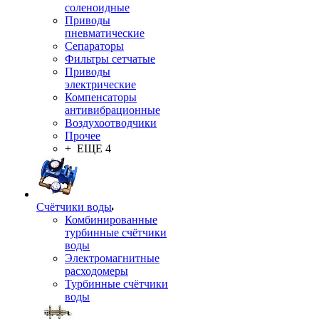
соленоидные
Приводы
пневматические
Сепараторы
Фильтры сетчатые
Приводы
электрические
Компенсаторы
антивибрационные
Воздухоотводчики
Прочее
+ ЕЩЕ 4
Счётчики воды
Комбинированные
турбинные счётчики
воды
Электромагнитные
расходомеры
Турбинные счётчики
воды