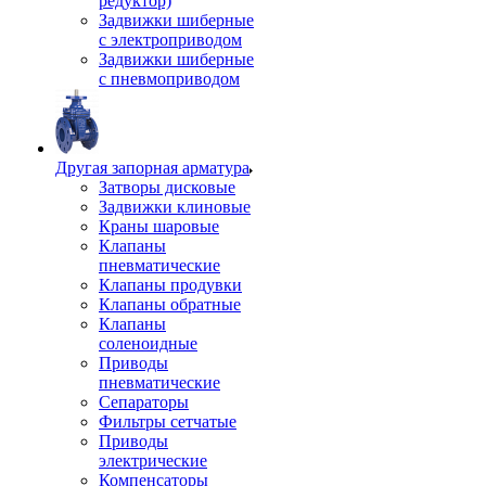
редуктор)
Задвижки шиберные
с электроприводом
Задвижки шиберные
с пневмоприводом
Другая запорная арматура
Затворы дисковые
Задвижки клиновые
Краны шаровые
Клапаны
пневматические
Клапаны продувки
Клапаны обратные
Клапаны
соленоидные
Приводы
пневматические
Сепараторы
Фильтры сетчатые
Приводы
электрические
Компенсаторы