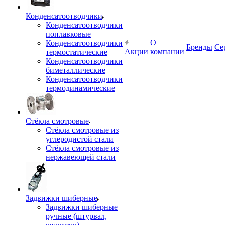
Конденсатоотводчики
Конденсатоотводчики
поплавковые
О
Конденсатоотводчики
Бренды
Се
Акции
компании
термостатические
Конденсатоотводчики
биметаллические
Конденсатоотводчики
термодинамические
Стёкла смотровые
Стёкла смотровые из
углеродистой стали
Стёкла смотровые из
нержавеющей стали
Задвижки шиберные
Задвижки шиберные
ручные (штурвал,