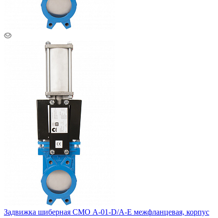
Задвижка шиберная СМО A-01-D/A-E межфланцевая, корпус