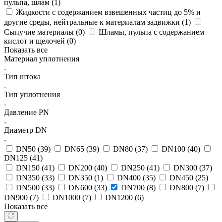
пульпа, шлам (
1
)
Жидкости с содержанием взвешенных частиц до 5% и
другие среды, нейтральные к материалам задвижки (
1
)
Сыпучие материалы (
0
)
Шламы, пульпа с содержанием
кислот и щелочей (
0
)
Показать все
Материал уплотнения
Тип штока
Тип уплотнения
Давление PN
Диаметр DN
DN50 (
39
)
DN65 (
39
)
DN80 (
37
)
DN100 (
40
)
DN125 (
41
)
DN150 (
41
)
DN200 (
40
)
DN250 (
41
)
DN300 (
37
)
DN350 (
33
)
DN350 (
1
)
DN400 (
35
)
DN450 (
25
)
DN500 (
33
)
DN600 (
33
)
DN700 (
8
)
DN800 (
7
)
DN900 (
7
)
DN1000 (
7
)
DN1200 (
6
)
Показать все