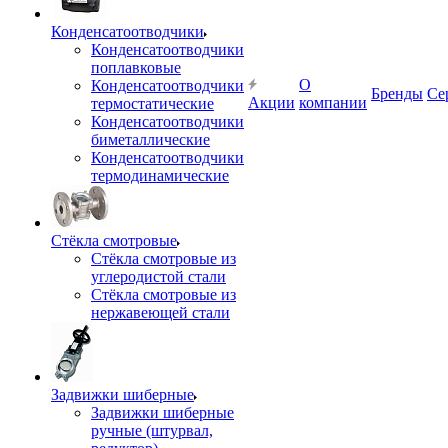
Конденсатоотводчики
Конденсатоотводчики
поплавковые
О
Конденсатоотводчики
Бренды
Се
Акции
компании
термостатические
Конденсатоотводчики
биметаллические
Конденсатоотводчики
термодинамические
Стёкла смотровые
Стёкла смотровые из
углеродистой стали
Стёкла смотровые из
нержавеющей стали
Задвижки шиберные
Задвижки шиберные
ручные (штурвал,