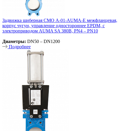
Задвижка шиберная СМО A-01-AUMA-E межфланцевая,
корпус чугун, управление одностороннее EPDM, с
электроприводом AUMA SA 380В, PN4 – PN10
Диаметры:
DN50 – DN1200
Подробнее