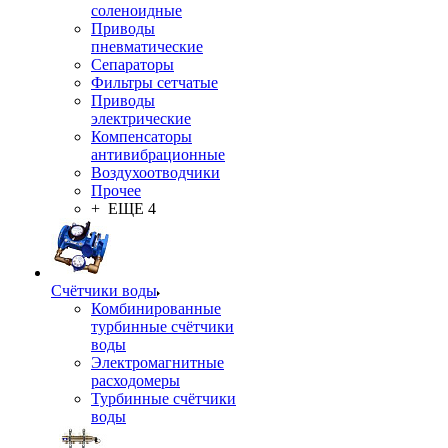
соленоидные
Приводы
пневматические
Сепараторы
Фильтры сетчатые
Приводы
электрические
Компенсаторы
антивибрационные
Воздухоотводчики
Прочее
+ ЕЩЕ 4
Счётчики воды
Комбинированные
турбинные счётчики
воды
Электромагнитные
расходомеры
Турбинные счётчики
воды