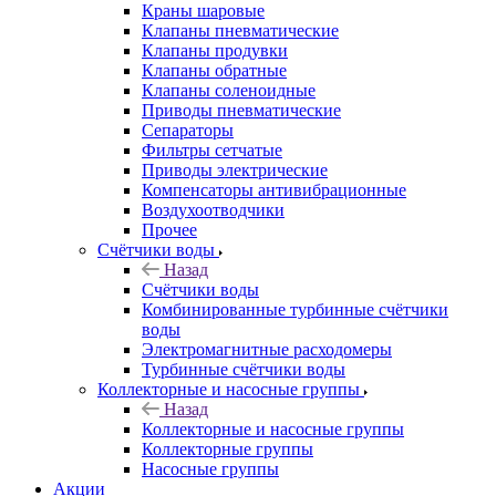
Краны шаровые
Клапаны пневматические
Клапаны продувки
Клапаны обратные
Клапаны соленоидные
Приводы пневматические
Сепараторы
Фильтры сетчатые
Приводы электрические
Компенсаторы антивибрационные
Воздухоотводчики
Прочее
Счётчики воды
Назад
Счётчики воды
Комбинированные турбинные счётчики
воды
Электромагнитные расходомеры
Турбинные счётчики воды
Коллекторные и насосные группы
Назад
Коллекторные и насосные группы
Коллекторные группы
Насосные группы
Акции