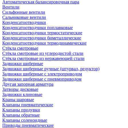
Автоматическая балансировочная пара
Вентили
Сильфонные вентили
Сальниковые вентили
Конденсатоотводчики
Конденсатоотводчики поплавковые
Конденсатоотводчики термостатические
Конденсатоотводчики биметаллические
Конденсатоотводчики термодинамические
Стёкла смотровые
Стёкла смотровые из углеродистой стали
Стёкла смотровые из нержавеющей стали
Задвижки шиберные
Задвижки шиберные ручные (штурвал, редуктор)
Задвижки шиберные с электроприводом
Задвижки шиберные с пневмоприводом
Другая запорная арматура
Затворы дисковые
Задвижки клиновые
Краны шаровые
Клапаны пневматические
Клапаны продувки
Клапаны обратные
Клапаны соленоидные
Приводы пневматические