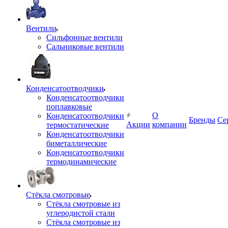
Вентили
Сильфонные вентили
Сальниковые вентили
Конденсатоотводчики
Конденсатоотводчики
поплавковые
О
Конденсатоотводчики
Бренды
Се
Акции
компании
термостатические
Конденсатоотводчики
биметаллические
Конденсатоотводчики
термодинамические
Стёкла смотровые
Стёкла смотровые из
углеродистой стали
Стёкла смотровые из