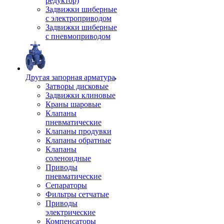
редуктор)
Задвижки шиберные
с электроприводом
Задвижки шиберные
с пневмоприводом
Другая запорная арматура
Затворы дисковые
Задвижки клиновые
Краны шаровые
Клапаны
пневматические
Клапаны продувки
Клапаны обратные
Клапаны
соленоидные
Приводы
пневматические
Сепараторы
Фильтры сетчатые
Приводы
электрические
Компенсаторы