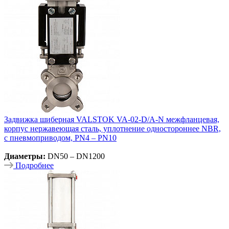
Задвижка шиберная VALSTOK VA-02-D/A-N межфланцевая,
корпус нержавеющая сталь, уплотнение одностороннее NBR,
с пневмоприводом, PN4 – PN10
Диаметры:
DN50 – DN1200
Подробнее