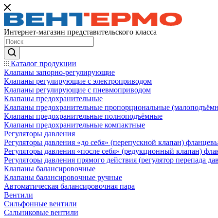
Интернет-магазин представительского класса
Каталог продукции
Клапаны запорно-регулирующие
Клапаны регулирующие с электроприводом
Клапаны регулирующие с пневмоприводом
Клапаны предохранительные
Клапаны предохранительные пропорциональные (малоподъём
Клапаны предохранительные полноподъёмные
Клапаны предохранительные компактные
Регуляторы давления
Регуляторы давления «до себя» (перепускной клапан) фланцев
Регуляторы давления «после себя» (редукционный клапан) фл
Регуляторы давления прямого действия (регулятор перепада да
Клапаны балансировочные
Клапаны балансировочные ручные
Автоматическая балансировочная пара
Вентили
Сильфонные вентили
Сальниковые вентили