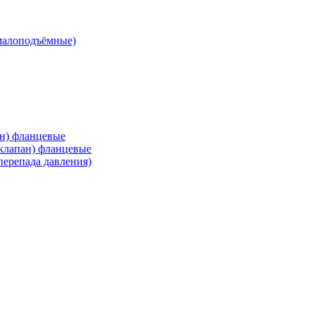
малоподъёмные)
ан) фланцевые
 клапан) фланцевые
перепада давления)