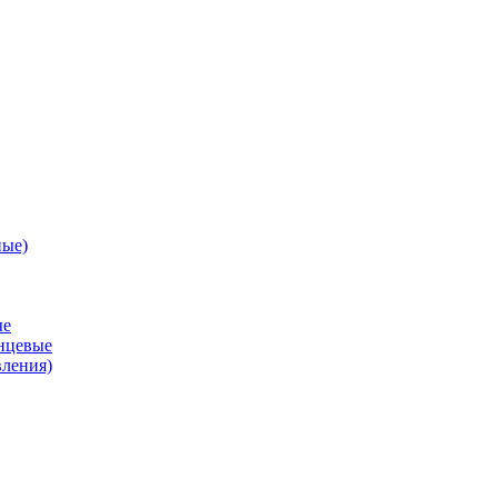
ные)
ые
анцевые
вления)