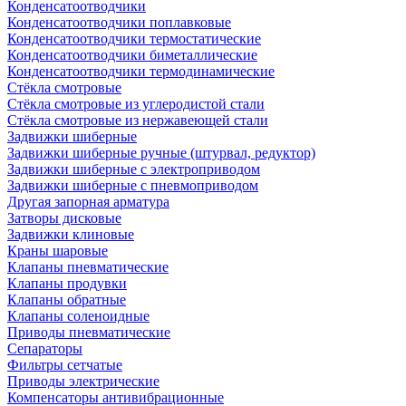
Конденсатоотводчики
Конденсатоотводчики поплавковые
Конденсатоотводчики термостатические
Конденсатоотводчики биметаллические
Конденсатоотводчики термодинамические
Стёкла смотровые
Стёкла смотровые из углеродистой стали
Стёкла смотровые из нержавеющей стали
Задвижки шиберные
Задвижки шиберные ручные (штурвал, редуктор)
Задвижки шиберные с электроприводом
Задвижки шиберные с пневмоприводом
Другая запорная арматура
Затворы дисковые
Задвижки клиновые
Краны шаровые
Клапаны пневматические
Клапаны продувки
Клапаны обратные
Клапаны соленоидные
Приводы пневматические
Сепараторы
Фильтры сетчатые
Приводы электрические
Компенсаторы антивибрационные