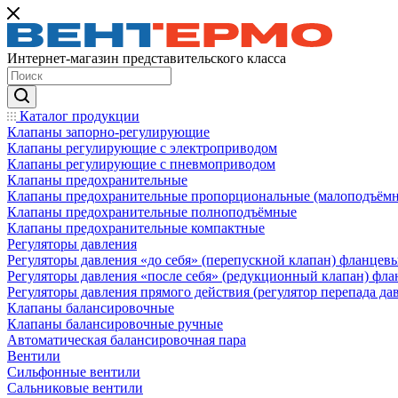
Интернет-магазин представительского класса
Каталог продукции
Клапаны запорно-регулирующие
Клапаны регулирующие с электроприводом
Клапаны регулирующие с пневмоприводом
Клапаны предохранительные
Клапаны предохранительные пропорциональные (малоподъём
Клапаны предохранительные полноподъёмные
Клапаны предохранительные компактные
Регуляторы давления
Регуляторы давления «до себя» (перепускной клапан) фланцев
Регуляторы давления «после себя» (редукционный клапан) фл
Регуляторы давления прямого действия (регулятор перепада да
Клапаны балансировочные
Клапаны балансировочные ручные
Автоматическая балансировочная пара
Вентили
Сильфонные вентили
Сальниковые вентили