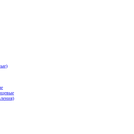
ные)
ые
анцевые
вления)