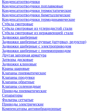
Конденсатоотводчики
Конденсатоотводчики поплавковые
Конденсатоотводчики термостатические
Конденсатоотводчики биметаллические
Конденсатоотводчики термодинамические
Стёкла смотровые
Стёкла смотровые из углеродистой стали
Стёкла смотровые из нержавеющей стали
Задвижки шиберные
Задвижки шиберные ручные (штурвал, редуктор)
Задвижки шиберные с электроприводом
Задвижки шиберные с пневмоприводом
Другая запорная арматура
Затворы дисковые
Задвижки клиновые
Краны шаровые
Клапаны пневматические
Клапаны продувки
Клапаны обратные
Клапаны соленоидные
Приводы пневматические
Сепараторы
Фильтры сетчатые
Приводы электрические
Компенсаторы антивибрационные