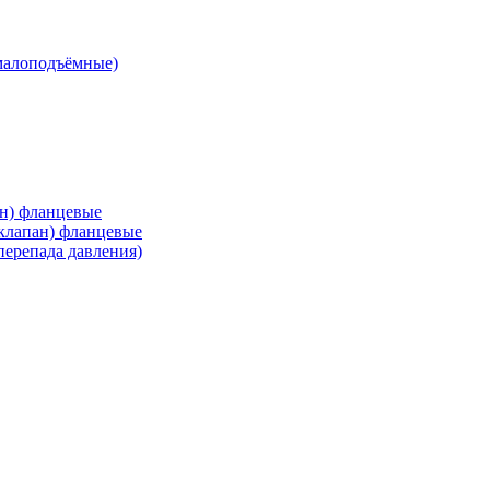
малоподъёмные)
ан) фланцевые
 клапан) фланцевые
перепада давления)