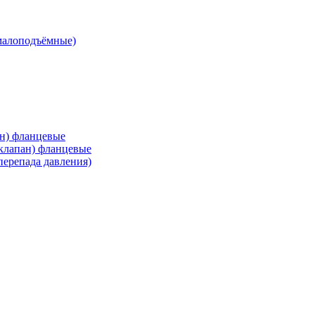
малоподъёмные)
ан) фланцевые
 клапан) фланцевые
перепада давления)