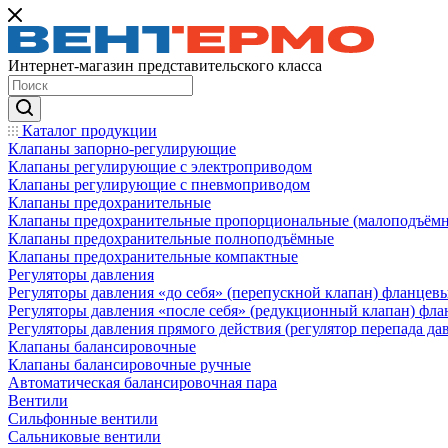
Интернет-магазин представительского класса
Каталог продукции
Клапаны запорно-регулирующие
Клапаны регулирующие с электроприводом
Клапаны регулирующие с пневмоприводом
Клапаны предохранительные
Клапаны предохранительные пропорциональные (малоподъём
Клапаны предохранительные полноподъёмные
Клапаны предохранительные компактные
Регуляторы давления
Регуляторы давления «до себя» (перепускной клапан) фланцев
Регуляторы давления «после себя» (редукционный клапан) фл
Регуляторы давления прямого действия (регулятор перепада да
Клапаны балансировочные
Клапаны балансировочные ручные
Автоматическая балансировочная пара
Вентили
Сильфонные вентили
Сальниковые вентили