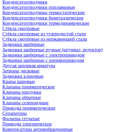
Конденсатоотводчики
Конденсатоотводчики поплавковые
Конденсатоотводчики термостатические
Конденсатоотводчики биметаллические
Конденсатоотводчики термодинамические
Стёкла смотровые
Стёкла смотровые из углеродистой стали
Стёкла смотровые из нержавеющей стали
Задвижки шиберные
Задвижки шиберные ручные (штурвал, редуктор)
Задвижки шиберные с электроприводом
Задвижки шиберные с пневмоприводом
Другая запорная арматура
Затворы дисковые
Задвижки клиновые
Краны шаровые
Клапаны пневматические
Клапаны продувки
Клапаны обратные
Клапаны соленоидные
Приводы пневматические
Сепараторы
Фильтры сетчатые
Приводы электрические
Компенсаторы антивибрационные