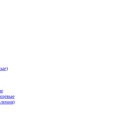
ные)
ые
анцевые
вления)