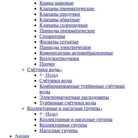
Краны шаровые
Клапаны пневматические
Клапаны продувки
Клапаны обратные
Клапаны соленоидные
Приводы пневматические
Сепараторы
Фильтры сетчатые
Приводы электрические
Компенсаторы антивибрационные
Воздухоотводчики
Прочее
Счётчики воды
Назад
Счётчики воды
Комбинированные турбинные счётчики
воды
Электромагнитные расходомеры
Турбинные счётчики воды
Коллекторные и насосные группы
Назад
Коллекторные и насосные группы
Коллекторные группы
Насосные группы
Акции