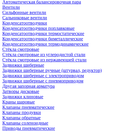
Автоматическая балансировочная пара
Вентили
Сильфонные вентили
Сальниковые вентили
Конденсатоотводчики
Конденсатоотводчики поплавковые
Конденсатоотводчики термостатические
Конденсатоотводчики биметаллические
Конденсатоотводчики термодинамические
Стёкла смотровые
Стёкла смотровые из углеродистой стали
Стёкла смотровые из нержавеющей стали
Задвижки шиберные
Задвижки шиберные ручные (штурвал, редуктор)
Задвижки шиберные с электроприводом
Задвижки шиберные с пневмоприводом
Другая запорная арматура
Затворы дисковые
Задвижки клиновые
Краны шаровые
Клапаны пневматические
Клапаны продувки
Клапаны обратные
Клапаны соленоидные
Приводы пневматические