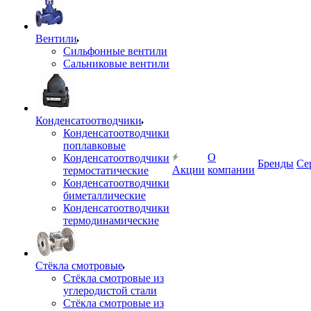
Вентили
Сильфонные вентили
Сальниковые вентили
Конденсатоотводчики
Конденсатоотводчики
поплавковые
О
Конденсатоотводчики
Бренды
Се
Акции
компании
термостатические
Конденсатоотводчики
биметаллические
Конденсатоотводчики
термодинамические
Стёкла смотровые
Стёкла смотровые из
углеродистой стали
Стёкла смотровые из