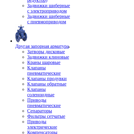
редуктор)
Задвижки шиберные
с электроприводом
Задвижки шиберные
с пневмоприводом
Другая запорная арматура
Затворы дисковые
Задвижки клиновые
Краны шаровые
Клапаны
пневматические
Клапаны продувки
Клапаны обратные
Клапаны
соленоидные
Приводы
пневматические
Сепараторы
Фильтры сетчатые
Приводы
электрические
Компенсаторы