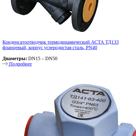
Конденсатоотводчик термодинамический АСТА ТД133
фланцевый, корпус углеродистая сталь, PN40
Диаметры:
DN15 – DN50
Подробнее