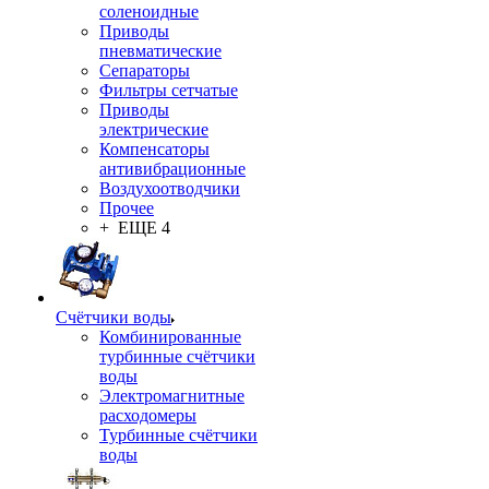
соленоидные
Приводы
пневматические
Сепараторы
Фильтры сетчатые
Приводы
электрические
Компенсаторы
антивибрационные
Воздухоотводчики
Прочее
+ ЕЩЕ 4
Счётчики воды
Комбинированные
турбинные счётчики
воды
Электромагнитные
расходомеры
Турбинные счётчики
воды