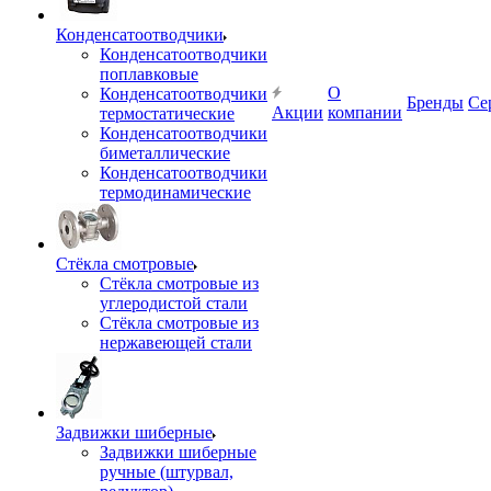
Конденсатоотводчики
Конденсатоотводчики
поплавковые
О
Конденсатоотводчики
Бренды
Се
Акции
компании
термостатические
Конденсатоотводчики
биметаллические
Конденсатоотводчики
термодинамические
Стёкла смотровые
Стёкла смотровые из
углеродистой стали
Стёкла смотровые из
нержавеющей стали
Задвижки шиберные
Задвижки шиберные
ручные (штурвал,