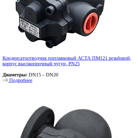
Конденсатоотводчик поплавковый АСТА ПМ121 резьбовой,
корпус высокопрочный чугун, PN25
Диаметры:
DN15 – DN20
Подробнее