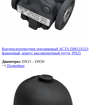
Конденсатоотводчик поплавковый АСТА ПМ123/223
фланцевый, корпус высокопрочный чугун, PN25
Диаметры:
DN15 – DN50
Подробнее