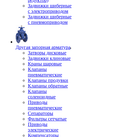
редуктор)
Задвижки шиберные
с электроприводом
Задвижки шиберные
с пневмоприводом
Другая запорная арматура
Затворы дисковые
Задвижки клиновые
Краны шаровые
Клапаны
пневматические
Клапаны продувки
Клапаны обратные
Клапаны
соленоидные
Приводы
пневматические
Сепараторы
Фильтры сетчатые
Приводы
электрические
Компенсаторы