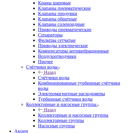
Краны шаровые
Клапаны пневматические
Клапаны продувки
Клапаны обратные
Клапаны соленоидные
Приводы пневматические
Сепараторы
Фильтры сетчатые
Приводы электрические
Компенсаторы антивибрационные
Воздухоотводчики
Прочее
Счётчики воды
Назад
Счётчики воды
Комбинированные турбинные счётчики
воды
Электромагнитные расходомеры
Турбинные счётчики воды
Коллекторные и насосные группы
Назад
Коллекторные и насосные группы
Коллекторные группы
Насосные группы
Акции