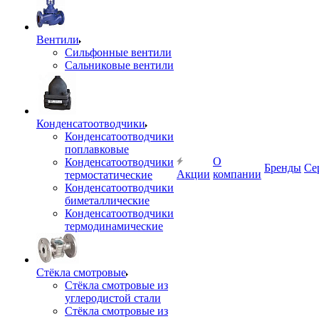
Вентили
Сильфонные вентили
Сальниковые вентили
Конденсатоотводчики
Конденсатоотводчики
поплавковые
О
Конденсатоотводчики
Бренды
Се
Акции
компании
термостатические
Конденсатоотводчики
биметаллические
Конденсатоотводчики
термодинамические
Стёкла смотровые
Стёкла смотровые из
углеродистой стали
Стёкла смотровые из