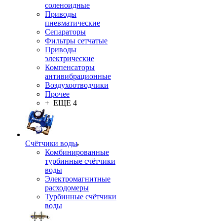
соленоидные
Приводы
пневматические
Сепараторы
Фильтры сетчатые
Приводы
электрические
Компенсаторы
антивибрационные
Воздухоотводчики
Прочее
+ ЕЩЕ 4
Счётчики воды
Комбинированные
турбинные счётчики
воды
Электромагнитные
расходомеры
Турбинные счётчики
воды