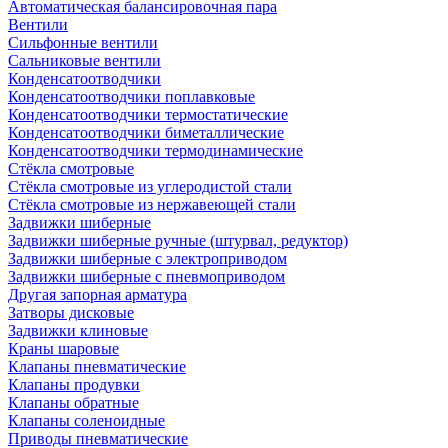
Автоматическая балансировочная пара
Вентили
Сильфонные вентили
Сальниковые вентили
Конденсатоотводчики
Конденсатоотводчики поплавковые
Конденсатоотводчики термостатические
Конденсатоотводчики биметаллические
Конденсатоотводчики термодинамические
Стёкла смотровые
Стёкла смотровые из углеродистой стали
Стёкла смотровые из нержавеющей стали
Задвижки шиберные
Задвижки шиберные ручные (штурвал, редуктор)
Задвижки шиберные с электроприводом
Задвижки шиберные с пневмоприводом
Другая запорная арматура
Затворы дисковые
Задвижки клиновые
Краны шаровые
Клапаны пневматические
Клапаны продувки
Клапаны обратные
Клапаны соленоидные
Приводы пневматические