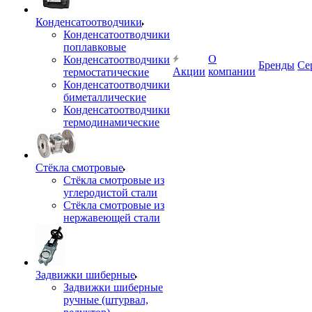
Конденсатоотводчики
Конденсатоотводчики
поплавковые
О
Конденсатоотводчики
Бренды
Се
Акции
компании
термостатические
Конденсатоотводчики
биметаллические
Конденсатоотводчики
термодинамические
Стёкла смотровые
Стёкла смотровые из
углеродистой стали
Стёкла смотровые из
нержавеющей стали
Задвижки шиберные
Задвижки шиберные
ручные (штурвал,