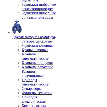
редуктор)
Задвижки шиберные
с электроприводом
Задвижки шиберные
с пневмоприводом
Другая запорная арматура
Затворы дисковые
Задвижки клиновые
Краны шаровые
Клапаны
пневматические
Клапаны продувки
Клапаны обратные
Клапаны
соленоидные
Приводы
пневматические
Сепараторы
Фильтры сетчатые
Приводы
электрические
Компенсаторы