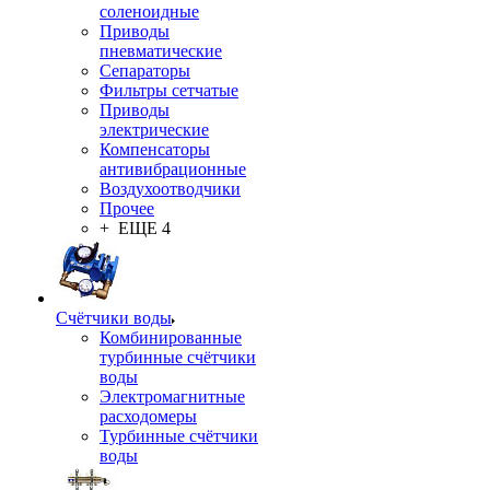
соленоидные
Приводы
пневматические
Сепараторы
Фильтры сетчатые
Приводы
электрические
Компенсаторы
антивибрационные
Воздухоотводчики
Прочее
+ ЕЩЕ 4
Счётчики воды
Комбинированные
турбинные счётчики
воды
Электромагнитные
расходомеры
Турбинные счётчики
воды