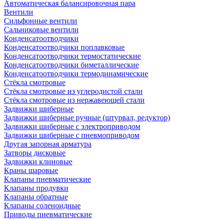
Автоматическая балансировочная пара
Вентили
Сильфонные вентили
Сальниковые вентили
Конденсатоотводчики
Конденсатоотводчики поплавковые
Конденсатоотводчики термостатические
Конденсатоотводчики биметаллические
Конденсатоотводчики термодинамические
Стёкла смотровые
Стёкла смотровые из углеродистой стали
Стёкла смотровые из нержавеющей стали
Задвижки шиберные
Задвижки шиберные ручные (штурвал, редуктор)
Задвижки шиберные с электроприводом
Задвижки шиберные с пневмоприводом
Другая запорная арматура
Затворы дисковые
Задвижки клиновые
Краны шаровые
Клапаны пневматические
Клапаны продувки
Клапаны обратные
Клапаны соленоидные
Приводы пневматические