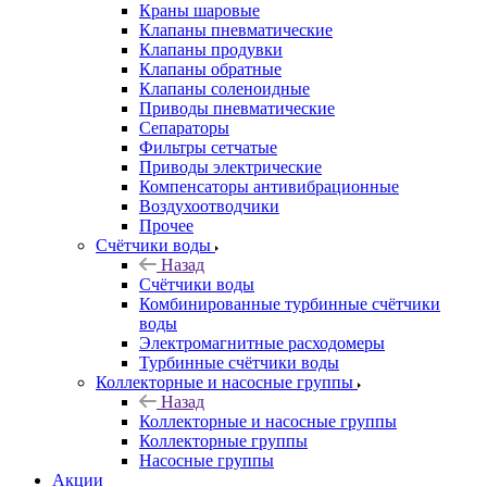
Краны шаровые
Клапаны пневматические
Клапаны продувки
Клапаны обратные
Клапаны соленоидные
Приводы пневматические
Сепараторы
Фильтры сетчатые
Приводы электрические
Компенсаторы антивибрационные
Воздухоотводчики
Прочее
Счётчики воды
Назад
Счётчики воды
Комбинированные турбинные счётчики
воды
Электромагнитные расходомеры
Турбинные счётчики воды
Коллекторные и насосные группы
Назад
Коллекторные и насосные группы
Коллекторные группы
Насосные группы
Акции