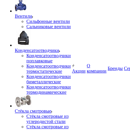
Вентили
Сильфонные вентили
Сальниковые вентили
Конденсатоотводчики
Конденсатоотводчики
поплавковые
О
Конденсатоотводчики
Бренды
Се
Акции
компании
термостатические
Конденсатоотводчики
биметаллические
Конденсатоотводчики
термодинамические
Стёкла смотровые
Стёкла смотровые из
углеродистой стали
Стёкла смотровые из