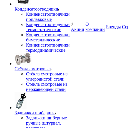
Конденсатоотводчики
Конденсатоотводчики
поплавковые
О
Конденсатоотводчики
Бренды
Се
Акции
компании
термостатические
Конденсатоотводчики
биметаллические
Конденсатоотводчики
термодинамические
Стёкла смотровые
Стёкла смотровые из
углеродистой стали
Стёкла смотровые из
нержавеющей стали
Задвижки шиберные
Задвижки шиберные
ручные (штурвал,