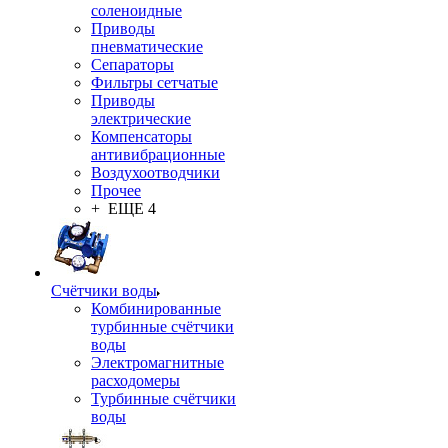
соленоидные
Приводы
пневматические
Сепараторы
Фильтры сетчатые
Приводы
электрические
Компенсаторы
антивибрационные
Воздухоотводчики
Прочее
+ ЕЩЕ 4
Счётчики воды
Комбинированные
турбинные счётчики
воды
Электромагнитные
расходомеры
Турбинные счётчики
воды