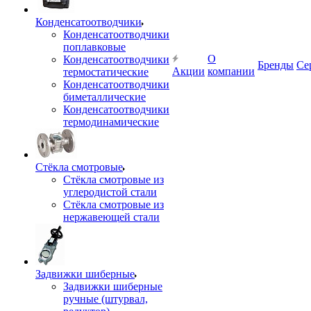
Конденсатоотводчики
Конденсатоотводчики
поплавковые
О
Конденсатоотводчики
Бренды
Се
Акции
компании
термостатические
Конденсатоотводчики
биметаллические
Конденсатоотводчики
термодинамические
Стёкла смотровые
Стёкла смотровые из
углеродистой стали
Стёкла смотровые из
нержавеющей стали
Задвижки шиберные
Задвижки шиберные
ручные (штурвал,