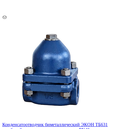
Конденсатоотводчик биметаллический ЭКОН ТБ631