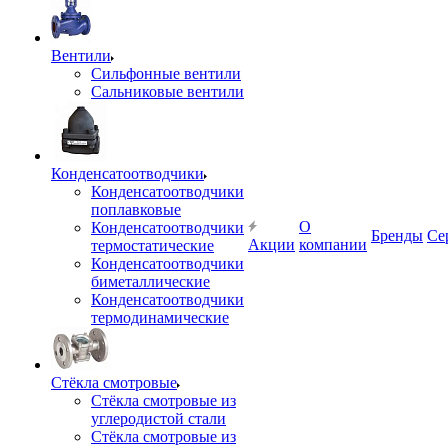
Вентили
Сильфонные вентили
Сальниковые вентили
Конденсатоотводчики
Конденсатоотводчики
поплавковые
О
Конденсатоотводчики
Бренды
Се
Акции
компании
термостатические
Конденсатоотводчики
биметаллические
Конденсатоотводчики
термодинамические
Стёкла смотровые
Стёкла смотровые из
углеродистой стали
Стёкла смотровые из