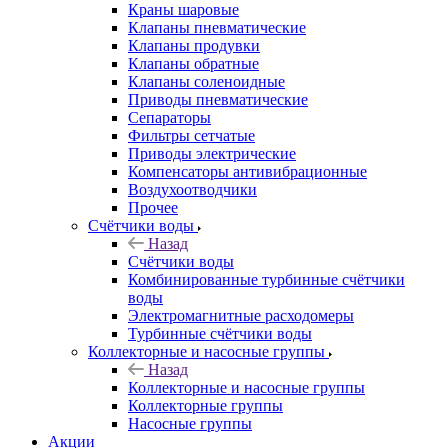
Краны шаровые
Клапаны пневматические
Клапаны продувки
Клапаны обратные
Клапаны соленоидные
Приводы пневматические
Сепараторы
Фильтры сетчатые
Приводы электрические
Компенсаторы антивибрационные
Воздухоотводчики
Прочее
Счётчики воды
Назад
Счётчики воды
Комбинированные турбинные счётчики
воды
Электромагнитные расходомеры
Турбинные счётчики воды
Коллекторные и насосные группы
Назад
Коллекторные и насосные группы
Коллекторные группы
Насосные группы
Акции