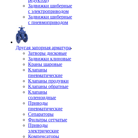
редуктор)
Задвижки шиберные
с электроприводом
Задвижки шиберные
с пневмоприводом
Другая запорная арматура
Затворы дисковые
Задвижки клиновые
Краны шаровые
Клапаны
пневматические
Клапаны продувки
Клапаны обратные
Клапаны
соленоидные
Приводы
пневматические
Сепараторы
Фильтры сетчатые
Приводы
электрические
Компенсаторы