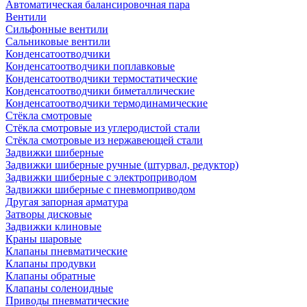
Автоматическая балансировочная пара
Вентили
Сильфонные вентили
Сальниковые вентили
Конденсатоотводчики
Конденсатоотводчики поплавковые
Конденсатоотводчики термостатические
Конденсатоотводчики биметаллические
Конденсатоотводчики термодинамические
Стёкла смотровые
Стёкла смотровые из углеродистой стали
Стёкла смотровые из нержавеющей стали
Задвижки шиберные
Задвижки шиберные ручные (штурвал, редуктор)
Задвижки шиберные с электроприводом
Задвижки шиберные с пневмоприводом
Другая запорная арматура
Затворы дисковые
Задвижки клиновые
Краны шаровые
Клапаны пневматические
Клапаны продувки
Клапаны обратные
Клапаны соленоидные
Приводы пневматические